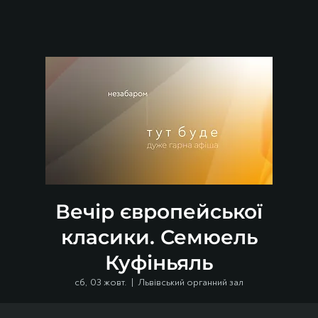
Вечір європейської
класики. Семюель
Куфіньяль
сб, 03 жовт.
  |  
Львівський органний зал