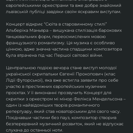
європейськими оркестрами та вже добре знайомий 
львівській публіці завдяки своїм яскравим виступам. 
Концерт відкриє “Сюїта в старовинному стилі” 
Альберіка Маньяра – вишукана стилізація барокових 
танцювальних форм, переосмислених мовою 
французького романтизму. Ця музика є особливо 
цінною, адже значна частина спадщини композитора 
була втрачена під час Першої світової війни. 
Центральною подією вечора стане виступ молодої 
української скрипальки Євгенії Прокопович (клас 
Лідії Футорської), яка вже встигла заявити про себе 
участю в престижних європейських музичних 
проєктах. У її виконанні прозвучить Концерт для 
скрипки з оркестром мі мінор Фелікса Мендельсона – 
один із найвідоміших творів романтичного 
репертуару, який став новаторським для свого часу. 
Поєднавши частини без пауз, композитор створив 
безперервний музичний розвиток, який не відпускає 
слухача до останньої ноти. 