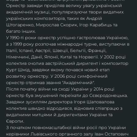
Оркестр завжди приділяв велику увагу українській 
академічній музиці, популяризуючи твори видатних 
українських композиторів, таких як Андрій 
Штогаренко, Мирослав Скорик, Ігор Карабиць та 
багато інших.
У 1990-ті роки оркестр успішно гастролював Україною, 
а з 1999 року розпочав міжнародні турне, виступаючи в 
Італії, Іспанії, Австрії, Швеції, Бельгії, Франції, 
Німеччині, Данії, Японії, Китаї та Норвегії. У 2002 році 
колектив очолив австрійський диригент і композитор 
Курт Шмід, завдяки якому почався новий етап 
розвитку оркестру. У 2006 році симфонічний 
оркестр отримав звання "Академічний".
Після початку війни на сході України у 2014 році 
оркестр був змушений переїхати до Сєвєродонецька. 
Завдяки зусиллям директора Ігоря Шаповалова 
колектив швидко відродився, відновив співпрацю з 
видатними митцями й диригентами України та 
Європи.
З початком повномасштабної війни росії про України 
керівники Львівського органного залу Іван Остапович 