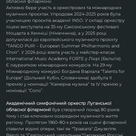
обласній філармонії.
Активно бере участь в оркестрових та міжнародних 
музичних проєктах. Упродовж 2024-2025 років була 
учасницею проєктів академії INSO. У складі оркестру 
ліцею виступала на 35-му Саксонському фестивалі 
Моцарта в Хемніці (Німеччина), а у 2025 році 
долучилася до європейського музичного проєкту 
“TANGO PUR! – European Summer Philharmonic and 
Choir”. У 2026 році взяла участь у майстер-класах 
International Music Academy FORTE у Лієрі (Бельгія).
Є лауреаткою міжнародних конкурсів. На 29-му 
Міжнародному конкурсі Богдана Вархала “Talents for 
Europe” (Дольний Кубін, Словаччина) здобула ІІ 
премію у номінації “Камерна музика” та IV премію у 
номінації “Соло”.
Академічний симфонічний оркестр Луганської 
обласної філармонії
 був створений понад 80 років 
тому і став ключовим осередком музичного життя 
регіону. Протягом 1960–80-х років на сцені філармонії 
ставили відомі опери, такі як "Травіата" Джузеппе 
Верді та "Севільський цирульник"Джоаккіно Россіні. 