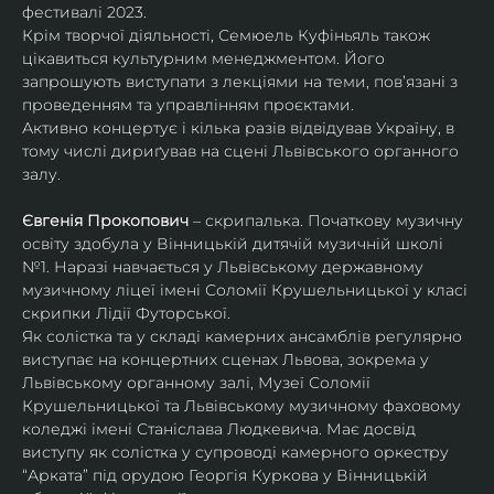
фестивалі 2023.
Крім творчої діяльності, Семюель Куфіньяль також 
цікавиться культурним менеджментом. Його 
запрошують виступати з лекціями на теми, пов’язані з 
проведенням та управлінням проєктами.
Активно концертує і кілька разів відвідував Україну, в 
тому числі дириґував на сцені Львівського органного 
залу. 
Євгенія Прокопович
 – скрипалька. Початкову музичну 
освіту здобула у Вінницькій дитячій музичній школі 
№1. Наразі навчається у Львівському державному 
музичному ліцеї імені Соломії Крушельницької у класі 
скрипки Лідії Футорської.
Як солістка та у складі камерних ансамблів регулярно 
виступає на концертних сценах Львова, зокрема у 
Львівському органному залі, Музеї Соломії 
Крушельницької та Львівському музичному фаховому 
коледжі імені Станіслава Людкевича. Має досвід 
виступу як солістка у супроводі камерного оркестру 
“Арката” під орудою Георгія Куркова у Вінницькій 