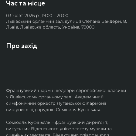
Час та місце
03 жовт. 2026 р., 19:00 – 20:00
Львівський органний зал, вулиця Степана Бандери, 8,
Львів, Львівська область, Україна, 79000
Про захід
Французький шарм і шедеври європейської класики 
у Львівському органному залі: Академічний 
симфонічний оркестр Луганської філармонії 
виступить під орудою Семюеля Куфіньяля.
Семюель Куфіньяль – французький дириґент, 
випускник Віденського університету музики та 
сценічних мистецтв. Він активно співпрацює з 