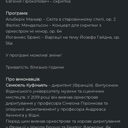
Євгенія Прокопович – скрипка
Програма:
Альберік Маньяр – Сюїта в старовинному стилі, ор. 2
Фелікс Мендельсон – Концерт для скрипки з 
оркестром мі мінор, ор. 64
Йоганнес Брамс – Варіації на тему Йозефа Гайдна, ор. 
56a
У програмі можливі зміни!
Тривалість: близько години
Про виконавців:
Семюель Куфіньяль
 – дириґент (Франція). Випускник 
Віденського університету музики та сценічних 
мистецтв. У 2019 році він вивчав оркестрове 
дириґування у професора Сімеона Піронкова та 
оперний акомпанемент у професора Андреаса 
Хеннінга у Відні.
Перед цим вивчав оркестрове та хорове дириґування 
у Франції у Ніколя Брошо та Беатріс Варкольє. Як 