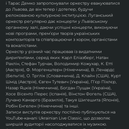
і Тарас Демко запропонували оркестру евакуюватися 
до Львова, де він тепер і дотепер, будучи 
релокованою культурною інституцією. Луганський 
оркестр регулярно дає концерти у Львівському 
органному залі, даючи успішні концерти, виконуючи 
нові програми, прем’єри творів українських 
композиторів та співпрацюючи з хором, органістами 
та вокалістами.
Оркестр у різний час працював із видатними 
дириґентами, серед яких: Карл Еліазберг, Натан 
Рахлін, Стефан Турчак, Володимир Кожухар, К. Етті 
(Австрія), Ф. Моргенштерн (Німеччина), В. Ленардс 
(Бельгія), О. Трглік (Словаччина), Д. Клайн (США), Курт 
Шмід (Австрія), Євген Тутевич (Україна), П’єр Піхлєр, 
Назар Яцків (Німеччина), Богдан Пущак (Україна), 
Хосе Вісенто Перес (Іспанія), Вінстон Фогель (США), 
Лучано Камарго (Бразилія), Такуя Шигешита (Японія), 
Робін Енгелен (Німеччина) та інші.
Записи виступів оркестру постійно публікуються на 
YouTube-каналі Ukrainian Live Classic, що дозволяє 
ширшій аудиторії насолоджуватися їх музикою​.