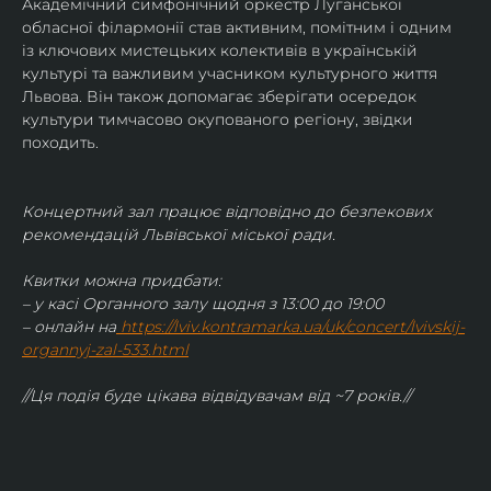
Академічний симфонічний оркестр Луганської 
обласної філармонії став активним, помітним і одним 
із ключових мистецьких колективів в українській 
культурі та важливим учасником культурного життя 
Львова. Він також допомагає зберігати осередок 
культури тимчасово окупованого регіону, звідки 
походить.
Концертний зал працює відповідно до безпекових 
рекомендацій Львівської міської ради.
Квитки можна придбати:
– у касі Органного залу щодня з 13:00 до 19:00
– онлайн на
https://lviv.kontramarka.ua/uk/concert/lvivskij-
organnyj-zal-533.html
//Ця подія буде цікава відвідувачам від ~7 років.//