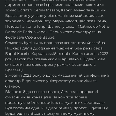
дириґент працював із різними солістами, такими як 
Томас Оспітал, Селім Мазарі, Каоко Амано та іншими. 
Брав активну участь у різноманітних майстеркласах, 
зокрема у Бернара Тету, Марін Алсоп, Філіппа Огена, 
Петера Ганке та Генрі Шалле, у школі Maîtrise de Notre-
Dame de Paris, з хором Паризького оркестру та на 
фестивалі Opéra de Baugé.
Семюель Куфіньяль працював асистентом Хоссейна 
Пішкара для відродження “Кармен” Бізе режисера 
Баррі Коскі в Королівській опері в Копенгагені в 2022 
році.Також був помічником Марі Жако з Віденським 
симфонічним оркестром у рамках фестивалю в 
Брегенці. 
З жовтня 2023 року очолює Академічний симфонічний 
оркестр Віденського університету економіки та 
бізнесу.
Відкритий до всього нового, Семюель працює зі 
сучасними виконавцями та композиторами, 
презентуючи їхню творчість на музичних фестивалях. 
Був обраним одним із дириґентів у проєкті Ligeti100 у 
Будапешті та Віденському літньому музичному 