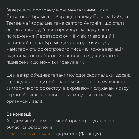
Завершить програму монументальний цикл 
Йоганнеса Брамса – “Варіації на тему Йозефа Гайдна”. 
Таємнича “Хоральна тема святого Антонія”, що стала 
основою твору, й досі приховує загадку свого 
походження. Перетворюючи її у вісім варіацій і 
величний фінал, Брамс демонструє блискучу 
майстерність оркестрового письма. Кожна варіація 
відкриває нові образи й настрої – від урочистих і 
піднесених до ніжних і грайливих. 
Цей вечір об'єднає талант молодої скрипальки, досвід 
французького дириґента та майстерність музикантів 
симфонічного оркестру, відкриваючи слухачам красу 
європейської класики. Чекаємо у Львівському 
органному залі!
Виконавці:
Академічний симфонічний оркестр Луганської 
обласної філармонії
Семюель Куфіньяль
 – дириґент (Франція)