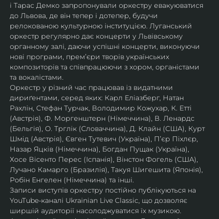
і Тарас Демко запропонували оркестру евакуюватися 
до Львова, де він тепер і дотепер, будучи 
релокованою культурною інституцією. Луганський 
оркестр регулярно дає концерти у Львівському 
органному залі, даючи успішні концерти, виконуючи 
нові програми, прем’єри творів українських 
композиторів та співпрацюючи з хором, органістами 
та вокалістами.
Оркестр у різний час працював із видатними 
дириґентами, серед яких: Карл Еліазберг, Натан 
Рахлін, Стефан Турчак, Володимир Кожухар, К. Етті 
(Австрія), Ф. Моргенштерн (Німеччина), В. Ленардс 
(Бельгія), О. Трглік (Словаччина), Д. Клайн (США), Курт 
Шмід (Австрія), Євген Тутевич (Україна), П’єр Піхлєр, 
Назар Яцків (Німеччина), Богдан Пущак (Україна), 
Хосе Вісенто Перес (Іспанія), Вінстон Фогель (США), 
Лучано Камарго (Бразилія), Такуя Шигешита (Японія), 
Робін Енгелен (Німеччина) та інші.
Записи виступів оркестру постійно публікуються на 
YouTube-каналі Ukrainian Live Classic, що дозволяє 
ширшій аудиторії насолоджуватися їх музикою​.