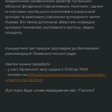
Академічний симфонічний оркестр Луганської 
обласної філармонії став активним, помітним і одним 
із ключових мистецьких колективів в українській 
культурі та важливим учасником культурного життя 
Львова. Він також допомагає зберігати осередок 
культури тимчасово окупованого регіону, звідки 
походить.
Концертний зал працює відповідно до безпекових 
рекомендацій Львівської міської ради.
Квитки можна придбати:
– у касі Органного залу щодня з 13:00 до 19:00
– онлайн на
https://lviv.kontramarka.ua/uk/concert/lvivskij-
organnyj-zal-533.html
//Ця подія буде цікава відвідувачам від ~7 років.//