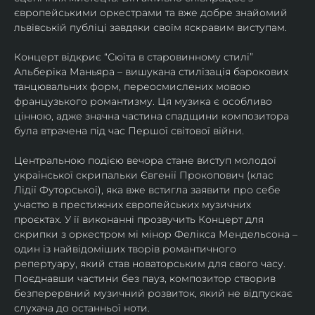
європейськими оркестрами та вже добре знайомий 
львівській публіці завдяки своїм яскравим виступам. 
Концерт відкриє “Сюїта в старовинному стилі” 
Альберіка Маньяра – вишукана стилізація барокових 
танцювальних форм, переосмислених мовою 
французького романтизму. Ця музика є особливо 
цінною, адже значна частина спадщини композитора 
була втрачена під час Першої світової війни. 
Центральною подією вечора стане виступ молодої 
української скрипальки Євгенії Прокопович (клас 
Лідії Футорської), яка вже встигла заявити про себе 
участю в престижних європейських музичних 
проєктах. У її виконанні прозвучить Концерт для 
скрипки з оркестром мі мінор Фелікса Мендельсона – 
один із найвідоміших творів романтичного 
репертуару, який став новаторським для свого часу. 
Поєднавши частини без пауз, композитор створив 
безперервний музичний розвиток, який не відпускає 
слухача до останньої ноти. 