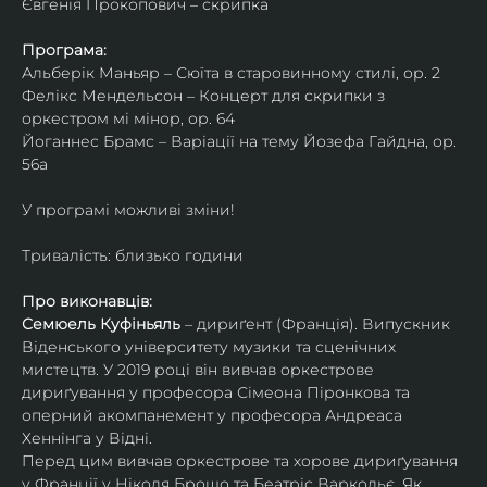
Євгенія Прокопович – скрипка
Програма:
Альберік Маньяр – Сюїта в старовинному стилі, ор. 2
Фелікс Мендельсон – Концерт для скрипки з 
оркестром мі мінор, ор. 64
Йоганнес Брамс – Варіації на тему Йозефа Гайдна, ор. 
56a
У програмі можливі зміни!
Тривалість: близько години
Про виконавців:
Семюель Куфіньяль
 – дириґент (Франція). Випускник 
Віденського університету музики та сценічних 
мистецтв. У 2019 році він вивчав оркестрове 
дириґування у професора Сімеона Піронкова та 
оперний акомпанемент у професора Андреаса 
Хеннінга у Відні.
Перед цим вивчав оркестрове та хорове дириґування 
у Франції у Ніколя Брошо та Беатріс Варкольє. Як 