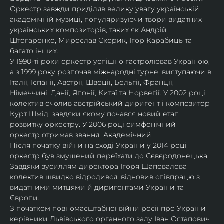
Оркестр завжди приділяв велику увагу українській 
академічній музиці, популяризуючи твори видатних 
українських композиторів, таких як Андрій 
Штогаренко, Мирослав Скорик, Ігор Карабиць та 
багато інших.
У 1990-ті роки оркестр успішно гастролював Україною, 
а з 1999 року розпочав міжнародні турне, виступаючи в 
Італії, Іспанії, Австрії, Швеції, Бельгії, Франції, 
Німеччині, Данії, Японії, Китаї та Норвегії. У 2002 році 
колектив очолив австрійський диригент і композитор 
Курт Шмід, завдяки якому почався новий етап 
розвитку оркестру. У 2006 році симфонічний 
оркестр отримав звання "Академічний".
Після початку війни на сході України у 2014 році 
оркестр був змушений переїхати до Сєвєродонецька. 
Завдяки зусиллям директора Ігоря Шаповалова 
колектив швидко відродився, відновив співпрацю з 
видатними митцями й диригентами України та 
Європи.
З початком повномасштабної війни росії про України 
керівники Львівського органного залу Іван Остапович 