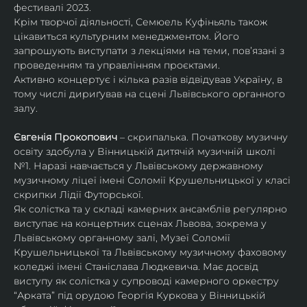
фестивалі 2023.
Крім творчої діяльності, Семюель Куфіньяль також 
цікавиться культурним менеджментом. Його 
запрошують виступати з лекціями на теми, пов’язані з 
проведенням та управлінням проєктами.
Активно концертує і кілька разів відвідував Україну, в 
тому числі дириґував на сцені Львівського органного 
залу. 
Євгенія Прокопович
 – скрипалька. Початкову музичну 
освіту здобула у Вінницькій дитячій музичній школі 
№1. Наразі навчається у Львівському державному 
музичному ліцеї імені Соломії Крушельницької у класі 
скрипки Лідії Футорської.
Як солістка та у складі камерних ансамблів регулярно 
виступає на концертних сценах Львова, зокрема у 
Львівському органному залі, Музеї Соломії 
Крушельницької та Львівському музичному фаховому 
коледжі імені Станіслава Людкевича. Має досвід 
виступу як солістка у супроводі камерного оркестру 
“Арката” під орудою Георгія Куркова у Вінницькій 