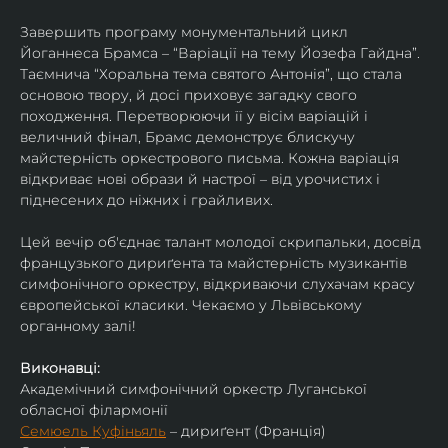
Завершить програму монументальний цикл 
Йоганнеса Брамса – “Варіації на тему Йозефа Гайдна”. 
Таємнича “Хоральна тема святого Антонія”, що стала 
основою твору, й досі приховує загадку свого 
походження. Перетворюючи її у вісім варіацій і 
величний фінал, Брамс демонструє блискучу 
майстерність оркестрового письма. Кожна варіація 
відкриває нові образи й настрої – від урочистих і 
піднесених до ніжних і грайливих. 
Цей вечір об'єднає талант молодої скрипальки, досвід 
французького дириґента та майстерність музикантів 
симфонічного оркестру, відкриваючи слухачам красу 
європейської класики. Чекаємо у Львівському 
органному залі!
Виконавці:
Академічний симфонічний оркестр Луганської 
обласної філармонії
Семюель Куфіньяль
 – дириґент (Франція)