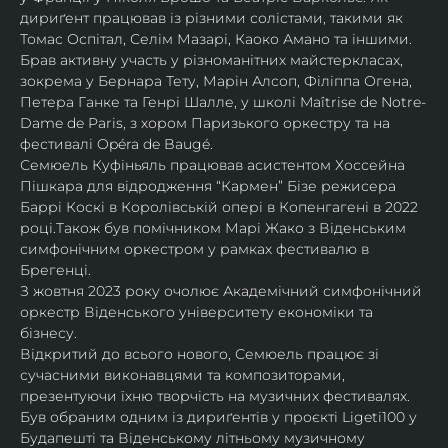
дириґент працював із різними солістами, такими як 
Томас Оспітал, Селім Мазарі, Каоко Амано та іншими. 
Брав активну участь у різноманітних майстеркласах, 
зокрема у Бернара Тету, Марін Алсоп, Філіппа Огена, 
Петера Ганке та Генрі Шалле, у школі Maîtrise de Notre-
Dame de Paris, з хором Паризького оркестру та на 
фестивалі Opéra de Baugé.
Семюель Куфіньяль працював асистентом Хоссейна 
Пішкара для відродження “Кармен” Бізе режисера 
Баррі Коскі в Королівській опері в Копенгагені в 2022 
році.Також був помічником Марі Жако з Віденським 
симфонічним оркестром у рамках фестивалю в 
Брегенці. 
З жовтня 2023 року очолює Академічний симфонічний 
оркестр Віденського університету економіки та 
бізнесу.
Відкритий до всього нового, Семюель працює зі 
сучасними виконавцями та композиторами, 
презентуючи їхню творчість на музичних фестивалях. 
Був обраним одним із дириґентів у проєкті Ligeti100 у 
Будапешті та Віденському літньому музичному 