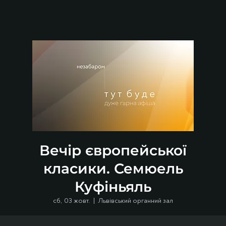
Вечір європейської
класики. Семюель
Куфіньяль
сб, 03 жовт.
  |  
Львівський органний зал