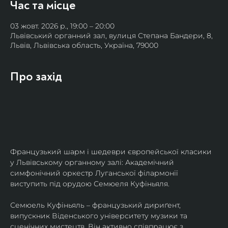
Час та місце
03 жовт. 2026 р., 19:00 – 20:00
Львівський органний зал, вулиця Степана Бандери, 8,
Львів, Львівська область, Україна, 79000
Про захід
Французький шарм і шедеври європейської класики 
у Львівському органному залі: Академічний 
симфонічний оркестр Луганської філармонії 
виступить під орудою Семюеля Куфіньяля.
Семюель Куфіньяль – французький дириґент, 
випускник Віденського університету музики та 
сценічних мистецтв. Він активно співпрацює з 