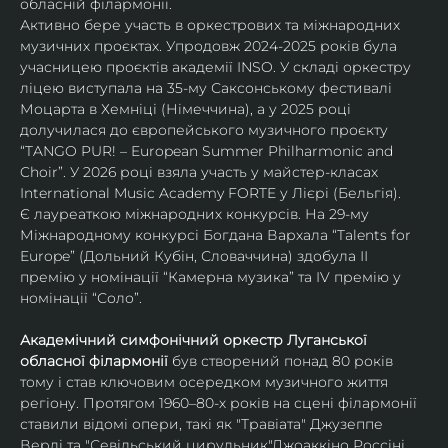
обласній філармонії.
Активно бере участь в оркестрових та міжнародних 
музичних проєктах. Упродовж 2024-2025 років була 
учасницею проєктів академії INSO. У складі оркестру 
ліцею виступала на 35-му Саксонському фестивалі 
Моцарта в Хемніці (Німеччина), а у 2025 році 
долучилася до європейського музичного проєкту 
“TANGO PUR! – European Summer Philharmonic and 
Choir”. У 2026 році взяла участь у майстер-класах 
International Music Academy FORTE у Лієрі (Бельгія).
Є лауреаткою міжнародних конкурсів. На 29-му 
Міжнародному конкурсі Богдана Вархала “Talents for 
Europe” (Дольний Кубін, Словаччина) здобула ІІ 
премію у номінації “Камерна музика” та IV премію у 
номінації “Соло”.
Академічний симфонічний оркестр Луганської 
обласної філармонії
 був створений понад 80 років 
тому і став ключовим осередком музичного життя 
регіону. Протягом 1960–80-х років на сцені філармонії 
ставили відомі опери, такі як "Травіата" Джузеппе 
Верді та "Севільський цирульник"Джоаккіно Россіні. 