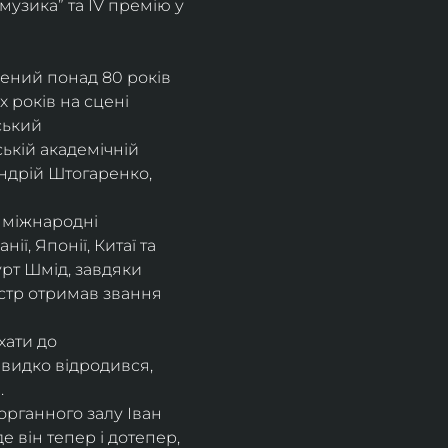
музика” та IV премію у 
рений понад 80 років 
 років на сцені 
ський 
ькій академічній 
ндрій Штогаренко, 
 міжнародні 
нії, Японії, Китаї та 
рт Шмід, завдяки 
стр отримав звання 
хати до 
видко відродився, 
.
рганного залу Іван 
 він тепер і дотепер, 