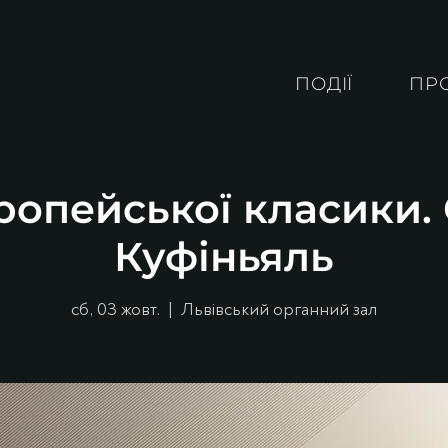
ПОДІЇ
ПР
ропейської класики
Куфіньяль
сб, 03 жовт.
  |  
Львівський органний зал