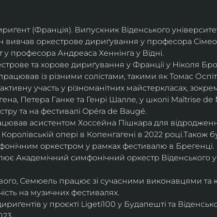
дириґент (Франція). Випускник Віденського університе
він вивчав оркестрове дириґування у професора Сімео
у професора Андреаса Хеннінга у Відні.
трове та хорове дириґування у Франції у Ніколя Бро
рацював із різними солістами, такими як Томас Оспіта
активну участь у різноманітних майстеркласах, зокрем
ена, Петера Ганке та Генрі Шалле, у школі Maîtrise de N
тру та на фестивалі Opéra de Baugé.
цював асистентом Хоссейна Пішкара для відродження
 Королівській опері в Копенгагені в 2022 році.Також 
фонічним оркестром у рамках фестивалю в Брегенці. 
олює Академічний симфонічний оркестр Віденського у
ового, Семюель працює зі сучасними виконавцями та 
ість на музичних фестивалях. 
риґентів у проєкті Ligeti100 у Будапешті та Віденськ
23.