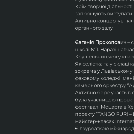
Крім творчої діяльност
запрошують виступати з
Активно концертує і кіл
органного залу. 
Євгенія Прокопович
 – 
школі №1. Наразі навча
Крушельницької у класі 
Як солістка та у склад
зокрема у Львівському 
фаховому коледжі імені 
камерного оркестру “Ар
Активно бере участь в 
була учасницею проєкті
фестивалі Моцарта в Хе
проєкту “TANGO PUR! – E
майстер-класах Internat
Є лауреаткою міжнародн