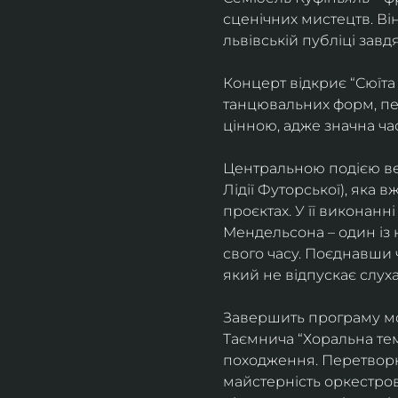
сценічних мистецтв. В
львівській публіці завд
Концерт відкриє “Сюїта
танцювальних форм, пе
цінною, адже значна ча
Центральною подією веч
Лідії Футорської), яка
проєктах. У її виконан
Мендельсона – один із 
свого часу. Поєднавши
який не відпускає слуха
Завершить програму мо
Таємнича “Хоральна тема
походження. Перетворюю
майстерність оркестрово