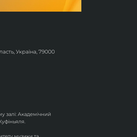
асть, Україна, 79000
 залі: Академічний 
Куфіньяля.
тету музики та 