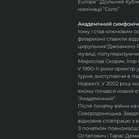
Europe” (Дольний Кубін,
номінації “Соло”.
Академічний симфонічн
тому і став ключовим о
філармонії ставили відо
цирульник"Джоаккіно Ро
музиці, популяризуючи 
Мирослав Скорик, Ігор 
У 1990-ті роки оркестр 
турне, виступаючи в Італії
Норвегії. У 2002 році 
якому почався новий ет
"Академічний".
Після початку війни на 
Сєвєродонецька. Завдя
відновив співпрацю з 
З початком повномасшта
Остапович і Тарас Демк