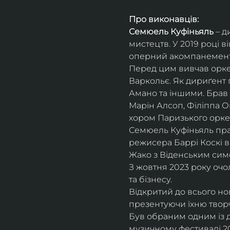
Про виконавців:
Семюель Куфіньяль
 – 
мистецтв. У 2019 році 
оперний акомпанемент 
Перед цим вивчав оркес
Варкольє. Як дириґент п
Амано та іншими. Брав 
Марін Алсоп, Філіппа Ог
хором Паризького оркес
Семюель Куфіньяль пра
режисера Баррі Коскі в
Жако з Віденським сим
З жовтня 2023 року оч
та бізнесу.
Відкритий до всього н
презентуючи їхню творч
Був обраним одним із ди
музичному фестивалі 20