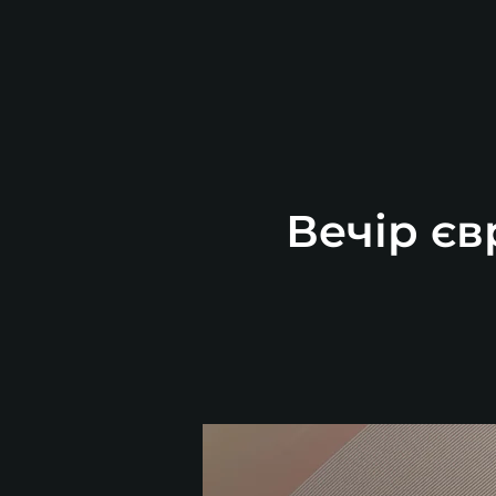
Вечір єв