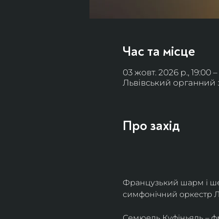
Час та місце
03 жовт. 2026 р., 19:00 –
Львівський органний за
Про захід
Французький шарм і ше
симфонічний оркестр Л
Семюель Куфіньяль – фр