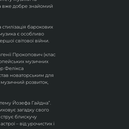
а вже добре знайомий 
 стилізація барокових 
узика є особливо 
ршої світової війни. 
генії Прокопович (клас 
ропейських музичних 
р Фелікса 
став новаторським для 
 музичний розвиток, 
тему Йозефа Гайдна”. 
иховує загадку свого 
нструє блискучу 
трої – від урочистих і 