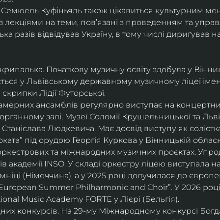
і, Семюель Куфіньяль також цікавиться культурним м
 лекціями на теми, пов’язані з проведенням та упра
ька разів відвідував Україну, в тому числі дириґував н
скрипалька. Початкову музичну освіту здобула у Вінни
ється у Львівському державному музичному ліцеї імені
скрипки Лідії Футорської.
і камерних ансамблів регулярно виступає на концертни
органному залі, Музеї Соломії Крушельницької та Ль
Станіслава Людкевича. Має досвід виступу як солістка
ката” під орудою Георгія Куркова у Вінницькій обласн
оркестрових та міжнародних музичних проєктах. Упро
в академії INSO. У складі оркестру ліцею виступала н
мніці (Німеччина), а у 2025 році долучилася до європ
uropean Summer Philharmonic and Choir”. У 2026 році 
ional Music Academy FORTE у Лієрі (Бельгія).
их конкурсів. На 29-му Міжнародному конкурсі Богдан