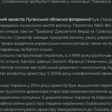
 Словаччина) здобула ІІ премію у номінації “Камерна 
ий оркестр Луганської обласної філармонії
 був ство
середком музичного життя регіону. Протягом 1960–80-х
мі опери, такі як "Травіата" Джузеппе Верді та "Севіль
ссіні. Оркестр завжди приділяв велику увагу українс
твори видатних українських композиторів, таких як А
Карабиць та багато інших.
успішно гастролював Україною, а з 1999 року розпочав
, Іспанії, Австрії, Швеції, Бельгії, Франції, Німеччині, Да
колектив очолив австрійський диригент і композитор Ку
ап розвитку оркестру. У 2006 році симфонічний орке
сході України у 2014 році оркестр був змушений переї
ки зусиллям директора Ігоря Шаповалова колектив ш
видатними митцями й диригентами України та Європи
бної війни росії про України керівники Львівського о
о запропонували оркестру евакуюватися до Львова, де