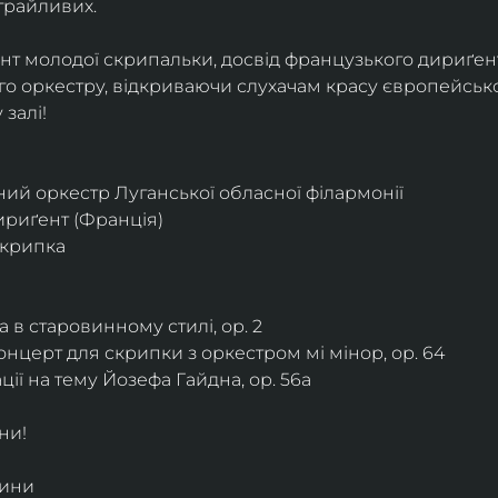
грайливих. 
ант молодої скрипальки, досвід французького дириґент
о оркестру, відкриваючи слухачам красу європейської
залі!
ий оркестр Луганської обласної філармонії
дириґент (Франція)
скрипка
 в старовинному стилі, ор. 2
нцерт для скрипки з оркестром мі мінор, ор. 64
ії на тему Йозефа Гайдна, ор. 56a
ни!
дини