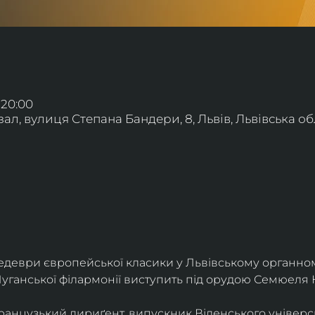
 20:00
л, вулиця Степана Бандери, 8, Львів, Львівська обл
деври європейської класики у Львівському органному
уганської філармонії виступить під орудою Семюеля 
анцузький дириґент, випускник Віденського універси