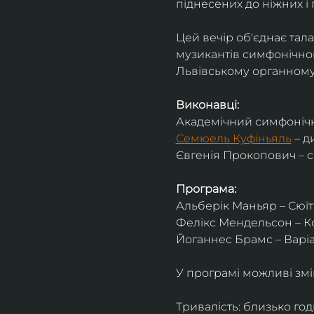
піднесених до ніжних і 
Цей вечір об'єднає тал
музикантів симфонічног
Львівському органному 
Виконавці:
Академічний симфонічн
Семюель Куфіньяль
 – 
Євгенія Прокопович – 
Програма:
Альберік Маньяр – Сюїта
Фелікс Мендельсон – Ко
Йоганнес Брамс – Варіац
У програмі можливі змі
Тривалість: близько го