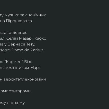
ту музики та сценічних 
на Піронкова та 
шо та Беатріс 
л, Селім Мазарі, Каоко 
а у Бернара Тету, 
otre-Dame de Paris, з 
 “Кармен” Бізе 
був помічником Марі 
ніверситету економіки 
композиторами, 
ому літньому 