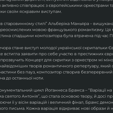
ін активно співпрацює з європейськими оркестрами т
яки своїм яскравим виступам. 
 в старовинному стилі” Альберіка Маньяра – вишукана
реосмислених мовою французького романтизму. Ця м
стина спадщини композитора була втрачена під час Пе
ора стане виступ молодої української скрипальки Єв
 вже встигла заявити про себе участю в престижних єв
ні прозвучить Концерт для скрипки з оркестром мі міно
найвідоміших творів романтичного репертуару, який 
 частини без пауз, композитор створив безперервний
ча до останньої ноти. 
нументальний цикл Йоганнеса Брамса – “Варіації на 
 святого Антонія”, що стала основою твору, й досі пр
чи її у вісім варіацій і величний фінал, Брамс демо
го письма. Кожна варіація відкриває нові образи й нас