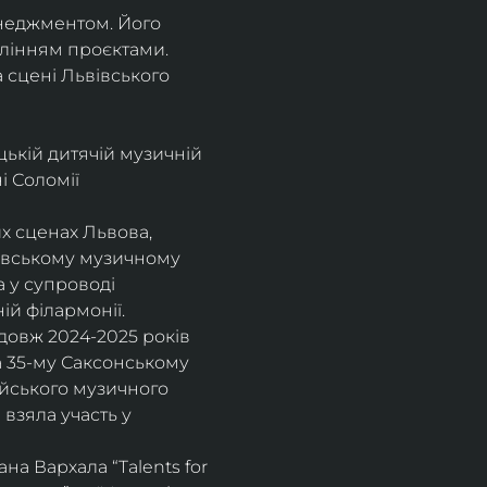
енеджментом. Його 
влінням проєктами.
а сцені Львівського 
цькій дитячій музичній 
 Соломії 
х сценах Львова, 
вівському музичному 
 у супроводі 
ій філармонії.
довж 2024-2025 років 
а 35-му Саксонському 
ейського музичного 
взяла участь у 
а Вархала “Talents for 