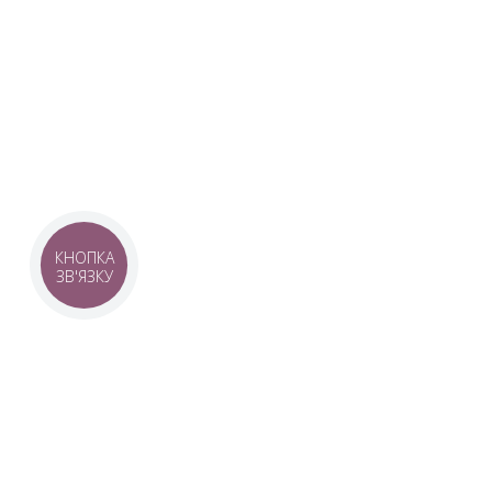
Наша команда з 2019 року реалізує загальнонаці
стратегію промоції української музики Ukrainian L
це:
–
Ukrainian Live Classic
– перший у світі мобільни
українською класикою, медіаплатформа зі стаття
композиторів та твори.
–
YouTube-канал Ukrainian Live Classic
– професій
української музики та українських музикантів.
–
Ukrainian Scores
– онлайн-бібліотека нот украї
композиторів.
КНОПКА
ЗВ'ЯЗКУ