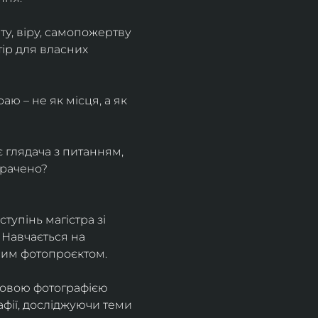
у, віру, самопожертву 
ір для власних 
ю – не як місця, а як 
є глядача з питанням, 
трачено?
тупінь магістра зі 
 Навчається на 
ним фотопроєктом.
ровою фотографією 
афії, досліджуючи теми 