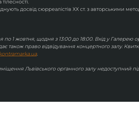
 тілесності.
днують досвід сюрреалістів ХХ ст. з авторськими мето
я по 1 жовтня, щодня з 13:00 до 18:00. Вхід у Галерею о
дає також право відвідування концертного залу. Квит
kontramarka.ua
.
иміщення Львівського органного залу недоступний під 
ІНФОРМАЦІЯ