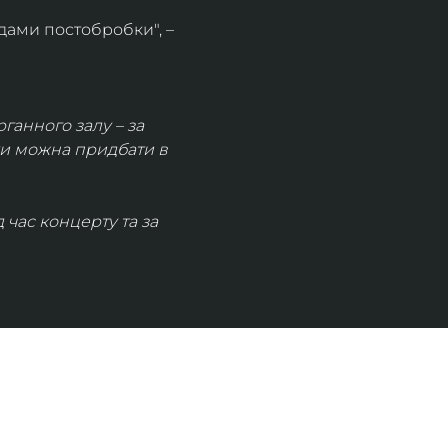
дами постобробки", – 
рганного залу – за 
ки можна придбати в 
час концерту та за 
КОНТАКТИ