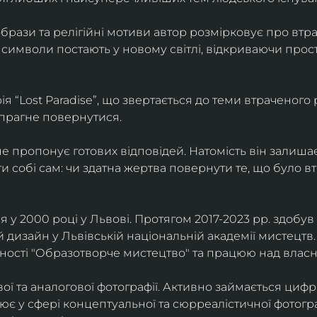
брази та релігійні мотиви автор розмірковує про втрат
 символи постають у новому світлі, відкриваючи прост
 “Lost Paradise”, що звертається до теми втраченого ра
 прагне повернутися.
” не пропонує готових відповідей. Натомість він залиша
и собі сам: чи здатна жертва повернути те, що було в
у 2000 році у Львові. Протягом 2017-2023 рр. здобув с
 дизайн у Львівській національній академії мистецтв.
ьності "Образотворче мистецтво" та працюю над влас
ї та аналогової фотографії. Активно займається циф
цює у сфері концептуальної та сюрреалістичної фотогр