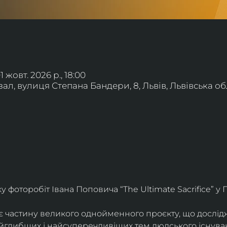
01 жовт. 2026 р., 18:00
л, вулиця Степана Бандери, 8, Львів, Львівська обл
фоторобіт Івана Поповича “The Ultimate Sacrifice” у Г
є частину великого однойменного проєкту, що дослід
айглибших і найсуперечливіших тем людського існува