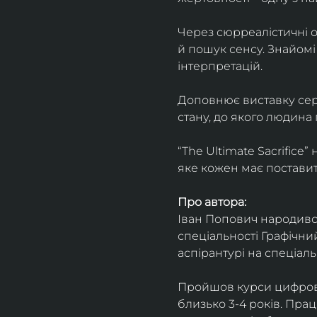
Через сюрреалістичні о
й пошук сенсу. Знайомі
інтерпретацій.
Доповнює виставку серія
стану, до якого людина
“The Ultimate Sacrifice
яке кожен має поставит
Про автора:
Іван Попович народився 
спеціальності Графічний
аспірантурі на спеціал
Пройшов курси цифрово
близько 3-4 років. Пра