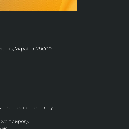
асть, Україна, 79000
алереї органного залу.
жує природу 
ння.