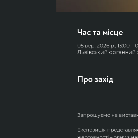
Час та місце
05 вер. 2026 р., 13:00 – 
Львівський органний за
Про захід
Запрошуємо на виставку 
Експозиція представля
жертовності – одну з н