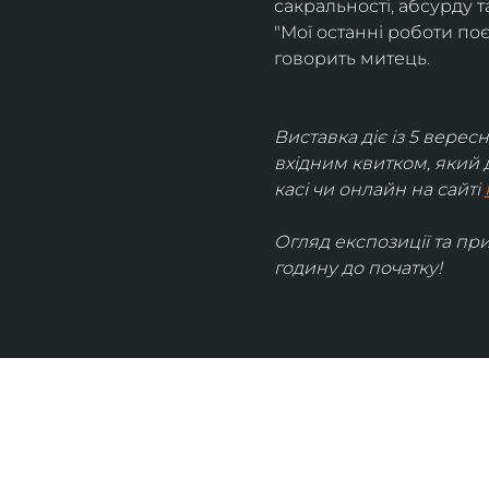
сакральності, абсурду та
"Мої останні роботи поє
говорить митець.
Виставка діє із 5 вересн
вхідним квитком, який 
касі чи онлайн на сайті 
Огляд експозиції та пр
годину до початку!
UKRAINIAN LIVE