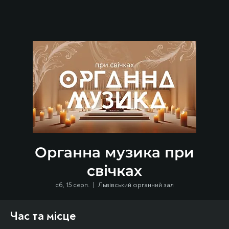
Органна музика при
свічках
сб, 15 серп.
  |  
Львівський органний зал
Час та місце