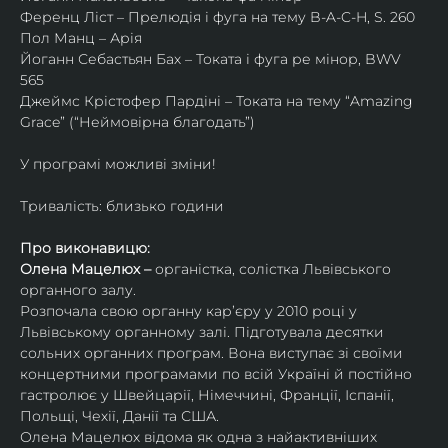
Ференц Ліст – Прелюдія і фуга на тему B-A-C-H, S. 260
Пол Манц – Арія
Йоганн Себастьян Бах – Токата і фуга ре мінор, BWV 
565
Джеймс Крістофер Пардіні – Токата на тему “Amazing 
Grace” (“Неймовірна благодать”)
У програмі можливі зміни!
Тривалість: близько години
Про виконавицю:
Олена Мацелюх – 
органістка, солістка Львівського 
органного залу.
Розпочала свою органну кар’єру у 2010 році у 
Львівському органному залі. Підготувала десятки 
сольних органних програм. Вона виступає зі своїми 
концертними програмами по всій Україні й постійно 
гастролює у Швейцарії, Німеччині, Франції, Іспанії, 
Польщі, Чехії, Данії та США.
Олена Мацелюх відома як одна з найактивніших 