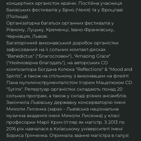
концертних органісток країни. Постійна учасниця 
бахівських фестивалів у Брно (Чехія) та у Вроцлаві 
(Польща).
Організаторка багатьох органних фестивалів у 
Рівному, Луцьку, Кременці, Івано-Франківську, 
Чернівцях, Львові.
Багаторічний виконавський доробок органістки 
зафіксований на її сольних компакт-дисках 
"Benedictus" ("Благословен"), "Amazing Grace" 
("Неймовірна благодать"), на авторських CD 
композитора Богдана Котюка "Reflections" & "Mood and 
Spirits", а також на спільному з виконавцем на флейті 
Пана мультиінструменталістом Ігорем Мацелюхом CD 
"Syrinx". Репертуар органістки складають понад 20 
сольних програм, а також у складі різних ансамблів.
Закінчила Львівську державну консерваторію імені 
Миколи Лисенка (зараз – Львівська національна 
музична академія імені Миколи Лисенка) у класі 
професорки Марії Крих-Угляр як магістр. З 2013 по 
2016 рік навчалася в Київському університеті імені 
Бориса Грінченка. Отримала звання магістра в галузі 