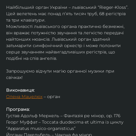
Найбільший орган України – львівський “Rieger-Kloss”. 
Цей велетень має понад пʼять тисяч труб, 68 регістрів 
та три клавіатури.
Можливості львівського органа практично безмежні, 
він вражає потужністю звучання та легкістю передачі 
найтонших нюансів. Львівський орган здатний 
затьмарити симфонічний оркестр і може полонити 
серце звучанням найвигадливіших регістрів, що 
подібні на спів ангелів.
Запрошуємо відчути магію органної музики при 
свічках!
Виконавиця:
Олена Мацелюх
 – орган
Програма:
Густав Адольф Меркель – Фантазія ре мінор, op. 176
Георг Муффат – Toccata duodecima et ultima із циклу 
“Apparatus musico-organisticus”
Йоганн Пахельбель – Чакона фа мінор