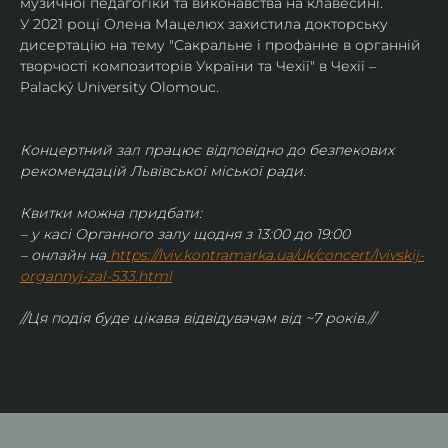
музичної педагогіки та виконавства на клавесині.
У 2021 році Олена Мацелюх захистила докторську 
дисертацію на тему "Сакральне і профанне в органній 
творчості композиторів України та Чехії" в Чехії – 
Palacký University Olomouc.
Концертний зал працює відповідно до безпекових 
рекомендацій Львівської міської ради.
Квитки можна придбати:
– у касі Органного залу щодня з 13:00 до 19:00
– онлайн на
https://lviv.kontramarka.ua/uk/concert/lvivskij-
organnyj-zal-533.html
//Ця подія буде цікава відвідувачам від ~7 років.//