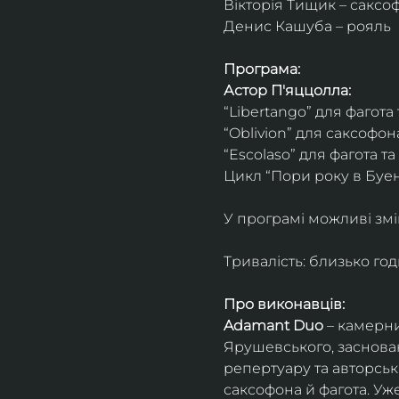
Вікторія Тищик – саксо
Денис Кашуба – рояль
Програма:
Астор П'яццолла:
“Libertango” для фагота
“Oblivion” для саксофон
“Escolaso” для фагота т
Цикл “Пори року в Буен
У програмі можливі змі
Тривалість: близько го
Про виконавців:
Adamant Duo
 – камерни
Ярушевського, заснован
репертуару та авторсь
саксофона й фагота. Уж