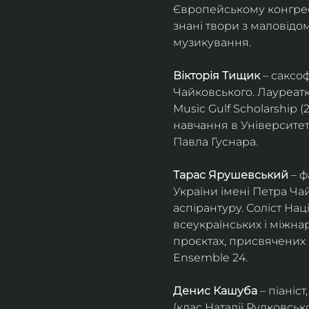
Європейському конгресі 
знані твори з маловід
музикування.
Вікторія Тищик
 – саксо
Чайковського. Лауреатк
Music Gulf Scholarship 
навчання в Університет
Павла Гуснара.
Тарас Ярушевський
 – 
України імені Петра Ча
аспірантуру. Соліст На
всеукраїнських і міжна
проєктах, присвячених 
Ensemble 24.
Денис Кашуба
 – піані
(клас Наталії Рудковськ