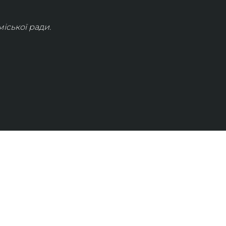
іської ради.
КОНТАКТИ
info@lvivconcert.house
+38 098 871 0180 (лінія 1)