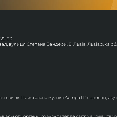
 22:00
л, вулиця Степана Бандери, 8, Львів, Львівська обл
ння свічок. Пристрасна музика Астора П`яццолли, яку
івського органного залу та тепле світло вогнів створя