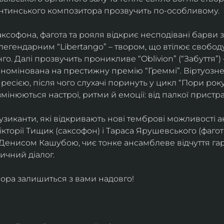
ентинського композитора прозвучить по-особливому. 
софона, фагота та рояля відкриє несподівані барви 
егендарним “Libertango” – твором, що втілює свободу,
о. Далі прозвучить проникливе “Oblivion” (“Забуття”) 
номінована на престижну премію “Греммі”. Віртуозне 
ресією, після чого слухачі поринуть у цикл “Пори року
змінюються настрої, ритми й емоції: від палкої пристрас
узиканти, які відкривають нові темброві можливості а
кторії Тищик (саксофон) і Тараса Ярушевського (фагот)
 Денисом Кашубою, чиє тонке ансамблеве відчуття га
чний діалог.
ора залишиться з вами надовго!