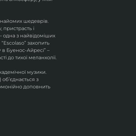
знайомих шедеврів. 
 пристрасть і 
– одна з найвідоміших 
“Escolaso” захопить 
 в Буенос-Айресі” – 
ті до тихої меланхолії. 
кадемічної музики. 
 об’єднається з 
рмонійно доповнить 