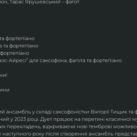
фон, Тарас Ярушевський – фагот
 та фортепіано
а та фортепіано
а фортепіано
ос-Айресі” для саксофона, фагота та фортепіано
ни!
дини
й ансамбль у складі саксофоністки Вікторії Тищик та 
ий у 2023 році. Дует працює на перетині класичної му
ких перекладень, відкриваючи нові темброві можливо
е наступного року після створення ансамбль представи