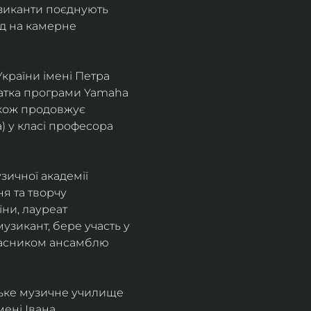
узиканти поєднують 
д на камерне 
країни імені Петра 
іатка програми Yamaha 
також продовжує 
 у класі професора 
зичної академії 
я та творчу 
ни, лауреат 
зикант, бере участь у 
учасником ансамблю 
ське музичне училище 
ені Івана 