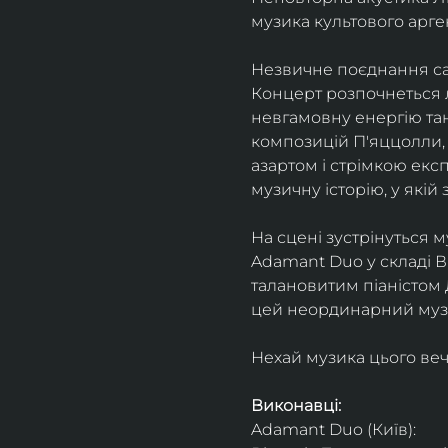
музика культового арг
Незвичне поєднання сак
Концерт розпочнеться л
невгамовну енергію танг
композицій П'яццолли, 
азартом і стрімкою експ
музичну історію, у якій 
На сцені зустрінуться м
Adamant Duo у складі Ві
талановитим піаністом
цей неординарний музи
Нехай музика цього веч
Виконавці: 
Adamant Duo (Київ): 