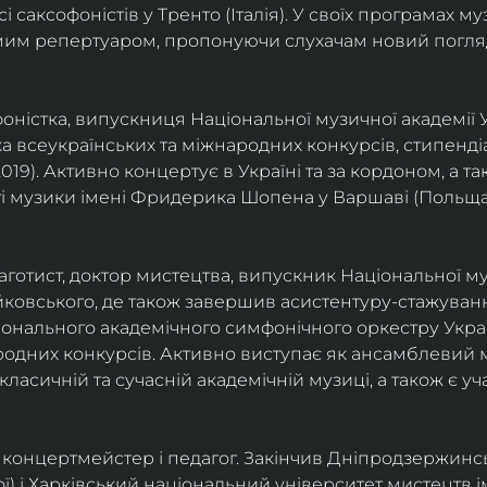
саксофоністів у Тренто (Італія). У своїх програмах м
омим репертуаром, пропонуючи слухачам новий погля
фоністка, випускниця Національної музичної академії У
а всеукраїнських та міжнародних конкурсів, стипенд
(2019). Активно концертує в Україні та за кордоном, а 
і музики імені Фридерика Шопена у Варшаві (Польща)
фаготист, доктор мистецтва, випускник Національної му
йковського, де також завершив асистентуру-стажуванн
ціонального академічного симфонічного оркестру Украї
родних конкурсів. Активно виступає як ансамблевий му
класичній та сучасній академічній музиці, а також є 
ст, концертмейстер і педагог. Закінчив Дніпродзержин
ої) і Харківський національний університет мистецтв ім