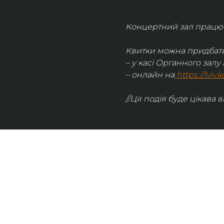
Концертний зал працює 
Квитки можна придбати
– у касі Органного залу 
– онлайн на
https://lviv
//Ця подія буде цікава в
UKRAINIAN LIVE
Наша команда з 2019 року реалізує загальнонаці
стратегію промоції української музики Ukrainian L
це: