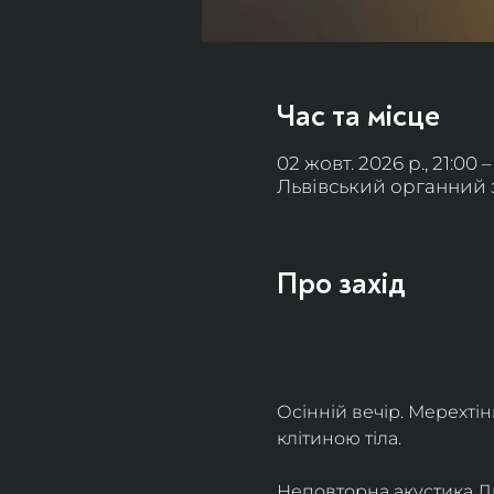
Час та місце
02 жовт. 2026 р., 21:00 –
Львівський органний за
Про захід
Осінній вечір. Мерехті
клітиною тіла. 
Неповторна акустика Льв