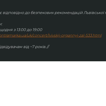
відповідно до безпекових рекомендацій Львівської м
:
щодня з 13:00 до 19:00
.kontramarka.ua/uk/concert/lvivskij-organnyj-zal-533.html
ідвідувачам від ~7 років.//
ІНФОРМАЦІЯ
ональну
команда
ive. Сьогодні
правила відвідування
як влаштовано орган