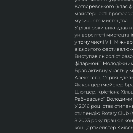
Котляревського (клас ф
майстерності професорки
музичного мистецтва.
У різні роки викладав 
університеті мистецтв 
у тому числі VIII Міжна
відкритого фестивалю-ко
Виступав як соліст раз
філармонії, Молодіжни
Брав активну участь у
Алексєєва, Сергія Едель
Як концертмейстер брав
Шютцер, Крістіана Хіль
Рабчевської, Володими
У 2016 році став стипен
стипендію Rotary Club (
З 2023 року працює кон
концертмейстер Київськ