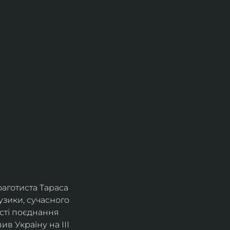
фаготиста Тараса 
зики, сучасного 
сті поєднання 
в Україну на ІІІ 