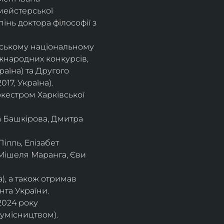
мейстерської 
інь доктора філософії з 
івському національному
іжнародних конкурсів,
раїна) та Другого
17, Україна).
кестром Харківської
а Башкірова, Дмитра
ілль, Елізабет 
 Мішеля Маранга, Єви 
), а також отримав
нта України. 
2024 року 
сумісництвом).