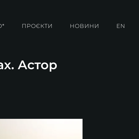
О*
ПРОЄКТИ
НОВИНИ
EN
ах. Астор