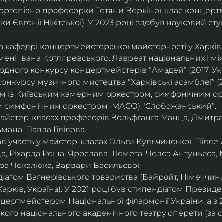
ортепіано професорки Тетяни Веркіної, клас концерт
 Євгенії Нікітської). У 2023 році здобув науковий ступ
на кафедрі концертмейстерської майстерності у Харк
імені Івана Котляревського. Лавреат національних і м
родного конкурсу концертмейстерів “Амадей” (2017, Ук
нкурсу музичного мистецтва “Харківські асамблеї” (20
ом із Київським камерним оркестром, симфонічним ор
м симфонічним оркестром (МАСО) “Слобожанський”.
 майстер-класах професорів Вольфганга Манца, Дмитр
мана, Павла Гілілова.
 участь у майстер-класах Ольги Кульчинської, Пілле Л
ца, Ріхарда Реша, Ярослава Шемета, Челсо Антуньєса,
ра Чекалюка, Варвари Васильєвої.
діатом Ваґнерівського товариства (Байройт, Німеччина
Харків, Україна). У 2021 році був стипендіатом Президе
цертмейстером Національної філармонії України, а з 
ого національного академічного театру оперети (за 