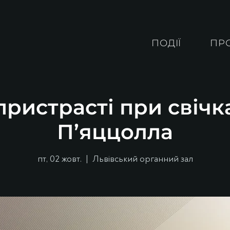
ПОДІЇ
ПР
ристрасті при свічк
П’яццолла
пт, 02 жовт.
  |  
Львівський органний зал