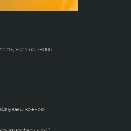
асть, Україна, 79000
 відчуваєш кожною 
ть атмосферу, у якій 