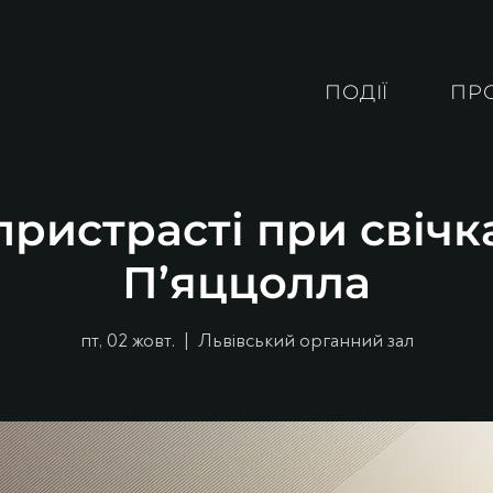
ПОДІЇ
ПР
ристрасті при свічк
П’яццолла
пт, 02 жовт.
  |  
Львівський органний зал