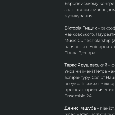
Європейському конгресі 
знані твори з маловід
музикування.
Вікторія Тищик
 – саксо
Чайковського. Лауреатк
Music Gulf Scholarship 
навчання в Університет
Павла Гуснара.
Тарас Ярушевський
 – 
України імені Петра Ча
аспірантуру. Соліст На
всеукраїнських і міжна
проєктах, присвячених 
Ensemble 24.
Денис Кашуба
 – піані
(клас Наталії Рудковськ