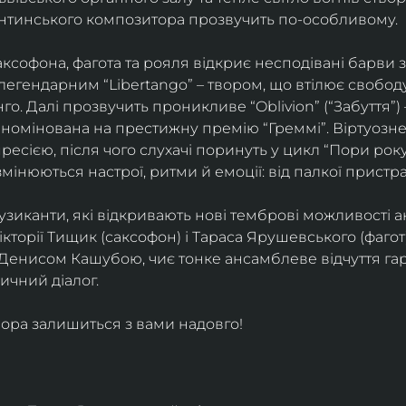
ентинського композитора прозвучить по-особливому. 
софона, фагота та рояля відкриє несподівані барви 
егендарним “Libertango” – твором, що втілює свободу,
о. Далі прозвучить проникливе “Oblivion” (“Забуття”) 
номінована на престижну премію “Греммі”. Віртуозне 
ресією, після чого слухачі поринуть у цикл “Пори року
змінюються настрої, ритми й емоції: від палкої пристрас
узиканти, які відкривають нові темброві можливості а
кторії Тищик (саксофон) і Тараса Ярушевського (фагот)
 Денисом Кашубою, чиє тонке ансамблеве відчуття га
чний діалог.
ора залишиться з вами надовго!