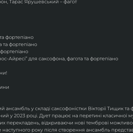
фон, Тарас Ярушевський – фагот
 та фортепіано
а та фортепіано
а фортепіано
ос-Айресі” для саксофона, фагота та фортепіано
ни!
дини
й ансамбль у складі саксофоністки Вікторії Тищик та 
ий у 2023 році. Дует працює на перетині класичної му
ких перекладень, відкриваючи нові темброві можливо
е наступного року після створення ансамбль представи