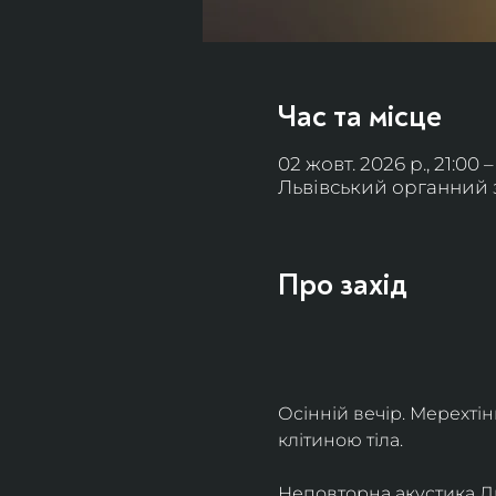
Час та місце
02 жовт. 2026 р., 21:00 –
Львівський органний за
Про захід
Осінній вечір. Мерехті
клітиною тіла. 
Неповторна акустика Льв