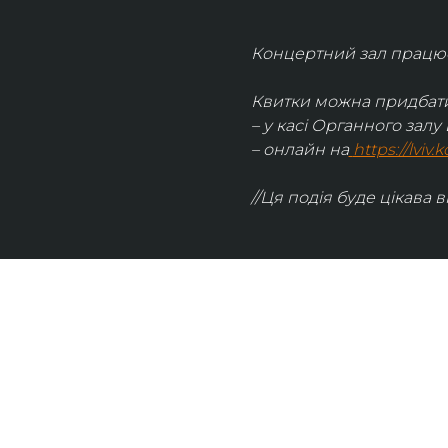
Концертний зал працює 
Квитки можна придбати
– у касі Органного залу 
– онлайн на
https://lviv
//Ця подія буде цікава в
UKRAINIAN LIVE
Наша команда з 2019 року реалізує загальнонаці
стратегію промоції української музики Ukrainian L
це: