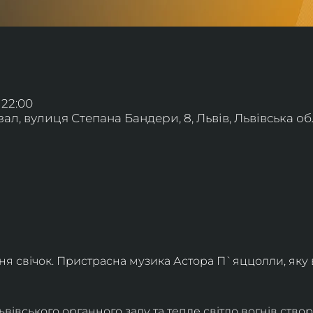
 22:00
л, вулиця Степана Бандери, 8, Львів, Львівська обл
ння свічок. Пристрасна музика Астора П`яццолли, яку
івського органного залу та тепле світло вогнів створя