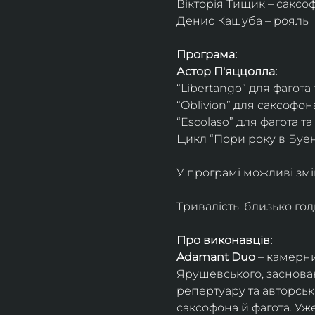
Вікторія Тищик – саксо
Денис Кашуба – рояль
Програма:
Астор П'яццолла:
“Libertango” для фагота
“Oblivion” для саксофон
“Escolaso” для фагота т
Цикл “Пори року в Буен
У програмі можливі змі
Тривалість: близько го
Про виконавців:
Adamant Duo
 – камерни
Ярушевського, заснован
репертуару та авторсь
саксофона й фагота. Уж