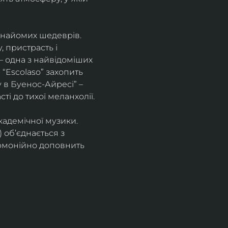
знайомих шедеврів. 
 пристрасть і 
– одна з найвідоміших 
“Escolaso” захопить 
 в Буенос-Айресі” – 
ті до тихої меланхолії. 
кадемічної музики. 
 об’єднається з 
рмонійно доповнить 