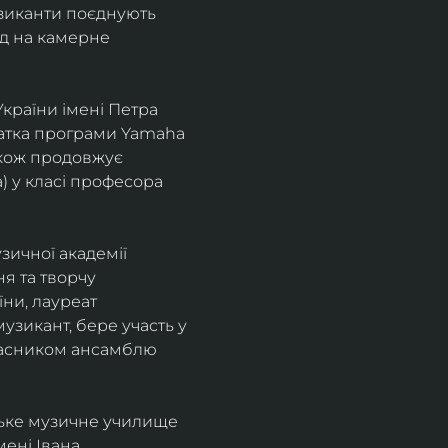
узиканти поєднують 
д на камерне 
країни імені Петра 
іатка програми Yamaha 
також продовжує 
 у класі професора 
зичної академії 
я та творчу 
ни, лауреат 
зикант, бере участь у 
учасником ансамблю 
ське музичне училище 
ені Івана 