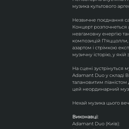
музика культового арг
Незвичне поєднання сак
Концерт розпочнеться л
невгамовну енергію танг
композицій П'яццолли, 
азартом і стрімкою експ
музичну історію, у якій 
На сцені зустрінуться м
Adamant Duo у складі Ві
талановитим піаністом
цей неординарний музи
Нехай музика цього веч
Виконавці: 
Adamant Duo (Київ): 