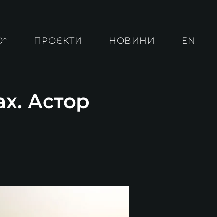
О*
ПРОЄКТИ
НОВИНИ
EN
ах. Астор