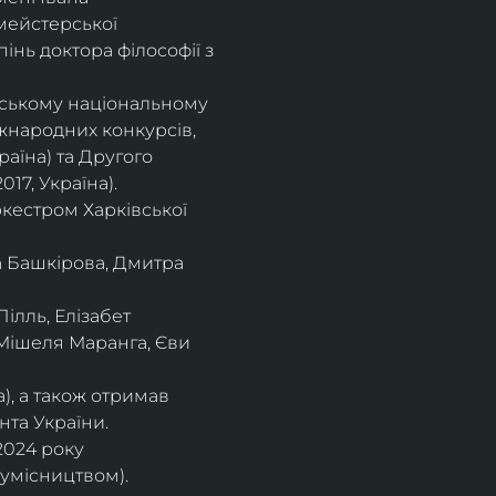
мейстерської 
інь доктора філософії з 
івському національному
іжнародних конкурсів,
раїна) та Другого
17, Україна).
кестром Харківської
а Башкірова, Дмитра
ілль, Елізабет 
 Мішеля Маранга, Єви 
), а також отримав
нта України. 
2024 року 
сумісництвом).