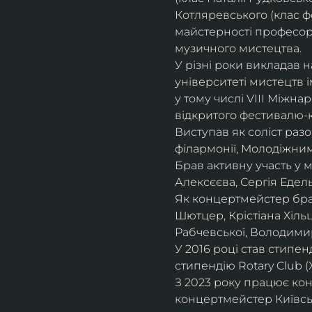
Котляревського (клас ф
майстерності професорки
музичного мистецтва.
У різні роки викладав 
університеті мистецтв 
у тому числі VIII Міжна
відкритого фестивалю-ко
Виступав як соліст раз
філармонії, Молодіжни
Брав активну участь у
Алексєєва, Сергія Едель
Як концертмейстер брав
Шютцер, Крістіана Хіль
Рабчевської, Володими
У 2016 році став стипен
стипендію Rotary Club (
З 2023 року працює кон
концертмейстер Київськ