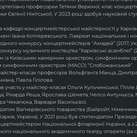
ортепіано професорки Тетяни Веркіної, клас концерт
 Євгенії Нікітської). У 2023 році здобув науковий ступ
на кафедрі концертмейстерської майстерності у Харк
імені Івана Котляревського. Лавреат національних і м
родного конкурсу концертмейстерів “Амадей” (2017, Ук
нкурсу музичного мистецтва “Харківські асамблеї” (20
ом із Київським камерним оркестром, симфонічним ор
м симфонічним оркестром (МАСО) “Слобожанський”.
 майстер-класах професорів Вольфганга Манца, Дмитр
мана, Павла Гілілова.
 участь у майстер-класах Ольги Кульчинської, Пілле Л
ца, Ріхарда Реша, Ярослава Шемета, Челсо Антуньєса,
ра Чекалюка, Варвари Васильєвої.
діатом Ваґнерівського товариства (Байройт, Німеччина
Харків, Україна). У 2021 році був стипендіатом Президе
цертмейстером Національної філармонії України, а з 
ого національного академічного театру оперети (за 