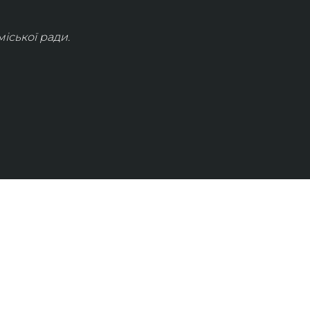
іської ради.
КОНТАКТИ
info@lvivconcert.house
+38 098 871 0180 (лінія 1)