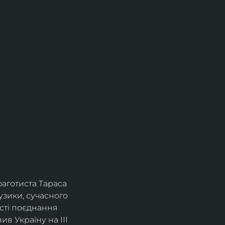
фаготиста Тараса 
зики, сучасного 
сті поєднання 
в Україну на ІІІ 