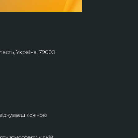
асть, Україна, 79000
 відчуваєш кожною 
ть атмосферу, у якій 