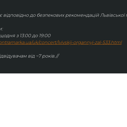
відповідно до безпекових рекомендацій Львівської м
:
щодня з 13:00 до 19:00
.kontramarka.ua/uk/concert/lvivskij-organnyj-zal-533.html
ідвідувачам від ~7 років.//
ІНФОРМАЦІЯ
ональну
команда
ive. Сьогодні
правила відвідування
як влаштовано орган