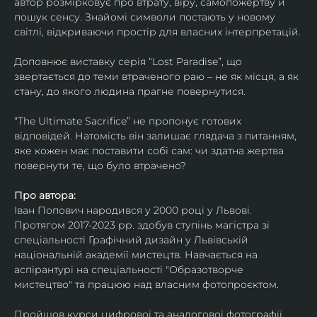
автор розмірковує про втрату, віру, самопожертву й 
пошук сенсу. Знайомі символи постають у новому 
світлі, відкриваючи простір для власних інтерпретацій.
Доповнює виставку серія “Lost Paradise”, що 
звертається до теми втраченого раю – не як місця, а як 
стану, до якого людина прагне повернутися.
“The Ultimate Sacrifice” не пропонує готових 
відповідей. Натомість він залишає глядача з питанням, 
яке кожен має поставити собі сам: чи здатна жертва 
повернути те, що було втрачено?
Про автора:
Іван Попович народився у 2000 році у Львові. 
Протягом 2017-2023 рр. здобув ступінь магістра зі 
спеціальності Графічний дизайн у Львівській 
національній академії мистецтв. Навчається на 
аспірантурі на спеціальності "Образотворче 
мистецтво" та працюю над власним фотопроєктом.
Пройшов курси цифрової та аналогової фотографії. 