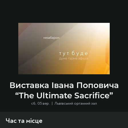
Виставка Івана Поповича
“The Ultimate Sacrifice”
сб, 05 вер.
  |  
Львівський органний зал
Час та місце