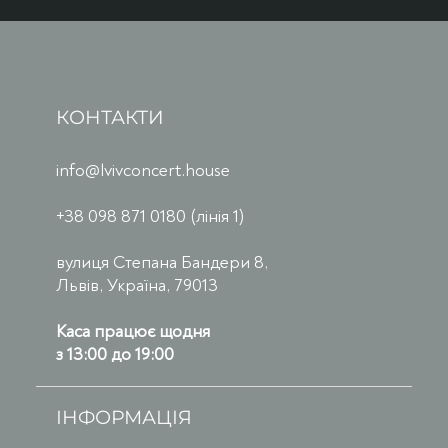
КОНТАКТИ
info@lvivconcert.house
+38 098 871 0180 (лінія 1)
вулиця Степана Бандери 8,
Львів, Україна, 79013
Каса працює щодня
з 13:00 до 19:00
ІНФОРМАЦІЯ