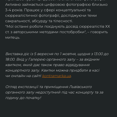
Активно займається цифровою фотографією близько 
3-4 років. Працює у сфері концептуальної та 
сюрреалістичної фотографії, досліджуючи теми 
сакральності, абсурду та тілесності.
"Мої останні роботи поєднують досвід сюрреалістів ХХ 
ст. з авторськими методами постобробки", – говорить 
митець.
Виставка діє із 5 вересня по 1 жовтня, щодня з 13:00 до 
18:00. Вхід у Галерею органного залу – за вхідним 
квитком, який дає також право відвідування 
концертного залу. Квитки можна придбати в касі 
чи онлайн на сайті 
kontramarka.ua
.
Огляд експозиції та приміщення Львівського 
органного залу недоступний під час концерту та за 
годину до початку!