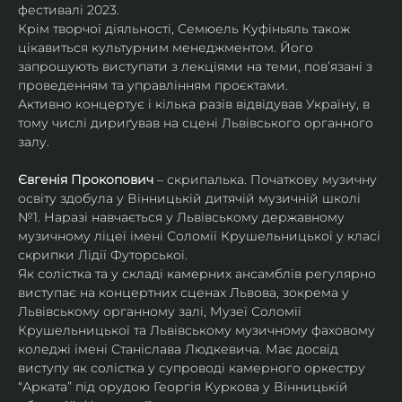
фестивалі 2023.
Крім творчої діяльності, Семюель Куфіньяль також 
цікавиться культурним менеджментом. Його 
запрошують виступати з лекціями на теми, пов’язані з 
проведенням та управлінням проєктами.
Активно концертує і кілька разів відвідував Україну, в 
тому числі дириґував на сцені Львівського органного 
залу. 
Євгенія Прокопович
 – скрипалька. Початкову музичну 
освіту здобула у Вінницькій дитячій музичній школі 
№1. Наразі навчається у Львівському державному 
музичному ліцеї імені Соломії Крушельницької у класі 
скрипки Лідії Футорської.
Як солістка та у складі камерних ансамблів регулярно 
виступає на концертних сценах Львова, зокрема у 
Львівському органному залі, Музеї Соломії 
Крушельницької та Львівському музичному фаховому 
коледжі імені Станіслава Людкевича. Має досвід 
виступу як солістка у супроводі камерного оркестру 
“Арката” під орудою Георгія Куркова у Вінницькій 