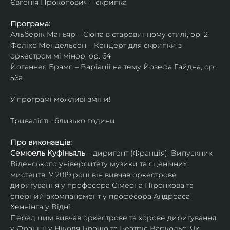
Євгенія Прокопович – скрипка
Програма:
Альберік Маньяр – Сюїта в старовинному стилі, ор. 2
Фелікс Мендельсон – Концерт для скрипки з 
оркестром мі мінор, ор. 64
Йоганнес Брамс – Варіації на тему Йозефа Гайдна, ор. 
56a
У програмі можливі зміни!
Тривалість: близько години
Про виконавців:
Семюель Куфіньяль
 – дириґент (Франція). Випускник 
Віденського університету музики та сценічних 
мистецтв. У 2019 році він вивчав оркестрове 
дириґування у професора Сімеона Піронкова та 
оперний акомпанемент у професора Андреаса 
Хеннінга у Відні.
Перед цим вивчав оркестрове та хорове дириґування 
у Франції у Ніколя Брошо та Беатріс Варкольє. Як 