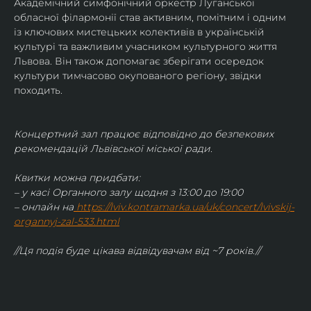
Академічний симфонічний оркестр Луганської 
обласної філармонії став активним, помітним і одним 
із ключових мистецьких колективів в українській 
культурі та важливим учасником культурного життя 
Львова. Він також допомагає зберігати осередок 
культури тимчасово окупованого регіону, звідки 
походить.
Концертний зал працює відповідно до безпекових 
рекомендацій Львівської міської ради.
Квитки можна придбати:
– у касі Органного залу щодня з 13:00 до 19:00
– онлайн на
https://lviv.kontramarka.ua/uk/concert/lvivskij-
organnyj-zal-533.html
//Ця подія буде цікава відвідувачам від ~7 років.//