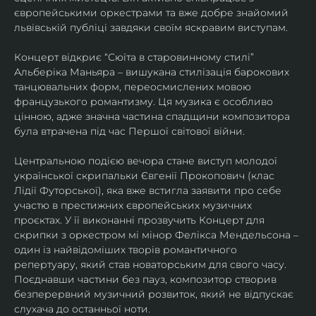
європейськими оркестрами та вже добре знайомий 
львівській публіці завдяки своїм яскравим виступам. 
Концерт відкриє “Сюїта в старовинному стилі” 
Альберіка Маньяра – вишукана стилізація барокових 
танцювальних форм, переосмислених мовою 
французького романтизму. Ця музика є особливо 
цінною, адже значна частина спадщини композитора 
була втрачена під час Першої світової війни. 
Центральною подією вечора стане виступ молодої 
української скрипальки Євгенії Прокопович (клас 
Лідії Футорської), яка вже встигла заявити про себе 
участю в престижних європейських музичних 
проєктах. У її виконанні прозвучить Концерт для 
скрипки з оркестром мі мінор Фелікса Мендельсона – 
один із найвідоміших творів романтичного 
репертуару, який став новаторським для свого часу. 
Поєднавши частини без пауз, композитор створив 
безперервний музичний розвиток, який не відпускає 
слухача до останньої ноти. 