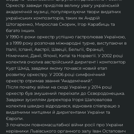
Оркестр завжди приділяв велику увагу українській 
академічній музиці, популяризуючи твори видатних 
українських композиторів, таких як Андрій 
Штогаренко, Мирослав Скорик, Ігор Карабиць та 
багато інших.
У 1990-ті роки оркестр успішно гастролював Україною, 
а з 1999 року розпочав міжнародні турне, виступаючи в 
Італії, Іспанії, Австрії, Швеції, Бельгії, Франції, 
Німеччині, Данії, Японії, Китаї та Норвегії. У 2002 році 
колектив очолив австрійський диригент і композитор 
Курт Шмід, завдяки якому почався новий етап 
розвитку оркестру. У 2006 році симфонічний 
оркестр отримав звання "Академічний".
Після початку війни на сході України у 2014 році 
оркестр був змушений переїхати до Сєвєродонецька. 
Завдяки зусиллям директора Ігоря Шаповалова 
колектив швидко відродився, відновив співпрацю з 
видатними митцями й диригентами України та 
Європи.
З початком повномасштабної війни росії про України 
керівники Львівського органного залу Іван Остапович 