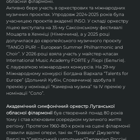
обласній філармонії.
Активно бере участь в оркестрових та міжнародних 
музичних проєктах. Упродовж 2024-2025 років була 
учасницею проєктів академії INSO. У складі оркестру 
ліцею виступала на 35-му Саксонському фестивалі 
Моцарта в Хемніці (Німеччина), а у 2025 році 
долучилася до європейського музичного проєкту 
“TANGO PUR! – European Summer Philharmonic and 
Choir”. У 2026 році взяла участь у майстер-класах 
International Music Academy FORTE у Лієрі (Бельгія).
Є лауреаткою міжнародних конкурсів. На 29-му 
Міжнародному конкурсі Богдана Вархала “Talents for 
Europe” (Дольний Кубін, Словаччина) здобула ІІ 
премію у номінації “Камерна музика” та IV премію у 
номінації “Соло”.
Академічний симфонічний оркестр Луганської 
обласної філармонії
 був створений понад 80 років 
тому і став ключовим осередком музичного життя 
регіону. Протягом 1960–80-х років на сцені філармонії 
ставили відомі опери, такі як "Травіата" Джузеппе 
Верді та "Севільський цирульник"Джоаккіно Россіні. 