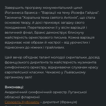
Завершить програму монументальний цикл 
Йоганнеса Брамса – “Варіації на тему Йозефа Гайдна”. 
Таємнича “Хоральна тема святого Антонія”, що стала 
основою твору, й досі приховує загадку свого 
походження. Перетворюючи її у вісім варіацій і 
величний фінал, Брамс демонструє блискучу 
майстерність оркестрового письма. Кожна варіація 
відкриває нові образи й настрої – від урочистих і 
піднесених до ніжних і грайливих. 
Цей вечір об'єднає талант молодої скрипальки, досвід 
французького дириґента та майстерність музикантів 
симфонічного оркестру, відкриваючи слухачам красу 
європейської класики. Чекаємо у Львівському 
органному залі!
Виконавці:
Академічний симфонічний оркестр Луганської 
обласної філармонії
Семюель Куфіньяль
 – дириґент (Франція)