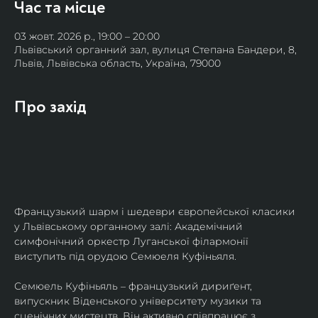
Час та місце
03 жовт. 2026 р., 19:00 – 20:00
Львівський органний зал, вулиця Степана Бандери, 8,
Львів, Львівська область, Україна, 79000
Про захід
Французький шарм і шедеври європейської класики 
у Львівському органному залі: Академічний 
симфонічний оркестр Луганської філармонії 
виступить під орудою Семюеля Куфіньяля.
Семюель Куфіньяль – французький дириґент, 
випускник Віденського університету музики та 
сценічних мистецтв. Він активно співпрацює з 