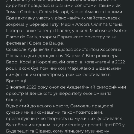
дириґент працював із різними солістами, такими як 
Томас Оспітал, Селім Мазарі, Каоко Амано та іншими. 
Брав активну участь у різноманітних майстеркласах, 
зокрема у Бернара Тету, Марін Алсоп, Філіппа Огена, 
Петера Ганке та Генрі Шалле, у школі Maîtrise de Notre-
Dame de Paris, з хором Паризького оркестру та на 
фестивалі Opéra de Baugé.
Семюель Куфіньяль працював асистентом Хоссейна 
Пішкара для відродження “Кармен” Бізе режисера 
Баррі Коскі в Королівській опері в Копенгагені в 2022 
році.Також був помічником Марі Жако з Віденським 
симфонічним оркестром у рамках фестивалю в 
Брегенці. 
З жовтня 2023 року очолює Академічний симфонічний 
оркестр Віденського університету економіки та 
бізнесу.
Відкритий до всього нового, Семюель працює зі 
сучасними виконавцями та композиторами, 
презентуючи їхню творчість на музичних фестивалях. 
Був обраним одним із дириґентів у проєкті Ligeti100 у 
Будапешті та Віденському літньому музичному 