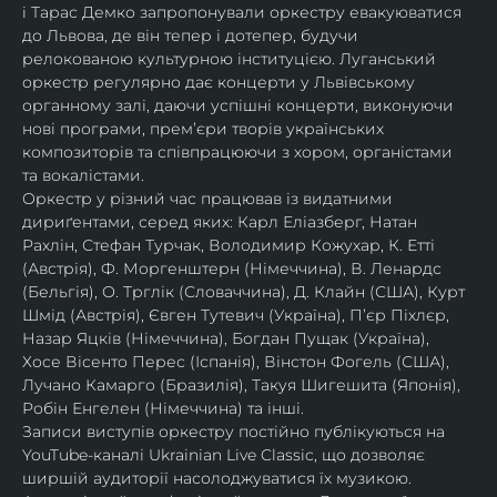
і Тарас Демко запропонували оркестру евакуюватися 
до Львова, де він тепер і дотепер, будучи 
релокованою культурною інституцією. Луганський 
оркестр регулярно дає концерти у Львівському 
органному залі, даючи успішні концерти, виконуючи 
нові програми, прем’єри творів українських 
композиторів та співпрацюючи з хором, органістами 
та вокалістами.
Оркестр у різний час працював із видатними 
дириґентами, серед яких: Карл Еліазберг, Натан 
Рахлін, Стефан Турчак, Володимир Кожухар, К. Етті 
(Австрія), Ф. Моргенштерн (Німеччина), В. Ленардс 
(Бельгія), О. Трглік (Словаччина), Д. Клайн (США), Курт 
Шмід (Австрія), Євген Тутевич (Україна), П’єр Піхлєр, 
Назар Яцків (Німеччина), Богдан Пущак (Україна), 
Хосе Вісенто Перес (Іспанія), Вінстон Фогель (США), 
Лучано Камарго (Бразилія), Такуя Шигешита (Японія), 
Робін Енгелен (Німеччина) та інші.
Записи виступів оркестру постійно публікуються на 
YouTube-каналі Ukrainian Live Classic, що дозволяє 
ширшій аудиторії насолоджуватися їх музикою​.