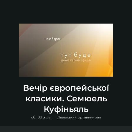
Вечір європейської
класики. Семюель
Куфіньяль
сб, 03 жовт.
  |  
Львівський органний зал