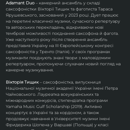
Adamant Duo
 – камерний ансамбль у складі 
саксофоністки Вікторії Тищик та фаготиста Тараса 
Ярушевського, заснований у 2023 році. Дует працює 
на перетині класичної музики, сучасного репертуару 
та авторських перекладень, відкриваючи нові 
темброві можливості поєднання саксофона й фагота. 
Уже наступного року після створення ансамбль 
представив Україну на ІІІ Європейському конгресі 
саксофоністів у Тренто (Італія). У своїх програмах 
музиканти поєднують знані твори з маловідомим 
репертуаром, пропонуючи слухачам новий погляд на 
камерне музикування.
Вікторія Тищик
 – саксофоністка, випускниця 
Національної музичної академії України імені Петра 
Чайковського. Лауреатка всеукраїнських та 
міжнародних конкурсів, стипендіатка програми 
Yamaha Music Gulf Scholarship (2019). Активно 
концертує в Україні та за кордоном, а також 
продовжує навчання в Університеті музики імені 
Фридерика Шопена у Варшаві (Польща) у класі 