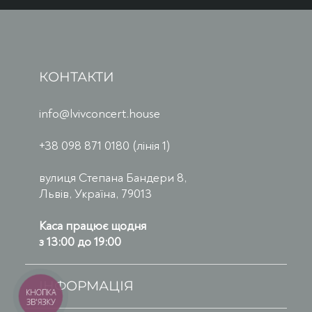
КОНТАКТИ
info@lvivconcert.house
+38 098 871 0180 (лінія 1)
вулиця Степана Бандери 8,
Львів, Україна, 79013
Каса працює щодня
з 13:00 до 19:00
ІНФОРМАЦІЯ
КНОПКА
ЗВ'ЯЗКУ