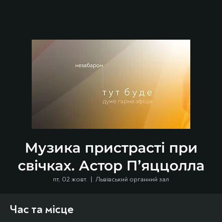
Музика пристрасті при
свічках. Астор П’яццолла
пт, 02 жовт.
  |  
Львівський органний зал
Час та місце