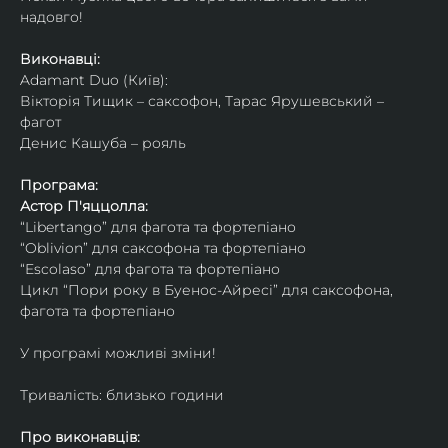
надовго!
Виконавці: 
Adamant Duo (Київ): 
Вікторія Тищик – саксофон, Тарас Ярушевський – 
фагот
Денис Кашуба – рояль
Програма:
Астор П'яццолла:
“Libertango” для фагота та фортепіано
“Oblivion” для саксофона та фортепіано
“Escolaso” для фагота та фортепіано
Цикл “Пори року в Буенос-Айресі” для саксофона, 
фагота та фортепіано
У програмі можливі зміни!
Тривалість: близько години
Про виконавців: