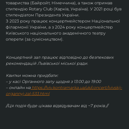
товариства (Байройт, Німеччина), а також отримав
стипендію Rotary Club (Харків, Україна). У 2021 році був 
стипендіатом Президента України. 
З 2023 року працює концертмейстером Національної 
філармонії України, а з 2024 року концертмейстер 
Київського національного академічного театру 
оперети (за сумісництвом).
Концертний зал працює відповідно до безпекових 
рекомендацій Львівської міської ради.
Квитки можна придбати:
– у касі Органного залу щодня з 13:00 до 19:00
– онлайн на
https://lviv.kontramarka.ua/uk/concert/lvivskij-
organnyj-zal-533.html
//Ця подія буде цікава відвідувачам від ~7 років.//