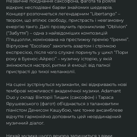
Незвичне поєднання саксофона, фагота та рояля 
відкриє несподівані барви знайомих шедеврів. 
Концерт розпочнеться легендарним “Libertango” – 
твором, що втілює свободу, пристрасть і невгамовну 
енергію танго. Далі прозвучить проникливе “Oblivion” 
(“Забуття”) – одна з найвідоміших композицій 
П'яццолли, номінована на престижну премію “Греммі”. 
Віртуозне “Escolaso” захопить азартом і стрімкою 
експресією, після чого слухачі поринуть у цикл “Пори 
року в Буенос-Айресі” – музичну історію, у якій 
змінюються настрої, ритми й емоції: від палкої 
пристрасті до тихої меланхолії. 
На сцені зустрінуться музиканти, які відкривають нові 
темброві можливості академічної музики. Adamant 
Duo у складі Вікторії Тищик (саксофон) і Тараса 
Ярушевського (фагот) об’єднається з талановитим 
піаністом Денисом Кашубою, чиє тонке ансамблеве 
відчуття гармонійно доповнить цей неординарний 
музичний діалог.
Нехай музика цього вечора залишиться з вами 