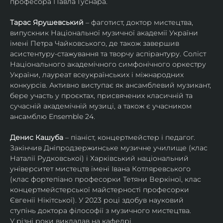
професора Павла Гуснара.
Тарас Ярушевський
 – фаготист, доктор мистецтва, 
випускник Національної музичної академії України 
імені Петра Чайковського, де також завершив 
асистентуру-стажування та творчу аспірантуру. Соліст 
Національного академічного симфонічного оркестру 
України, лауреат всеукраїнських і міжнародних 
конкурсів. Активно виступає як ансамблевий музикант, 
бере участь у проєктах, присвячених класичній та 
сучасній академічній музиці, а також є учасником 
ансамблю Ensemble 24.
Денис Кашуба
 – піаніст, концертмейстер і педагог. 
Закінчив Дніпродзержинське музичне училище (клас 
Наталії Рудковської) і Харківський національний 
університет мистецтв імені Івана Котляревського 
(клас фортепіано професорки Тетяни Веркіної, клас 
концертмейстерської майстерності професорки 
Євгенії Нікітської). У 2023 році здобув науковий 
ступінь доктора філософії з музичного мистецтва.
У різні роки викладав на кафедрі 