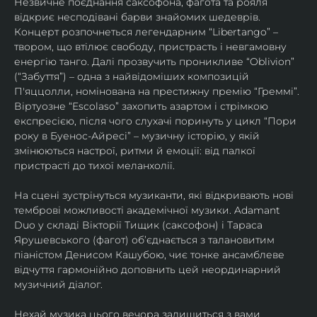
Незвичне поєднання саксофона, фагота та рояля 
відкриє несподівані барви знайомих шедеврів. 
Концерт розпочнеться легендарним “Libertango” – 
твором, що втілює свободу, пристрасть і невгамовну 
енергію танго. Далі прозвучить проникливе “Oblivion” 
(“Забуття”) – одна з найвідоміших композицій 
П'яццолли, номінована на престижну премію “Греммі”. 
Віртуозне “Escolaso” захопить азартом і стрімкою 
експресією, після чого слухачі поринуть у цикл “Пори 
року в Буенос-Айресі” – музичну історію, у якій 
змінюються настрої, ритми й емоції: від палкої 
пристрасті до тихої меланхолії. 
На сцені зустрінуться музиканти, які відкривають нові 
темброві можливості академічної музики. Adamant 
Duo у складі Вікторії Тищик (саксофон) і Тараса 
Ярушевського (фагот) об’єднається з талановитим 
піаністом Денисом Кашубою, чиє тонке ансамблеве 
відчуття гармонійно доповнить цей неординарний 
музичний діалог.
Нехай музика цього вечора залишиться з вами 