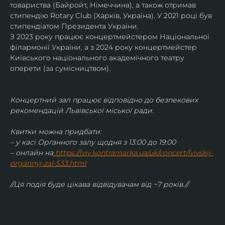
товариства (Байройт, Німеччина), а також отримав
стипендію Rotary Club (Харків, Україна). У 2021 році був 
стипендіатом Президента України. 
З 2023 року працює концертмейстером Національної 
філармонії України, а з 2024 року концертмейстер 
Київського національного академічного театру 
оперети (за сумісництвом).
Концертний зал працює відповідно до безпекових 
рекомендацій Львівської міської ради.
Квитки можна придбати:
– у касі Органного залу щодня з 13:00 до 19:00
– онлайн на
https://lviv.kontramarka.ua/uk/concert/lvivskij-
organnyj-zal-533.html
//Ця подія буде цікава відвідувачам від ~7 років.//