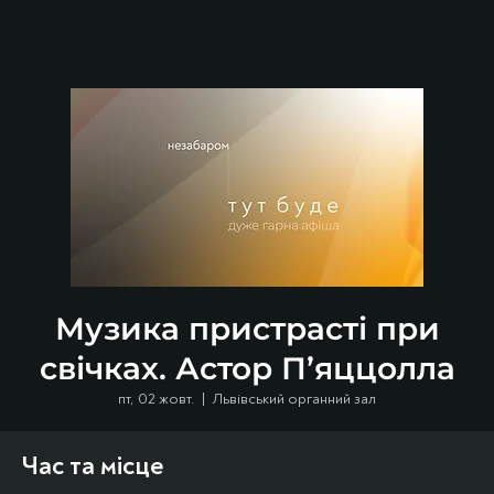
Музика пристрасті при
свічках. Астор П’яццолла
пт, 02 жовт.
  |  
Львівський органний зал
Час та місце