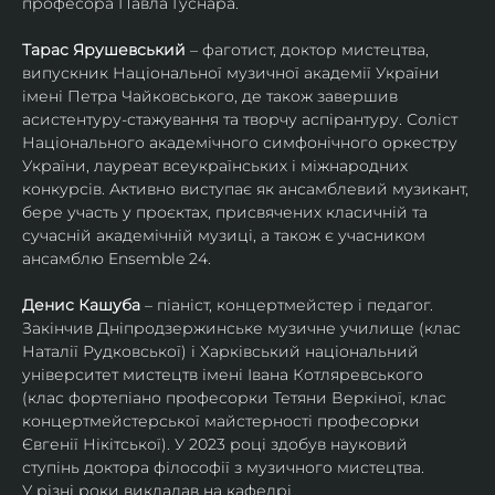
професора Павла Гуснара.
Тарас Ярушевський
 – фаготист, доктор мистецтва, 
випускник Національної музичної академії України 
імені Петра Чайковського, де також завершив 
асистентуру-стажування та творчу аспірантуру. Соліст 
Національного академічного симфонічного оркестру 
України, лауреат всеукраїнських і міжнародних 
конкурсів. Активно виступає як ансамблевий музикант, 
бере участь у проєктах, присвячених класичній та 
сучасній академічній музиці, а також є учасником 
ансамблю Ensemble 24.
Денис Кашуба
 – піаніст, концертмейстер і педагог. 
Закінчив Дніпродзержинське музичне училище (клас 
Наталії Рудковської) і Харківський національний 
університет мистецтв імені Івана Котляревського 
(клас фортепіано професорки Тетяни Веркіної, клас 
концертмейстерської майстерності професорки 
Євгенії Нікітської). У 2023 році здобув науковий 
ступінь доктора філософії з музичного мистецтва.
У різні роки викладав на кафедрі 