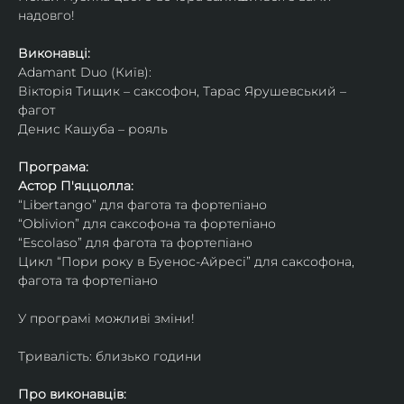
надовго!
Виконавці: 
Adamant Duo (Київ): 
Вікторія Тищик – саксофон, Тарас Ярушевський – 
фагот
Денис Кашуба – рояль
Програма:
Астор П'яццолла:
“Libertango” для фагота та фортепіано
“Oblivion” для саксофона та фортепіано
“Escolaso” для фагота та фортепіано
Цикл “Пори року в Буенос-Айресі” для саксофона, 
фагота та фортепіано
У програмі можливі зміни!
Тривалість: близько години
Про виконавців: