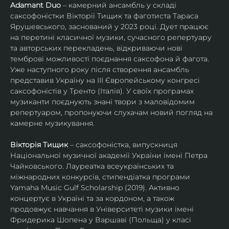
Adamant Duo
 – камерний ансамбль у складі 
саксофоністки Вікторії Тищик та фаготиста Тараса 
Ярушевського, заснований у 2023 році. Дует працює 
на перетині класичної музики, сучасного репертуару 
та авторських перекладень, відкриваючи нові 
темброві можливості поєднання саксофона й фагота. 
Уже наступного року після створення ансамбль 
представив Україну на ІІІ Європейському конгресі 
саксофоністів у Тренто (Італія). У своїх програмах 
музиканти поєднують знані твори з маловідомим 
репертуаром, пропонуючи слухачам новий погляд на 
камерне музикування.
Вікторія Тищик
 – саксофоністка, випускниця 
Національної музичної академії України імені Петра 
Чайковського. Лауреатка всеукраїнських та 
міжнародних конкурсів, стипендіатка програми 
Yamaha Music Gulf Scholarship (2019). Активно 
концертує в Україні та за кордоном, а також 
продовжує навчання в Університеті музики імені 
Фридерика Шопена у Варшаві (Польща) у класі 