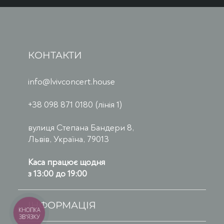
КОНТАКТИ
info@lvivconcert.house
+38 098 871 0180 (лінія 1)
вулиця Степана Бандери 8,
Львів, Україна, 79013
Каса працює щодня
з 13:00 до 19:00
ІНФОРМАЦІЯ
КНОПКА
ЗВ'ЯЗКУ