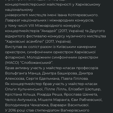
концертмейстерської майстерності у Харківському 
національному
університеті мистецтв імені Івана Котляревського. 
Лавреат національних і міжнародних конкурсів,
у тому числі VIII Міжнародного конкурсу 
концертмейстерів “Амадей” (2017, Україна) та Другого
відкритого фестивалю-конкурсу музичного мистецтва 
“Харківські асамблеї” (2017, Україна).
Виступав як соліст разом із Київським камерним 
оркестром, симфонічним оркестром Харківської
філармонії, Молодіжним симфонічним оркестром 
(МАСО) “Слобожанський”.
Брав активну участь у майстер-класах професорів 
Вольфганга Манца, Дмитра Башкірова, Дмитра
Алексєєва, Сергія Едельмана, Павла Гілілова.
Як концертмейстер брав участь у майстер-класах 
Ольги Кульчинської, Пілле Лілль, Елізабет Шютцер, 
Крістіана Хільца, Ріхарда Реша, Ярослава Шемета, 
Челсо Антуньєса, Мішеля Маранга, Єви Рабчевської, 
Володимира Чекалюка, Варвари Васильєвої.
У 2016 році став стипендіатом Ваґнерівського 