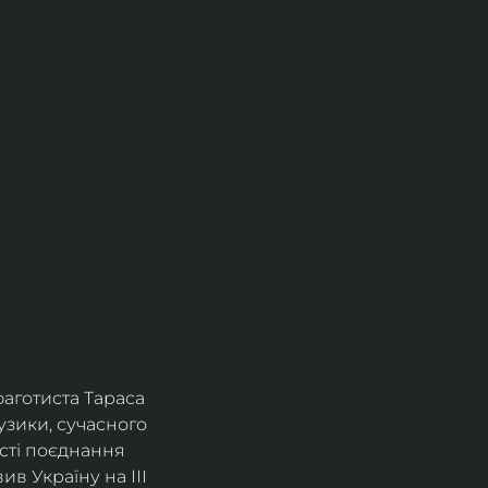
фаготиста Тараса 
зики, сучасного 
сті поєднання 
в Україну на ІІІ 