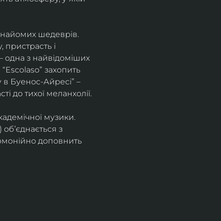
знайомих шедеврів. 
 пристрасть і 
– одна з найвідоміших 
“Escolaso” захопить 
 в Буенос-Айресі” – 
ті до тихої меланхолії. 
кадемічної музики. 
 об’єднається з 
рмонійно доповнить 