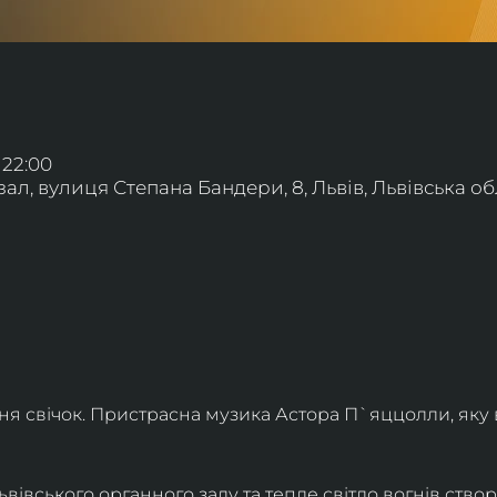
 22:00
л, вулиця Степана Бандери, 8, Львів, Львівська обл
ння свічок. Пристрасна музика Астора П`яццолли, яку
івського органного залу та тепле світло вогнів створя