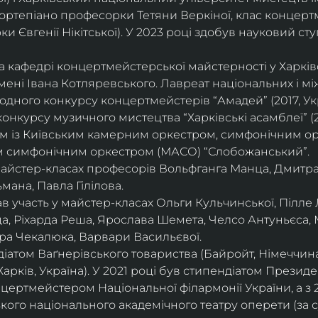
ортепіано професорки Тетяни Веркіної, клас концерт
 Євгенії Нікітської). У 2023 році здобув науковий ступ
на кафедрі концертмейстерської майстерності у Харк
імені Івана Котляревського. Лавреат національних і м
родного конкурсу концертмейстерів “Амадей” (2017, Ук
нкурсу музичного мистецтва “Харківські асамблеї” (20
ом із Київським камерним оркестром, симфонічним ор
м симфонічним оркестром (МАСО) “Слобожанський”.
 майстер-класах професорів Вольфганга Манца, Дмитр
мана, Павла Гілілова.
 участь у майстер-класах Ольги Кульчинської, Пілле Л
ца, Ріхарда Реша, Ярослава Шемета, Челсо Антуньєса,
ра Чекалюка, Варвари Васильєвої.
діатом Ваґнерівського товариства (Байройт, Німеччина
Харків, Україна). У 2021 році був стипендіатом Президе
цертмейстером Національної філармонії України, а з 
ого національного академічного театру оперети (за 