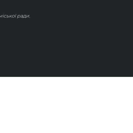
іської ради.
КОНТАКТИ
info@lvivconcert.house
+38 098 871 0180 (лінія 1)