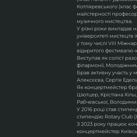
Котляревського (клас ф
майстерності професорки
музичного мистецтва.
У різні роки викладав 
університеті мистецтв 
у тому числі VIII Міжна
відкритого фестивалю-ко
Виступав як соліст раз
філармонії, Молодіжни
Брав активну участь у
Алексєєва, Сергія Едель
Як концертмейстер брав
Шютцер, Крістіана Хіль
Рабчевської, Володими
У 2016 році став стипен
стипендію Rotary Club (
З 2023 року працює кон
концертмейстер Київськ