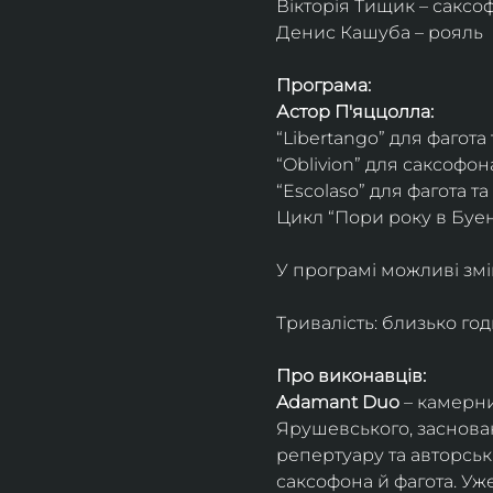
Вікторія Тищик – саксо
Денис Кашуба – рояль
Програма:
Астор П'яццолла:
“Libertango” для фагота
“Oblivion” для саксофон
“Escolaso” для фагота т
Цикл “Пори року в Буен
У програмі можливі змі
Тривалість: близько го
Про виконавців:
Adamant Duo
 – камерни
Ярушевського, заснован
репертуару та авторсь
саксофона й фагота. Уж