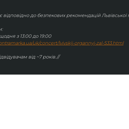
відповідно до безпекових рекомендацій Львівської м
:
щодня з 13:00 до 19:00
.kontramarka.ua/uk/concert/lvivskij-organnyj-zal-533.html
ідвідувачам від ~7 років.//
ІНФОРМАЦІЯ
ональну
команда
ive. Сьогодні
правила відвідування
як влаштовано орган