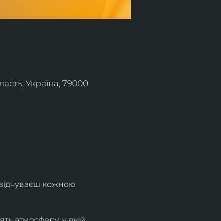
асть, Україна, 79000
 відчуваєш кожною 
ть атмосферу, у якій 