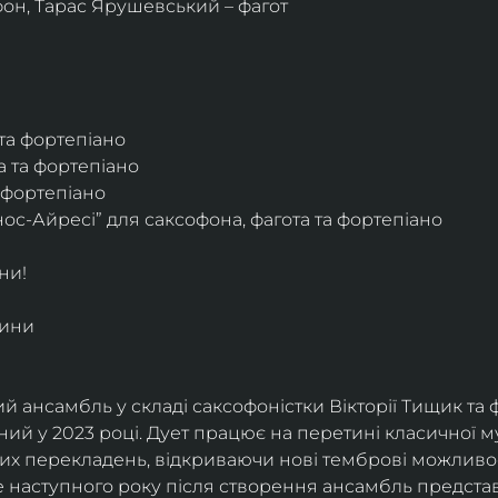
фон, Тарас Ярушевський – фагот
 та фортепіано
а та фортепіано
а фортепіано
ос-Айресі” для саксофона, фагота та фортепіано
ни!
дини
й ансамбль у складі саксофоністки Вікторії Тищик та 
ий у 2023 році. Дует працює на перетині класичної му
ких перекладень, відкриваючи нові темброві можливо
е наступного року після створення ансамбль представи