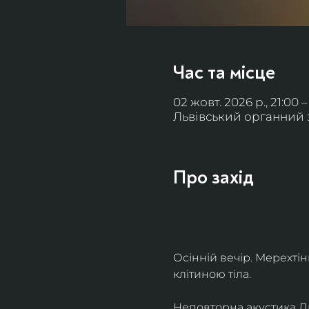
Час та місце
02 жовт. 2026 р., 21:00 –
Львівський органний за
Про захід
Осінній вечір. Мерехті
клітиною тіла. 
Неповторна акустика Льв