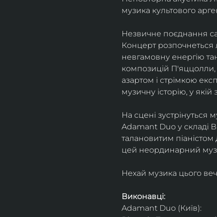
музика культового арг
Незвичне поєднання сак
Концерт розпочнеться л
невгамовну енергію танг
композицій П'яццолли, 
азартом і стрімкою експ
музичну історію, у якій 
На сцені зустрінуться м
Adamant Duo у складі Ві
талановитим піаністом
цей неординарний музи
Нехай музика цього веч
Виконавці: 
Adamant Duo (Київ): 