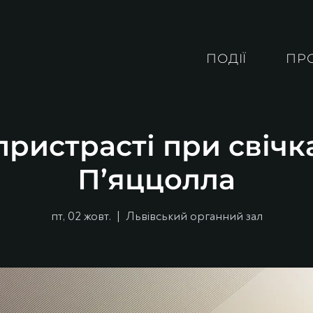
ПОДІЇ
ПР
ристрасті при свічк
П’яццолла
пт, 02 жовт.
  |  
Львівський органний зал