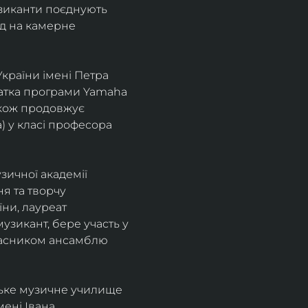
узиканти поєднують 
д на камерне 
країни імені Петра 
іатка програми Yamaha 
також продовжує 
 у класі професора 
зичної академії 
я та творчу 
ни, лауреат 
зикант, бере участь у 
учасником ансамблю 
ське музичне училище 
ені Івана 