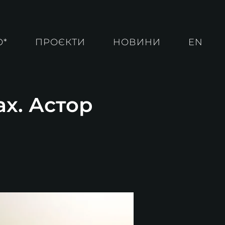
О*
ПРОЄКТИ
НОВИНИ
EN
ах. Астор