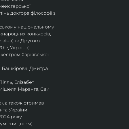
мейстерської 
інь доктора філософії з 
івському національному
іжнародних конкурсів,
раїна) та Другого
17, Україна).
кестром Харківської
а Башкірова, Дмитра
ілль, Елізабет 
 Мішеля Маранга, Єви 
), а також отримав
нта України. 
2024 року 
сумісництвом).