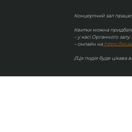
Концертний зал працює 
Квитки можна придбати
– у касі Органного залу 
– онлайн на
https://lviv
//Ця подія буде цікава в
UKRAINIAN LIVE
Наша команда з 2019 року реалізує загальнонаці
стратегію промоції української музики Ukrainian L
це: