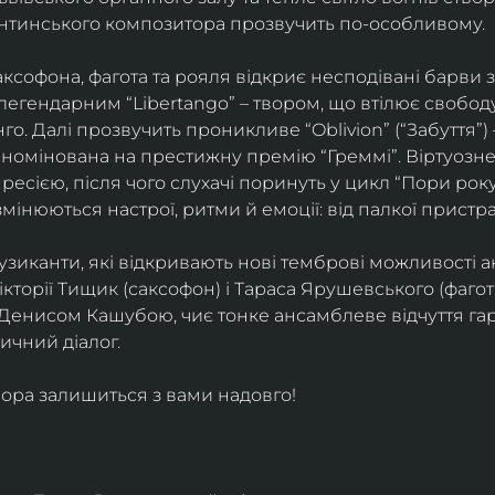
ентинського композитора прозвучить по-особливому. 
софона, фагота та рояля відкриє несподівані барви 
егендарним “Libertango” – твором, що втілює свободу,
о. Далі прозвучить проникливе “Oblivion” (“Забуття”) 
номінована на престижну премію “Греммі”. Віртуозне 
ресією, після чого слухачі поринуть у цикл “Пори року
змінюються настрої, ритми й емоції: від палкої пристрас
узиканти, які відкривають нові темброві можливості а
кторії Тищик (саксофон) і Тараса Ярушевського (фагот)
 Денисом Кашубою, чиє тонке ансамблеве відчуття га
чний діалог.
ора залишиться з вами надовго!