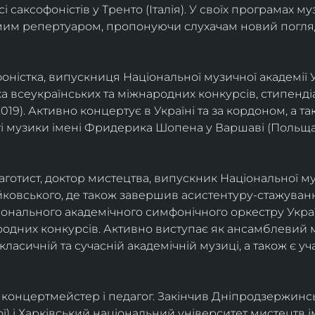
саксофоністів у Тренто (Італія). У своїх програмах м
омим репертуаром, пропонуючи слухачам новий погля
фоністка, випускниця Національної музичної академії У
а всеукраїнських та міжнародних конкурсів, стипенд
(2019). Активно концертує в Україні та за кордоном, а 
і музики імені Фридерика Шопена у Варшаві (Польща)
фаготист, доктор мистецтва, випускник Національної му
йковського, де також завершив асистентуру-стажуванн
ціонального академічного симфонічного оркестру Украї
родних конкурсів. Активно виступає як ансамблевий му
класичній та сучасній академічній музиці, а також є 
ст, концертмейстер і педагог. Закінчив Дніпродзержин
ої) і Харківський національний університет мистецтв ім