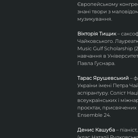
Європейському конгресі 
знані твори з маловід
музикування.
Вікторія Тищик
 – саксо
Чайковського. Лауреатк
Music Gulf Scholarship 
навчання в Університет
Павла Гуснара.
Тарас Ярушевський
 – 
України імені Петра Ча
аспірантуру. Соліст На
всеукраїнських і міжна
проєктах, присвячених 
Ensemble 24.
Денис Кашуба
 – піані
(клас Наталії Рудковськ