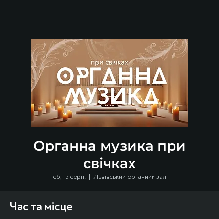
Органна музика при
свічках
сб, 15 серп.
  |  
Львівський органний зал
Час та місце