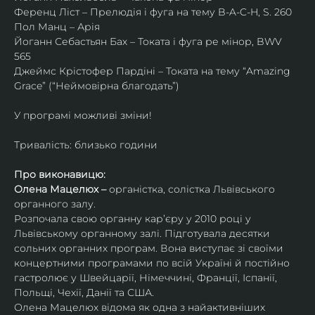
Ференц Ліст – Прелюдія і фуга на тему B-A-C-H, S. 260
Пол Манц – Арія
Йоганн Себастьян Бах – Токата і фуга ре мінор, BWV 
565
Джеймс Крістофер Пардіні – Токата на тему “Amazing 
Grace” (“Неймовірна благодать”)
У програмі можливі зміни!
Тривалість: близько години
Про виконавицю:
Олена Мацелюх – 
органістка, солістка Львівського 
органного залу.
Розпочала свою органну кар’єру у 2010 році у 
Львівському органному залі. Підготувала десятки 
сольних органних програм. Вона виступає зі своїми 
концертними програмами по всій Україні й постійно 
гастролює у Швейцарії, Німеччині, Франції, Іспанії, 
Польщі, Чехії, Данії та США.
Олена Мацелюх відома як одна з найактивніших 