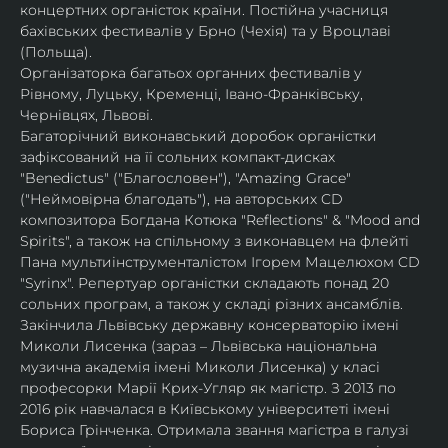
концертних органісток країни. Постійна учасниця 
бахівських фестивалів у Брно (Чехія) та у Вроцлаві 
(Польща).
Організаторка багатьох органних фестивалів у 
Рівному, Луцьку, Кременці, Івано-Франківську, 
Чернівцях, Львові.
Багаторічний виконавський доробок органістки 
зафіксований на її сольних компакт-дисках 
"Benedictus" ("Благословен"), "Amazing Grace" 
("Неймовірна благодать"), на авторських CD 
композитора Богдана Котюка "Reflections" & "Mood and 
Spirits", а також на спільному з виконавцем на флейті 
Пана мультиінструменталістом Ігорем Мацелюхом CD 
"Syrinx". Репертуар органістки складають понад 20 
сольних програм, а також у складі різних ансамблів.
Закінчила Львівську державну консерваторію імені 
Миколи Лисенка (зараз – Львівська національна 
музична академія імені Миколи Лисенка) у класі 
професорки Марії Крих-Угляр як магістр. З 2013 по 
2016 рік навчалася в Київському університеті імені 
Бориса Грінченка. Отримала звання магістра в галузі 