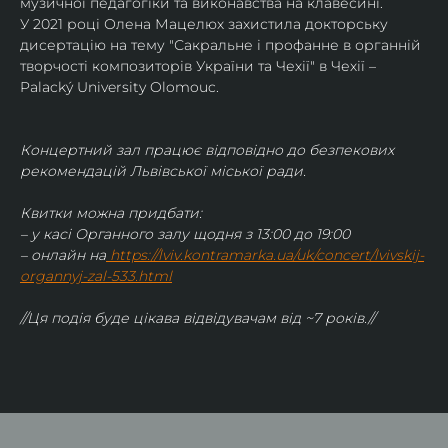
музичної педагогіки та виконавства на клавесині.
У 2021 році Олена Мацелюх захистила докторську 
дисертацію на тему "Сакральне і профанне в органній 
творчості композиторів України та Чехії" в Чехії – 
Palacký University Olomouc.
Концертний зал працює відповідно до безпекових 
рекомендацій Львівської міської ради.
Квитки можна придбати:
– у касі Органного залу щодня з 13:00 до 19:00
– онлайн на
https://lviv.kontramarka.ua/uk/concert/lvivskij-
organnyj-zal-533.html
//Ця подія буде цікава відвідувачам від ~7 років.//