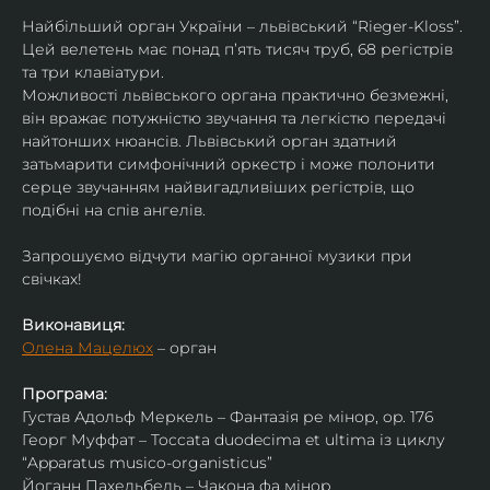
Найбільший орган України – львівський “Rieger-Kloss”. 
Цей велетень має понад пʼять тисяч труб, 68 регістрів 
та три клавіатури.
Можливості львівського органа практично безмежні, 
він вражає потужністю звучання та легкістю передачі 
найтонших нюансів. Львівський орган здатний 
затьмарити симфонічний оркестр і може полонити 
серце звучанням найвигадливіших регістрів, що 
подібні на спів ангелів.
Запрошуємо відчути магію органної музики при 
свічках!
Виконавиця:
Олена Мацелюх
 – орган
Програма:
Густав Адольф Меркель – Фантазія ре мінор, op. 176
Георг Муффат – Toccata duodecima et ultima із циклу 
“Apparatus musico-organisticus”
Йоганн Пахельбель – Чакона фа мінор