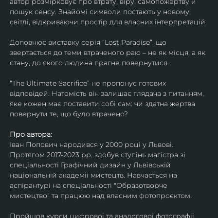
автор розмірковує про втрату, віру, самопожертву й 
пошук сенсу. Знайомі символи постають у новому 
світлі, відкриваючи простір для власних інтерпретацій.
Доповнює виставку серія “Lost Paradise”, що 
звертається до теми втраченого раю – не як місця, а як 
стану, до якого людина прагне повернутися.
“The Ultimate Sacrifice” не пропонує готових 
відповідей. Натомість він залишає глядача з питанням, 
яке кожен має поставити собі сам: чи здатна жертва 
повернути те, що було втрачено?
Про автора:
Іван Попович народився у 2000 році у Львові. 
Протягом 2017-2023 рр. здобув ступінь магістра зі 
спеціальності Графічний дизайн у Львівській 
національній академії мистецтв. Навчається на 
аспірантурі на спеціальності "Образотворче 
мистецтво" та працюю над власним фотопроєктом.
Пройшов курси цифрової та аналогової фотографії. 