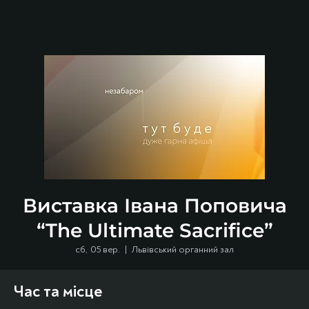
Виставка Івана Поповича
“The Ultimate Sacrifice”
сб, 05 вер.
  |  
Львівський органний зал
Час та місце