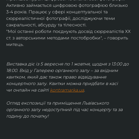
Активно займається цифровою фотографією близько 
3-4 років. Працює у сфері концептуальної та 
сюрреалістичної фотографії, досліджуючи теми 
сакральності, абсурду та тілесності.
"Мої останні роботи поєднують досвід сюрреалістів ХХ 
ст. з авторськими методами постобробки", – говорить 
митець.
Виставка діє із 5 вересня по 1 жовтня, щодня з 13:00 до 
18:00. Вхід у Галерею органного залу – за вхідним 
квитком, який дає також право відвідування 
концертного залу. Квитки можна придбати в касі 
чи онлайн на сайті 
kontramarka.ua
.
Огляд експозиції та приміщення Львівського 
органного залу недоступний під час концерту та за 
годину до початку!