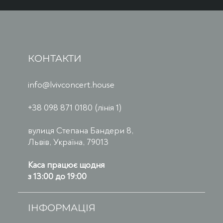
КОНТАКТИ
info@lvivconcert.house
+38 098 871 0180 (лінія 1)
вулиця Степана Бандери 8,
Львів, Україна, 79013
Каса працює щодня
з 13:00 до 19:00
ІНФОРМАЦІЯ