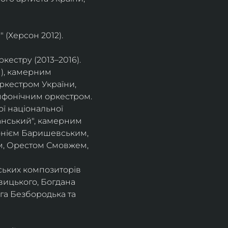
 (Херсон 2012).
естру (2013–2016).
), камерним 
ркестром України, 
фонічним оркестром. 
ї національної 
нський", камерним 
тонієм Баришевським, 
, Орестом Смовжем, 
ських композиторів 
вицького, Богдана 
га Безбородька та 