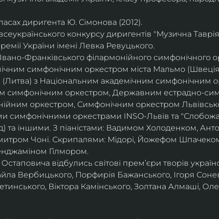
асах диригента Ю. Сімонова (2012).
всеукраїнського конкурсу диригентів "Музична Таврія"
ремії України імені Левка Ревуцького.
вано-Франківського філармонійного симфонічного орк
ічним симфонічним оркестром міста Мальмо (Швеція
с (Литва) з Національним академічним симфонічним о
м симфонічним оркестром, Державним естрадно-сим
нійним оркестром, Симфонічним оркестром Львівсько
ми симфонічними оркестрами INSO-Львів та "Слобожа
д) та іншими. З піаністами: Вадимом Холоденком, Ан
итром Чоні. Скрипалями: Мідорі, Йожефом Шпачеком
енджаміном Гілмором.
 Остаповича відбулись світові прем’єри творів україн
айла Вербицького, Порфирія Бажанського, Ігоря Соне
инського, Віктора Камінського, Золтана Алмаші, Оле