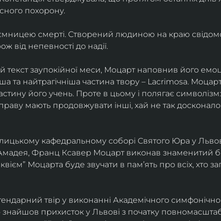
сного похорону.
аємницею смерті. Створений людиною на краю свідомост
ж від непевності до надії.
текст заупокійної меси, Моцарт наповнив його емоці
ша та найтрагічніша частина твору – Lacrimosa. Моцар
частину його учень. Проте в цьому і полягає символізм:
справу мають продовжувати інші, хай не так досконало
толицькому кафедральному соборі Святого Юра у Львові
Амадея, Франц Ксавер Моцарт виконав знаменитий бат
еквієм” Моцарта буде звучати в памʼять про всіх, хто з
ендарний твір у виконанні Академічного симфонічног
о знайшов прихисток у Львові з початку повномасшта