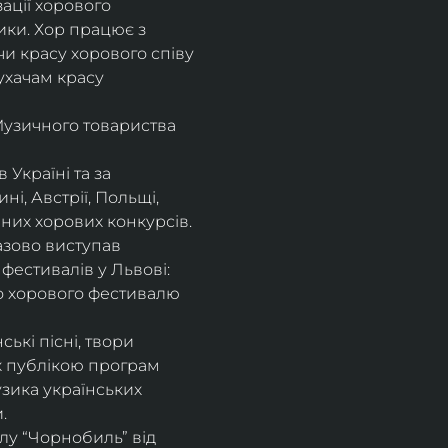
ції хорового 
ики. Хор працює з 
и красу хорового співу 
ухачам красу 
Музичного товариства 
Україні та за 
, Австрії, Польщі, 
енних хорових конкурсів.
азово виступав 
фестивалів у Львові: 
го хорового фестивалю 
ькі пісні, твори 
 публікою програм 
узика українських 
. 
лу “Чорнобиль” від 