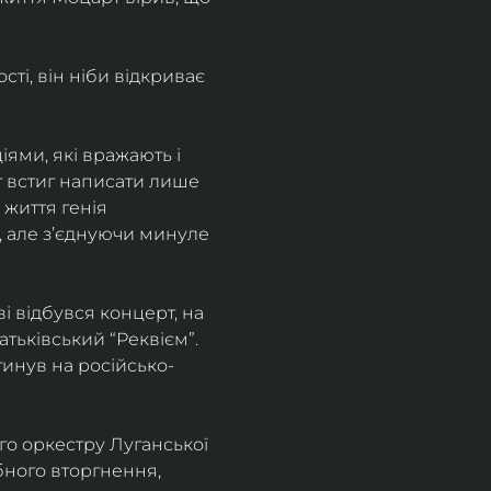
і, він ніби відкриває 
ями, які вражають і 
т встиг написати лише 
 життя генія 
, але зʼєднуючи минуле 
 відбувся концерт, на 
ьківський “Реквієм”.
агинув на російсько-
о оркестру Луганської 
бного вторгнення, 