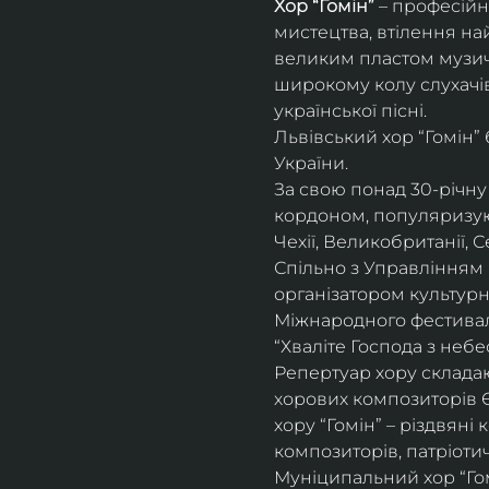
Хор “Гомін” 
– професійн
мистецтва, втілення на
великим пластом музичн
широкому колу слухачів
української пісні. 
Львівський хор “Гомін”
України. 
За свою понад 30-річну 
кордоном, популяризуюч
Чехії, Великобританії, С
Спільно з Управлінням 
організатором культурн
Міжнародного фестивалю
“Хваліте Господа з небес
Репертуар хору складают
хорових композиторів 
хору “Гомін” – різдвяні
композиторів, патріоти
Муніципальний хор “Гом