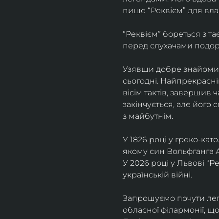
пише “Реквієм” для вла
“Реквієм” бореться з т
перед слухачами подоро
Узявши добре знайомий 
сьогодні. Найпрекрасні
вісім тактів, завершив 
закінчується, але його 
з майбутнім.
У 1826 році у греко-ка
якому син Вольфганга 
У 2026 році у Львові “Р
українській війні. 
Запрошуємо почути лег
обласної філармонії, щ