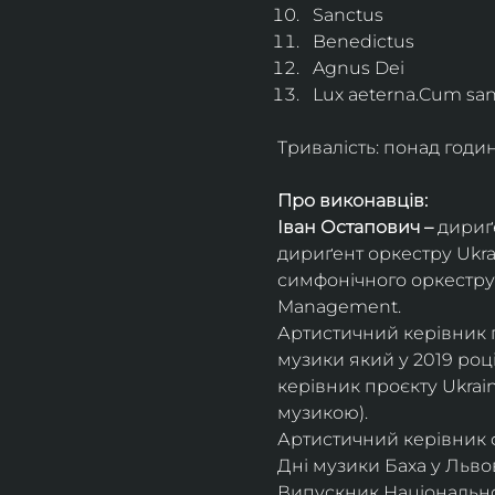
Sanctus
Benedictus
Agnus Dei
Lux aeterna.Cum sanc
Тривалість: понад годи
Про виконавців:
Іван Остапович – 
дириґе
дириґент оркестру Ukrai
симфонічного оркестру 
Management.
Артистичний керівник пр
музики який у 2019 роц
керівник проєкту Ukrai
музикою).
Артистичний керівник 
Дні музики Баха у Львові
Випускник Національної