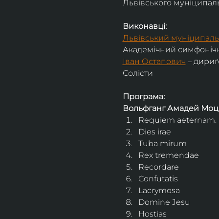
Львівського муніципальн
Виконавці:
Львівський муніципаль
Академічний симфонічн
Іван Остапович
 – дириґ
Солісти
Програма:
Вольфганг Амадей Моц
Requiem aeternam. 
Dies irae
Tuba mirum
Rex tremendae
Recordare
Confutatis
Lacrymosa
Domine Jesu
Hostias