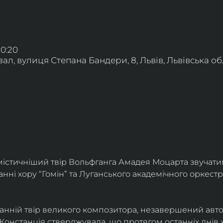
20:20
л, вулиця Степана Бандери, 8, Львів, Львівська обл
істичніший твір Вольфганга Амадея Моцарта звучати
анні хору “Гомін” та Луганського академічного оркестр
танній твір великого композитора, незавершений авт
Констанція стверджувала, що протягом останніх днів 