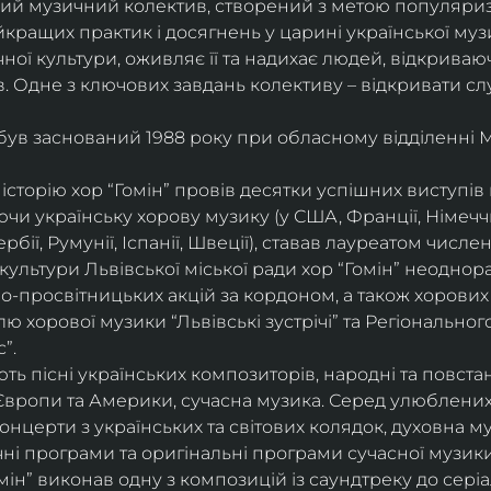
ий музичний колектив, створений з метою популяриза
йкращих практик і досягнень у царині української муз
ої культури, оживляє її та надихає людей, відкриваюч
. Одне з ключових завдань колективу – відкривати сл
 був заснований 1988 року при обласному відділенні 
історію хор “Гомін” провів десятки успішних виступів в 
и українську хорову музику (у США, Франції, Німеччині
ербії, Румунії, Іспанії, Швеції), ставав лауреатом числ
культури Львівської міської ради хор “Гомін” неоднор
о-просвітницьких акцій за кордоном, а також хорових 
 хорової музики “Львівські зустрічі” та Регіонально
”.
ь пісні українських композиторів, народні та повстанс
Європи та Америки, сучасна музика. Серед улюблених
 концерти з українських та світових колядок, духовна м
чні програми та оригінальні програми сучасної музики
ін” виконав одну з композицій із саундтреку до серіа