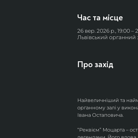
Час та місце
26 вер. 2026 р., 19:00 – 
Львівський органний за
Про захід
Найвеличніший та найм
органному залі у викон
Івана Остаповича.
“Реквієм” Моцарта – ос
легендами. Його вдова 