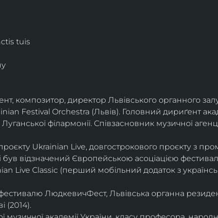
tis tuis
ну
нт, композитор, директор Львівського органного залу
nian Festival Orchestra (Львів). Головний дириґент ака
Луганської філармонії. Співзасновник музичної агенці
оєкту Ukrainian Live, довгострокового проєкту з пром
і був відзначений Європейською асоціацією фестивал
nian Live Classic (перший мобільний додаток з україн
фестивалю ЛюдкевичФест, Львівська органна резиденц
 (2014).
 музичної академії України, класу професора, народно