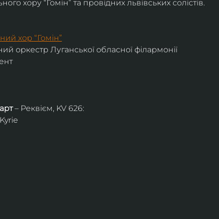
ого хору “Гомін” та провідних львівських солістів.
ний хор “Гомін”
ий оркестр Луганської обласної філармонії
ент
арт
 – Реквієм, KV 626:
Kyrie