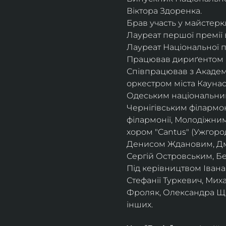
Віктора Здоренка.
Брав участь у майстеркл
Лауреат першої премії 
Лауреат Національної п
Працював дириґентом І
Співпрацював з Академ
оркестром міста Кауна
Одеським національни
Чернігівським філармо
філармонії, Молодіжни
хором "Cantus" (Ужгоро
Денисом Ждановим, Дм
Сергій Островським, Б
Під керівництвом Івана
Стефанії Туркевич, Мих
Фроляк, Олександра Щет
інших.