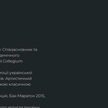
. Співзасновник та 
демічного 
ї Collegium 
оції української 
ів. Артистичний 
ською класичною 
ія, Бах-Маратон 2015, 
го артиста України, 