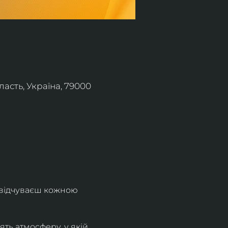
асть, Україна, 79000
 відчуваєш кожною 
ть атмосферу, у якій 