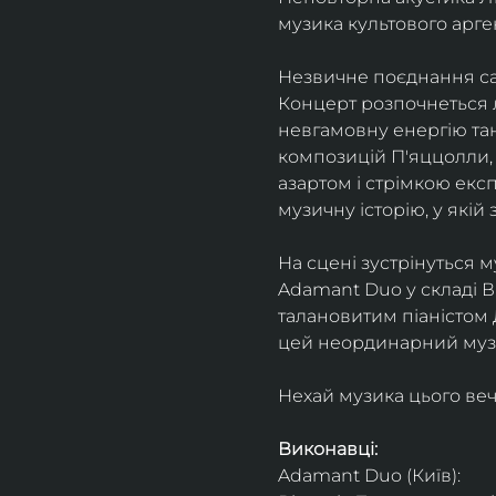
музика культового арг
Незвичне поєднання сак
Концерт розпочнеться л
невгамовну енергію танг
композицій П'яццолли, 
азартом і стрімкою експ
музичну історію, у якій 
На сцені зустрінуться м
Adamant Duo у складі Ві
талановитим піаністом
цей неординарний музи
Нехай музика цього веч
Виконавці: 
Adamant Duo (Київ): 