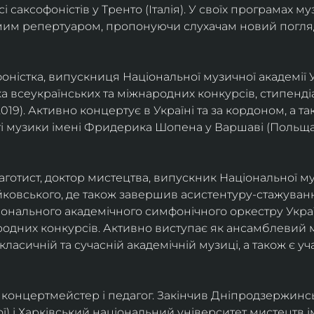
саксофоністів у Тренто (Італія). У своїх програмах м
омим репертуаром, пропонуючи слухачам новий погля
фоністка, випускниця Національної музичної академії У
а всеукраїнських та міжнародних конкурсів, стипенд
(2019). Активно концертує в Україні та за кордоном, а 
і музики імені Фридерика Шопена у Варшаві (Польща)
фаготист, доктор мистецтва, випускник Національної му
йковського, де також завершив асистентуру-стажуванн
ціонального академічного симфонічного оркестру Украї
родних конкурсів. Активно виступає як ансамблевий му
класичній та сучасній академічній музиці, а також є 
ст, концертмейстер і педагог. Закінчив Дніпродзержин
ої) і Харківський національний університет мистецтв ім