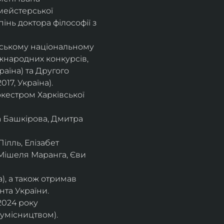
мейстерської 
інь доктора філософії з 
івському національному
іжнародних конкурсів,
раїна) та Другого
17, Україна).
кестром Харківської
а Башкірова, Дмитра
ілль, Елізабет 
 Мішеля Маранга, Єви 
), а також отримав
нта України. 
2024 року 
сумісництвом).