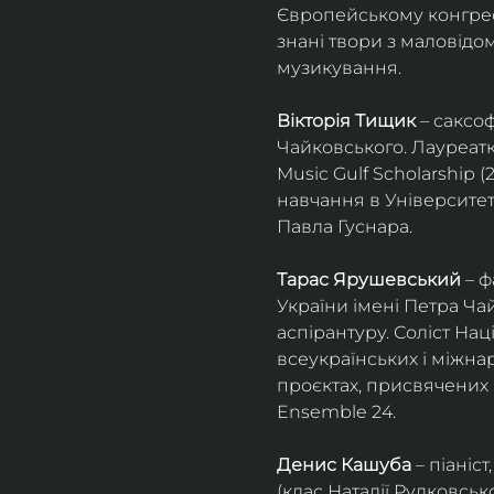
Європейському конгресі 
знані твори з маловід
музикування.
Вікторія Тищик
 – саксо
Чайковського. Лауреатк
Music Gulf Scholarship 
навчання в Університет
Павла Гуснара.
Тарас Ярушевський
 – 
України імені Петра Ча
аспірантуру. Соліст На
всеукраїнських і міжна
проєктах, присвячених 
Ensemble 24.
Денис Кашуба
 – піані
(клас Наталії Рудковськ