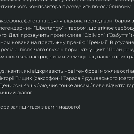
ентинського композитора прозвучить по-особливому. 
софона, фагота та рояля відкриє несподівані барви 
егендарним “Libertango” – твором, що втілює свободу,
о. Далі прозвучить проникливе “Oblivion” (“Забуття”) 
номінована на престижну премію “Греммі”. Віртуозне 
ресією, після чого слухачі поринуть у цикл “Пори року
змінюються настрої, ритми й емоції: від палкої пристрас
узиканти, які відкривають нові темброві можливості а
кторії Тищик (саксофон) і Тараса Ярушевського (фагот)
 Денисом Кашубою, чиє тонке ансамблеве відчуття га
чний діалог.
ора залишиться з вами надовго!