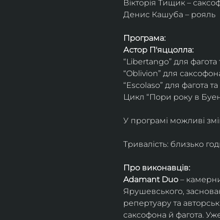
Вікторія Тищик – саксо
Денис Кашуба – рояль
Програма:
Астор П'яццолла:
“Libertango” для фагота
“Oblivion” для саксофон
“Escolaso” для фагота т
Цикл “Пори року в Буен
У програмі можливі змі
Тривалість: близько го
Про виконавців:
Adamant Duo
 – камерни
Ярушевського, заснован
репертуару та авторсь
саксофона й фагота. Уж