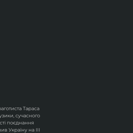
фаготиста Тараса 
зики, сучасного 
сті поєднання 
в Україну на ІІІ 