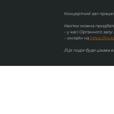
Концертний зал працює 
Квитки можна придбати
– у касі Органного залу 
– онлайн на
https://lviv
//Ця подія буде цікава в
UKRAINIAN LIVE
Наша команда з 2019 року реалізує загальнонаці
стратегію промоції української музики Ukrainian L
це: