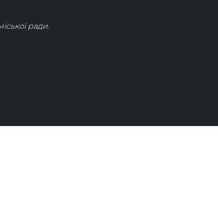
іської ради.
КОНТАКТИ
info@lvivconcert.house
+38 098 871 0180 (лінія 1)