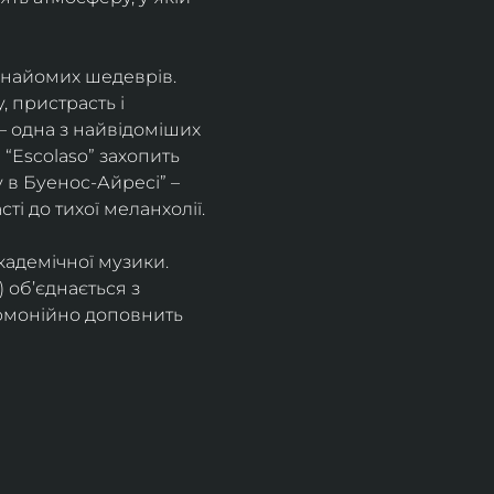
знайомих шедеврів. 
 пристрасть і 
– одна з найвідоміших 
“Escolaso” захопить 
 в Буенос-Айресі” – 
ті до тихої меланхолії. 
кадемічної музики. 
 об’єднається з 
рмонійно доповнить 