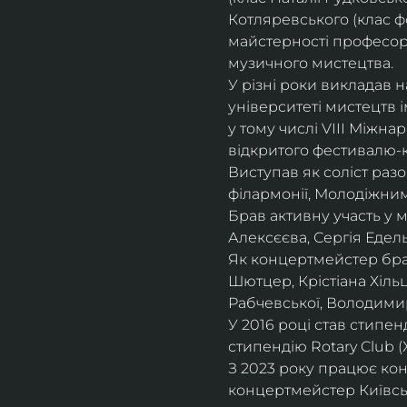
Котляревського (клас ф
майстерності професорки
музичного мистецтва.
У різні роки викладав 
університеті мистецтв 
у тому числі VIII Міжна
відкритого фестивалю-ко
Виступав як соліст раз
філармонії, Молодіжни
Брав активну участь у
Алексєєва, Сергія Едель
Як концертмейстер брав
Шютцер, Крістіана Хіль
Рабчевської, Володими
У 2016 році став стипен
стипендію Rotary Club (
З 2023 року працює кон
концертмейстер Київськ