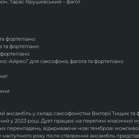
фон, Тарас Ярушевський – фагот
 та фортепіано
а та фортепіано
а фортепіано
ос-Айресі” для саксофона, фагота та фортепіано
ни!
дини
й ансамбль у складі саксофоністки Вікторії Тищик та 
ий у 2023 році. Дует працює на перетині класичної му
ких перекладень, відкриваючи нові темброві можливо
е наступного року після створення ансамбль представи