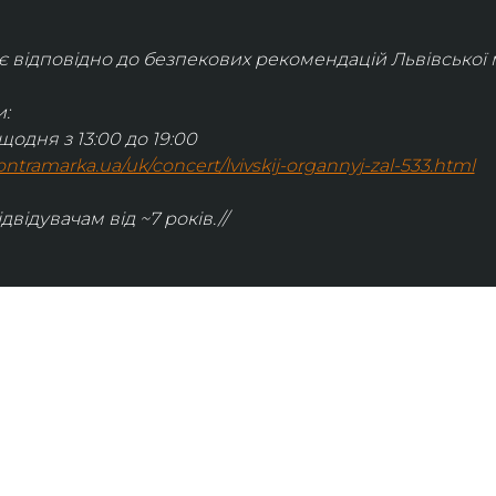
відповідно до безпекових рекомендацій Львівської м
:
щодня з 13:00 до 19:00
.kontramarka.ua/uk/concert/lvivskij-organnyj-zal-533.html
ідвідувачам від ~7 років.//
ІНФОРМАЦІЯ
ональну
команда
ive. Сьогодні
правила відвідування
як влаштовано орган