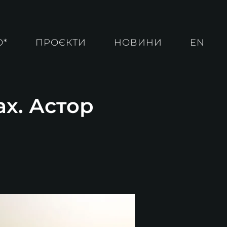
О*
ПРОЄКТИ
НОВИНИ
EN
ах. Астор