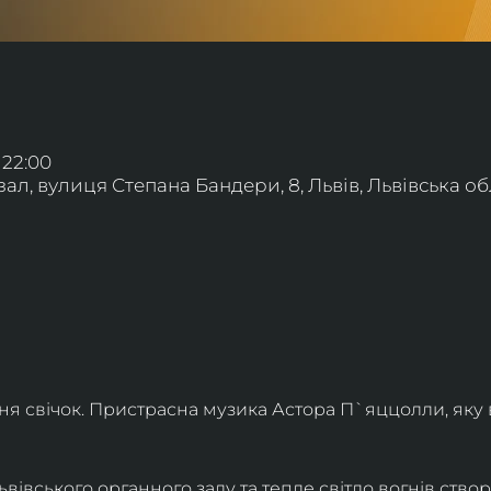
 22:00
л, вулиця Степана Бандери, 8, Львів, Львівська обл
ння свічок. Пристрасна музика Астора П`яццолли, яку
івського органного залу та тепле світло вогнів створя