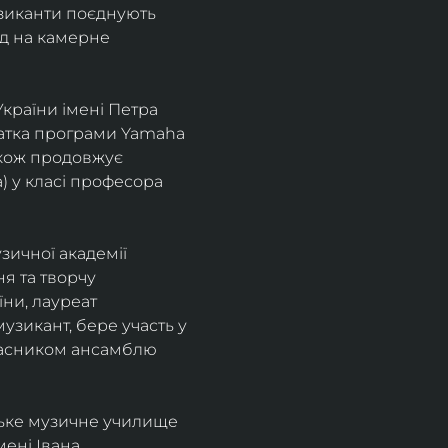
узиканти поєднують 
д на камерне 
країни імені Петра 
іатка програми Yamaha 
також продовжує 
 у класі професора 
зичної академії 
я та творчу 
ни, лауреат 
зикант, бере участь у 
учасником ансамблю 
ське музичне училище 
ені Івана 