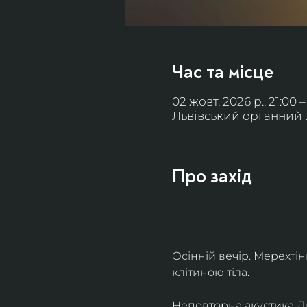
Час та місце
02 жовт. 2026 р., 21:00 –
Львівський органний за
Про захід
Осінній вечір. Мерехті
клітиною тіла. 
Неповторна акустика Льв