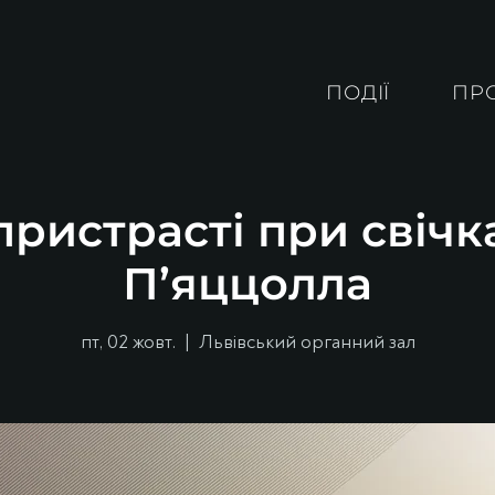
ПОДІЇ
ПР
ристрасті при свічк
П’яццолла
пт, 02 жовт.
  |  
Львівський органний зал