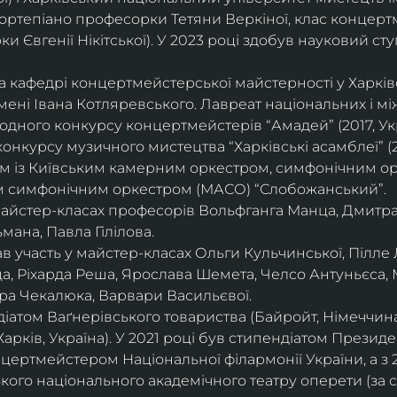
ортепіано професорки Тетяни Веркіної, клас концерт
 Євгенії Нікітської). У 2023 році здобув науковий ступ
на кафедрі концертмейстерської майстерності у Харк
імені Івана Котляревського. Лавреат національних і м
родного конкурсу концертмейстерів “Амадей” (2017, Ук
нкурсу музичного мистецтва “Харківські асамблеї” (20
ом із Київським камерним оркестром, симфонічним ор
м симфонічним оркестром (МАСО) “Слобожанський”.
 майстер-класах професорів Вольфганга Манца, Дмитр
мана, Павла Гілілова.
 участь у майстер-класах Ольги Кульчинської, Пілле Л
ца, Ріхарда Реша, Ярослава Шемета, Челсо Антуньєса,
ра Чекалюка, Варвари Васильєвої.
діатом Ваґнерівського товариства (Байройт, Німеччина
Харків, Україна). У 2021 році був стипендіатом Президе
цертмейстером Національної філармонії України, а з 
ого національного академічного театру оперети (за 