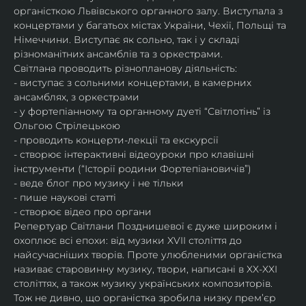
органісткою Львівського органного залу. Виступала з 
концертами у багатьох містах України, Чехії, Польщі та 
Німеччини. Виступає як сольно, так і у складі 
різноманітних ансамблів та з оркестрами.​
Світлана проводить різнопланову діяльність:
- виступає з сольними концертами, в камерних 
ансамблях, з оркестрами
- у фортепіанному та органному дуеті “Світлотінь” із 
Ольгою Стрілецькою
- проводить концерти-лекції та екскурсії
- створює інтерактивні відеоуроки про клавішні 
інструменти (“Історії родини Фортепіановичів”) 
- веде блог про музику і не тільки
- пише наукові статті
- створює відео про органи
Репертуар Світлани Позднишевої є дуже широким і 
охоплює всі епохи: від музики XVII століття до 
найсучасніших творів. Проте улюбленими органістка 
називає старовинну музику, твори, написані в XX-XXI 
століттях, а також музику українських композиторів. 
Тож не дивно, що органістка зробила низку прем’єр 