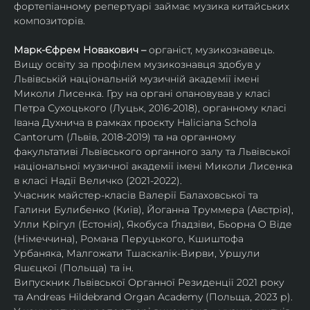
фортепіанному репертуарі займає музика китайських 
композиторів.
Марк-Єфрем Новакович – 
органіст, музикознавець. 
Вищу освіту за профілем музикознавця здобув у 
Львівській національній музичній академії імені 
Миколи Лисенка. Гру на органі опановував у класі 
Петра Сухоцького (Луцьк, 2016-2018), органному класі 
Івана Духнича в рамках проєкту Haliciana Schola 
Cantorum (Львів, 2018-2019) та на органному 
факультативі Львівського органного залу та Львівської 
національної музичної академії імені Миколи Лисенка 
в класі Надії Величко (2021-2022).
Учасник майстер-класів Валерії Балаховської та 
Галини Булибенко (Київ), Йоганна Труммера (Австрія), 
Улли Крігул (Естонія), Якобуса Ґладзіви, Бьорна О Віде 
(Німеччина), Романа Перуцького, Кшиштофа 
Урбаняка, Малгожати Тшаскалік-Вирви, Уршули 
Яшєцкої (Польща) та ін.
Випускник Львівської Органної Резиденції 2021 року 
та Andreas Hildebrand Organ Academy (Польща, 2023 р). 