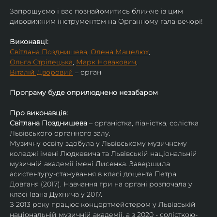
​Запрошуємо і вас познайомитись ближче із цим 
дивовижним інструментом на Органному ґала-вечорі!
Виконавці:
Світлана Позднишева
, 
Олена Мацелюх
,
Ольга Стрілецька
, 
Марк Новакович
,
Віталій Дворовий
 – орган
Програму буде оприлюднено незабаром
Про виконавців:
Світлана Позднишева
 – органістка, піаністка, солістка 
Львівського органного залу.
Музичну освіту здобула у Львівському музичному 
коледжі імені Людкевича та Львівській національній 
музичній академії імені Лисенка. Завершила 
асистентуру-стажування в класі доцента Петра 
Довганя (2017). Навчання гри на органі розпочала у 
класі Івана Духнича у 2017.
З 2013 року працює концертмейстером у Львівській 
національній музичній академії, а з 2020 - солісткою-