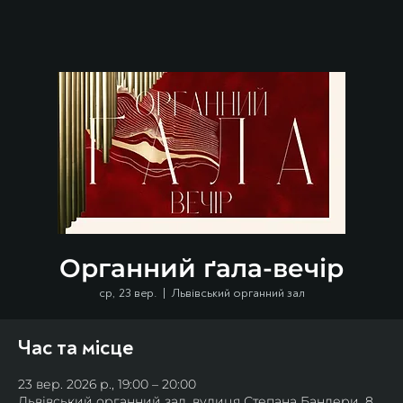
Органний ґала-вечір
ср, 23 вер.
  |  
Львівський органний зал
Час та місце
23 вер. 2026 р., 19:00 – 20:00
Львівський органний зал, вулиця Степана Бандери, 8,