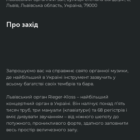
Львів, Львівська область, Україна, 79000
Про захід
Запрошуємо вас на справжнє свято органної музики, 
де найбільший в Україні інструмент зазвучить у 
всьому багатстві своїх тембрів та барв.
​Львівський орган Rieger-Kloss – найбільший 
концертний орган в Україні. Він налічує понад пʼять 
тисяч труб, три мануали (клавіатури) та 68 регістрів і 
вміє дивувати звучанням – від ніжного шепоту до 
потужного, проникливого форте, здатного заповнити 
весь простір величезного залу.