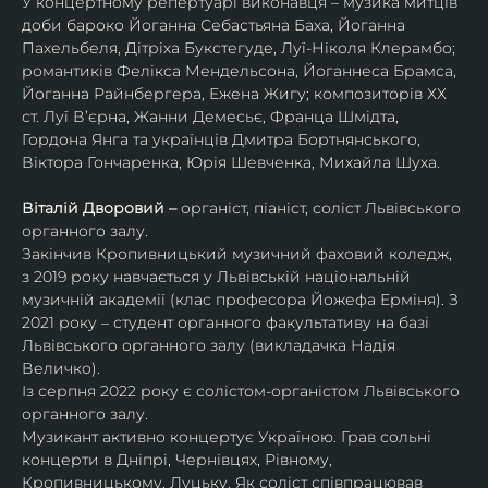
У концертному репертуарі виконавця – музика митців 
доби бароко Йоганна Себастьяна Баха, Йоганна 
Пахельбеля, Дітріха Букстегуде, Луї-Ніколя Клерамбо; 
романтиків Фелікса Мендельсона, Йоганнеса Брамса, 
Йоганна Райнбергера, Ежена Жигу; композиторів ХХ 
ст. Луї В’єрна, Жанни Демесьє, Франца Шмідта, 
Гордона Янга та українців Дмитра Бортнянського, 
Віктора Гончаренка, Юрія Шевченка, Михайла Шуха.
Віталій Дворовий – 
органіст, піаніст, соліст Львівського 
органного залу.
Закінчив Кропивницький музичний фаховий коледж, 
з 2019 року навчається у Львівській національній 
музичній академії (клас професора Йожефа Ерміня). З 
2021 року – студент органного факультативу на базі 
Львівського органного залу (викладачка Надія 
Величко).
Із серпня 2022 року є солістом-органістом Львівського 
органного залу.
Музикант активно концертує Україною. Грав сольні 
концерти в Дніпрі, Чернівцях, Рівному, 
Кропивницькому, Луцьку. Як соліст співпрацював 