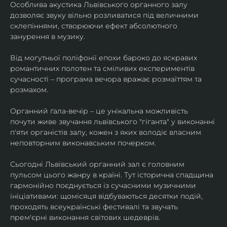
Особлива акустика Львівського органного залу 
дозволяє звуку вільно розливатися під величними 
склепіннями, створюючи ефект абсолютного 
занурення в музику.
​Від могутньої поліфонії епохи бароко до яскравих 
романтичних полотен та сміливих експериментів 
сучасності – програма вечора вражає розмаїттям та 
розмахом.
​Органний ґала-вечір – це унікальна можливість 
почути живе звучання львівського "гіганта" у виконанні 
п'яти органістів залу, кожен з яких володіє власним 
неповторним виконавським почерком.
​Сьогодні Львівський органний зал є головним 
пульсом цього жанру в країні. Тут історична спадщина 
гармонійно поєднується із сучасними музичними 
ініціативами: щомісяця відбуваються десятки подій, 
проходять всеукраїнські фестивалі та звучать 
прем'єрні виконання світових шедеврів.