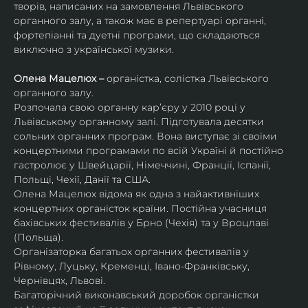
творів, написаних на замовлення Львівського 
органного залу, а також має в репертуарі органні, 
фортепіанні та дуетні програми, що складаються 
виключно з української музики. 
Олена Мацелюх – 
органістка, солістка Львівського 
органного залу.
Розпочала свою органну кар’єру у 2010 році у 
Львівському органному залі. Підготувала десятки 
сольних органних програм. Вона виступає зі своїми 
концертними програмами по всій Україні й постійно 
гастролює у Швейцарії, Німеччині, Франції, Іспанії, 
Польщі, Чехії, Данії та США.
Олена Мацелюх відома як одна з найактивніших 
концертних органісток країни. Постійна учасниця 
бахівських фестивалів у Брно (Чехія) та у Вроцлаві 
(Польща).
Організаторка багатьох органних фестивалів у 
Рівному, Луцьку, Кременці, Івано-Франківську, 
Чернівцях, Львові.
Багаторічний виконавський доробок органістки 