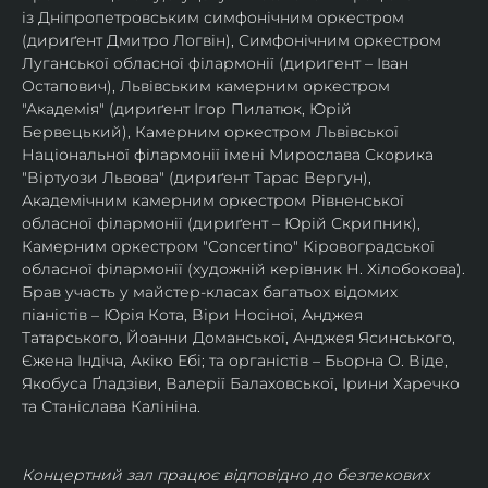
із Дніпропетровським симфонічним оркестром 
(дириґент Дмитро Логвін), Симфонічним оркестром 
Луганської обласної філармонії (диригент – Іван 
Остапович), Львівським камерним оркестром 
"Академія" (дириґент Ігор Пилатюк, Юрій 
Бервецький), Камерним оркестром Львівської 
Національної філармонії імені Мирослава Скорика 
"Віртуози Львова" (дириґент Тарас Вергун), 
Академічним камерним оркестром Рівненської 
обласної філармонії (дириґент – Юрій Скрипник), 
Камерним оркестром "Concertino" Кіровоградської 
обласної філармонії (художній керівник Н. Хілобокова).
Брав участь у майстер-класах багатьох відомих 
піаністів – Юрія Кота, Віри Носіної, Анджея 
Татарського, Йоанни Доманської, Анджея Ясинського, 
Єжена Індіча, Акіко Ебі; та органістів – Бьорна О. Віде, 
Якобуса Ґладзіви, Валерії Балаховської, Ірини Харечко 
та Станіслава Калініна.
Концертний зал працює відповідно до безпекових 