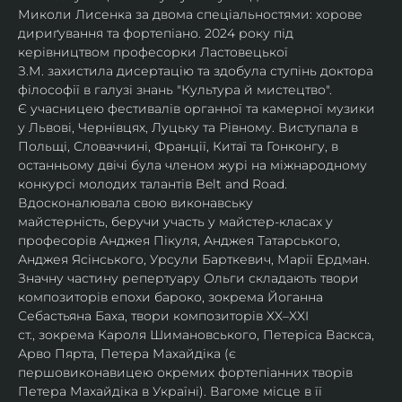
Миколи Лисенка за двома спеціальностями: хорове 
дириґування та фортепіано. 2024 року під 
керівництвом професорки Ластовецької 
З.М. захистила дисертацію та здобула ступінь доктора 
філософії в галузі знань "Культура й мистецтво".
Є учасницею фестивалів органної та камерної музики 
у Львові, Чернівцях, Луцьку та Рівному. Виступала в 
Польщі, Словаччині, Франції, Китаї та Гонконгу, в 
останньому двічі була членом журі на міжнародному 
конкурсі молодих талантів Belt and Road.
Вдосконалювала свою виконавську 
майстерність, беручи участь у майстер-класах у 
професорів Анджея Пікуля, Анджея Татарського, 
Анджея Ясінського, Урсули Барткевич, Марії Ердман.
Значну частину репертуару Ольги складають твори 
композиторів епохи бароко, зокрема Йоганна 
Себастьяна Баха, твори композиторів XX–XXI 
ст., зокрема Кароля Шимановського, Петеріса Васкса, 
Арво Пярта, Петера Махайдіка (є 
першовиконавицею окремих фортепіанних творів 
Петера Махайдіка в Україні). Вагоме місце в її 