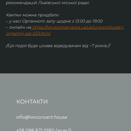
рекомендацій Львівської міської ради.
Квитки можна придбати:
– у касі Органного залу щодня з 13:00 до 19:00
– онлайн на
https://lviv.kontramarka.ua/uk/concert/lvivskij-
organnyj-zal-533.html
//Ця подія буде цікава відвідувачам від ~7 років.//
КОНТАКТИ
info@lvivconcert.house
+38 098 871 0180 (лінія 1)