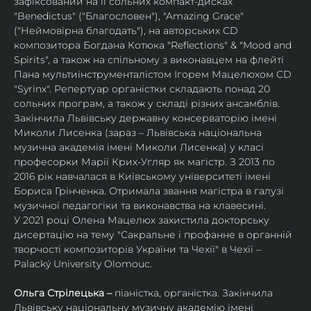
зафіксований на її сольних компакт-дисках 
"Benedictus" ("Благословен"), "Amazing Grace" 
("Неймовірна благодать"), на авторських CD 
композитора Богдана Котюка "Reflections" & "Mood and 
Spirits", а також на спільному з виконавцем на флейті 
Пана мультиінструменталістом Ігорем Мацелюхом CD 
"Syrinx". Репертуар органістки складають понад 20 
сольних програм, а також у складі різних ансамблів.
Закінчила Львівську державну консерваторію імені 
Миколи Лисенка (зараз – Львівська національна 
музична академія імені Миколи Лисенка) у класі 
професорки Марії Крих-Угляр як магістр. З 2013 по 
2016 рік навчалася в Київському університеті імені 
Бориса Грінченка. Отримала звання магістра в галузі 
музичної педагогіки та виконавства на клавесині.
У 2021 році Олена Мацелюх захистила докторську 
дисертацію на тему "Сакральне і профанне в органній 
творчості композиторів України та Чехії" в Чехії – 
Palacký University Olomouc.
Ольга Стрілецька – 
піаністка, органістка. Закінчила 
Львівську національну музичну академію імені 