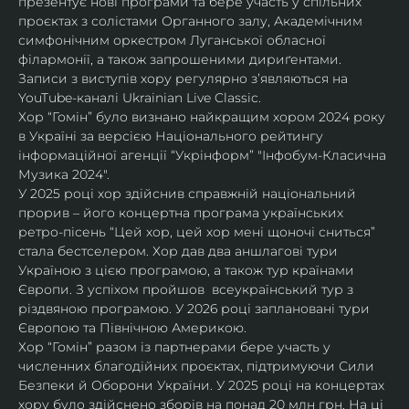
презентує нові програми та бере участь у спільних 
проєктах з солістами Органного залу, Академічним 
симфонічним оркестром Луганської обласної 
філармонії, а також запрошеними дириґентами. 
Записи з виступів хору регулярно зʼявляються на 
YouTube-каналі Ukrainian Live Classic.
Хор “Гомін” було визнано найкращим хором 2024 року 
в Україні за версією Національного рейтингу 
інформаційної агенції “Укрінформ” "Інфобум-Класична 
Музика 2024".
У 2025 році хор здійснив справжній національний 
прорив – його концертна програма українських 
ретро-пісень “Цей хор, цей хор мені щоночі сниться” 
стала бестселером. Хор дав два аншлагові тури 
Україною з цією програмою, а також тур країнами 
Європи. З успіхом пройшов  всеукраїнський тур з 
різдвяною програмою. У 2026 році заплановані тури 
Європою та Північною Америкою.
Хор “Гомін” разом із партнерами бере участь у 
численних благодійних проєктах, підтримуючи Сили 
Безпеки й Оборони України. У 2025 році на концертах 
хору було здійснено зборів на понад 20 млн грн. На ці 