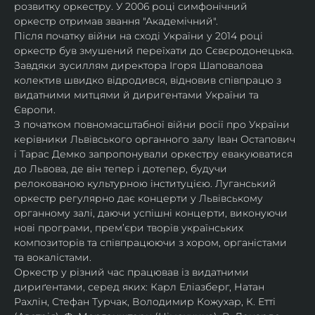
розвитку оркестру. У 2006 році симфонічний 
оркестр отримав звання "Академічний".
Після початку війни на сході України у 2014 році 
оркестр був змушений переїхати до Сєвєродонецька. 
Завдяки зусиллям директора Ігоря Шаповалова 
колектив швидко відродився, відновив співпрацю з 
видатними митцями й диригентами України та 
Європи.
З початком повномасштабної війни росії про України 
керівники Львівського органного залу Іван Остапович 
і Тарас Демко запропонували оркестру евакуюватися 
до Львова, де він тепер і дотепер, будучи 
релокованою культурною інституцією. Луганський 
оркестр регулярно дає концерти у Львівському 
органному залі, даючи успішні концерти, виконуючи 
нові програми, прем’єри творів українських 
композиторів та співпрацюючи з хором, органістами 
та вокалістами.
Оркестр у різний час працював із видатними 
дириґентами, серед яких: Карл Еліазберг, Натан 
Рахлін, Стефан Турчак, Володимир Кожухар, К. Етті 