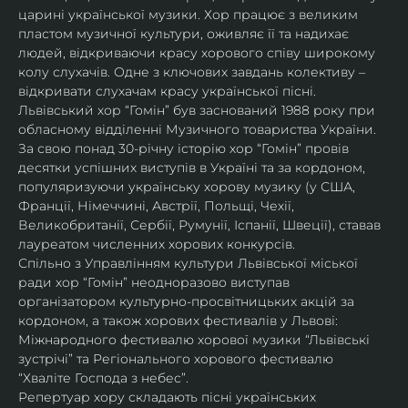
царині української музики. Хор працює з великим 
пластом музичної культури, оживляє її та надихає 
людей, відкриваючи красу хорового співу широкому 
колу слухачів. Одне з ключових завдань колективу – 
відкривати слухачам красу української пісні. 
Львівський хор “Гомін” був заснований 1988 року при 
обласному відділенні Музичного товариства України. 
За свою понад 30-річну історію хор “Гомін” провів 
десятки успішних виступів в Україні та за кордоном, 
популяризуючи українську хорову музику (у США, 
Франції, Німеччині, Австрії, Польщі, Чехії, 
Великобританії, Сербії, Румунії, Іспанії, Швеції), ставав 
лауреатом численних хорових конкурсів.
Спільно з Управлінням культури Львівської міської 
ради хор “Гомін” неодноразово виступав 
організатором культурно-просвітницьких акцій за 
кордоном, а також хорових фестивалів у Львові: 
Міжнародного фестивалю хорової музики “Львівські 
зустрічі” та Регіонального хорового фестивалю 
“Хваліте Господа з небес”.
Репертуар хору складають пісні українських 