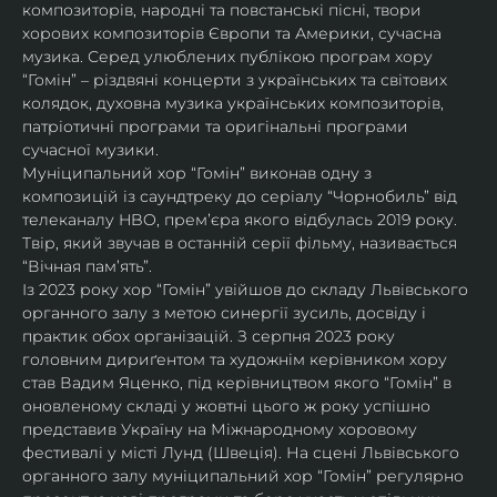
композиторів, народні та повстанські пісні, твори 
хорових композиторів Європи та Америки, сучасна 
музика. Серед улюблених публікою програм хору 
“Гомін” – різдвяні концерти з українських та світових 
колядок, духовна музика українських композиторів, 
патріотичні програми та оригінальні програми 
сучасної музики. 
Муніципальний хор “Гомін” виконав одну з 
композицій із саундтреку до серіалу “Чорнобиль” від 
телеканалу HBO, премʼєра якого відбулась 2019 року. 
Твір, який звучав в останній серії фільму, називається 
“Вічная пам’ять”.
Із 2023 року хор “Гомін” увійшов до складу Львівського 
органного залу з метою синергії зусиль, досвіду і 
практик обох організацій. З серпня 2023 року 
головним дириґентом та художнім керівником хору 
став Вадим Яценко, під керівництвом якого “Гомін” в 
оновленому складі у жовтні цього ж року успішно 
представив Україну на Міжнародному хоровому 
фестивалі у місті Лунд (Швеція). На сцені Львівського 
органного залу муніципальний хор “Гомін” регулярно 