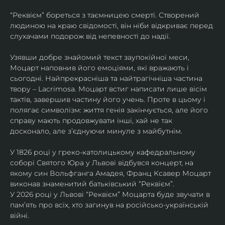
“Реквієм” бореться з таємницею смерті. Створений 
людиною на краю свідомості, він ніби відкриває перед 
слухачами подорож від непевності до надії.
Узявши добре знайомий текст заупокійної меси, 
Моцарт наповнив його емоціями, які вражають і 
сьогодні. Найпрекрасніша та найтрагічніша частина 
твору – Lacrimosa. Моцарт встиг написати лише вісім 
тактів, завершив частину його учень. Проте в цьому і 
полягає символізм: життя генія закінчується, але його 
справу мають продовжувати інші, хай не так 
досконало, але зʼєднуючи минуле з майбутнім.
У 1826 році у греко-католицькому кафедральному 
соборі Святого Юра у Львові відбувся концерт, на 
якому син Вольфганга Амадея, Франц Ксавер Моцарт 
виконав знаменитий батьківський “Реквієм”.
У 2026 році у Львові “Реквієм” Моцарта буде звучати в 
памʼять про всіх, хто загинув на російсько-українській 
війні. 