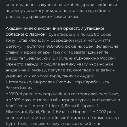
кошти вдалося закупити автомобілі, дрони, здійснити 
адре​​сну допомогу тим, хто ​​по​​страждав від війни з 
росією та українським захисникам. 
Академічний симфонічний оркестр Луганської 
обласної філармонії
 був створений понад 80 років 
тому і став ключовим осередком музичного життя 
регіону. Протягом 1960–80-х років на сцені філармонії 
ставили відомі опери, такі як "Травіата" Джузеппе 
Верді та "Севільський цирульник"Джоаккіно Россіні. 
Оркестр завжди приділяв велику увагу українській 
академічній музиці, популяризуючи твори видатних 
українських композиторів, таких як Андрій 
Штогаренко, Мирослав Скорик, Ігор Карабиць та 
багато інших.
У 1990-ті роки оркестр успішно гастролював Україною, 
а з 1999 року розпочав міжнародні турне, виступаючи в 
Італії, Іспанії, Австрії, Швеції, Бельгії, Франції, 
Німеччині, Данії, Японії, Китаї та Норвегії. У 2002 році 
колектив очолив австрійський диригент і композитор 
Курт Шмід, завдяки якому почався новий етап 