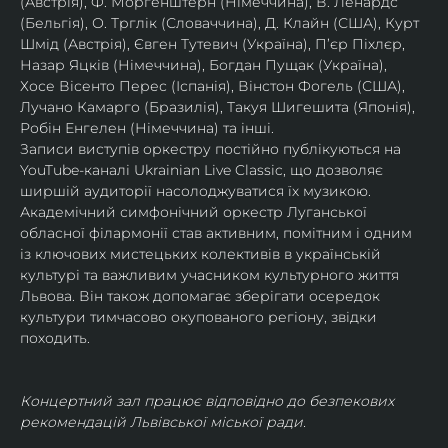
(Австрія), Ф. Моргенштерн (Німеччина), В. Ленардс 
(Бельгія), О. Трглік (Словаччина), Д. Клайн (США), Курт 
Шмід (Австрія), Євген Тутевич (Україна), П’єр Піхлєр, 
Назар Яцків (Німеччина), Богдан Пущак (Україна), 
Хосе Вісенто Перес (Іспанія), Вінстон Фогель (США), 
Лучано Камарго (Бразилія), Такуя Шигешита (Японія), 
Робін Енгелен (Німеччина) та інші.
Записи виступів оркестру постійно публікуються на 
YouTube-каналі Ukrainian Live Classic, що дозволяє 
ширшій аудиторії насолоджуватися їх музикою​.
Академічний симфонічний оркестр Луганської 
обласної філармонії став активним, помітним і одним 
із ключових мистецьких колективів в українській 
культурі та важливим учасником культурного життя 
Львова. Він також допомагає зберігати осередок 
культури тимчасово окупованого регіону, звідки 
походить.
Концертний зал працює відповідно до безпекових 
рекомендацій Львівської міської ради.