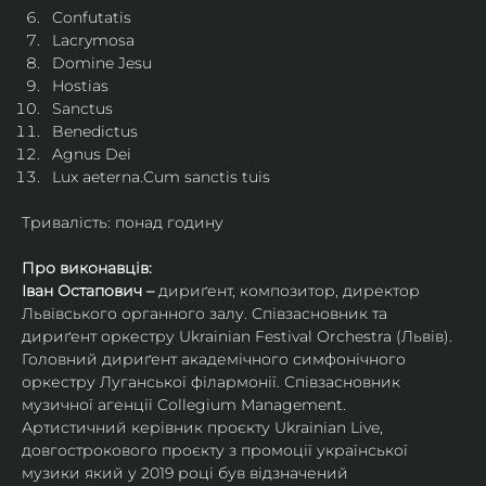
Confutatis
Lacrymosa
Domine Jesu
Hostias
Sanctus
Benedictus
Agnus Dei
Lux aeterna.Cum sanctis tuis
Тривалість: понад годину
Про виконавців:
Іван Остапович – 
дириґент, композитор, директор 
Львівського органного залу. Співзасновник та 
дириґент оркестру Ukrainian Festival Orchestra (Львів). 
Головний дириґент академічного симфонічного 
оркестру Луганської філармонії. Співзасновник 
музичної агенції Collegium Management.
Артистичний керівник проєкту Ukrainian Live, 
довгострокового проєкту з промоції української 
музики який у 2019 році був відзначений 