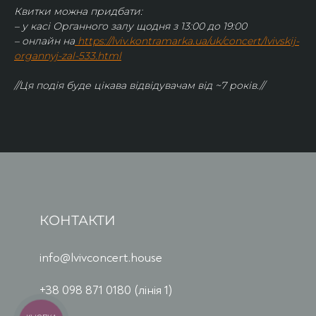
Квитки можна придбати:
– у касі Органного залу щодня з 13:00 до 19:00
– онлайн на
https://lviv.kontramarka.ua/uk/concert/lvivskij-
organnyj-zal-533.html
//Ця подія буде цікава відвідувачам від ~7 років.//
КОНТАКТИ
info@lvivconcert.house
+38 098 871 0180 (лінія 1)