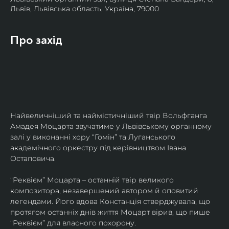
Львів, Львівська область, Україна, 79000
Про захід
Найвеличніший та наймістичніший твір Вольфганга 
Амадея Моцарта звучатиме у Львівському органному 
залі у виконанні хору “Гомін” та Луганського 
академічного оркестру під керівництвом Івана 
Остаповича.
“Реквієм” Моцарта – останній твір великого 
композитора, незавершений автором й оповитий 
легендами. Його вдова Констанція стверджувала, що 
протягом останніх днів життя Моцарт вірив, що пише 
“Реквієм” для власного похорону.