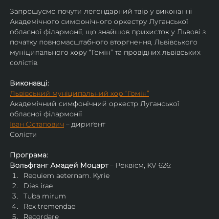
Запрошуємо почути легендарний твір у виконанні 
Академічного симфонічного оркестру Луганської 
обласної філармонії, що знайшов прихисток у Львові з 
початку повномасштабного вторгнення, Львівського 
муніципального хору “Гомін” та провідних львівських 
солістів.
Виконавці:
Львівський муніципальний хор “Гомін”
Академічний симфонічний оркестр Луганської 
обласної філармонії
Іван Остапович
 – дириґент
Солісти
Програма:
Вольфганг Амадей Моцарт
 – Реквієм, KV 626:
Requiem aeternam. Kyrie
Dies irae
Tuba mirum
Rex tremendae
Recordare