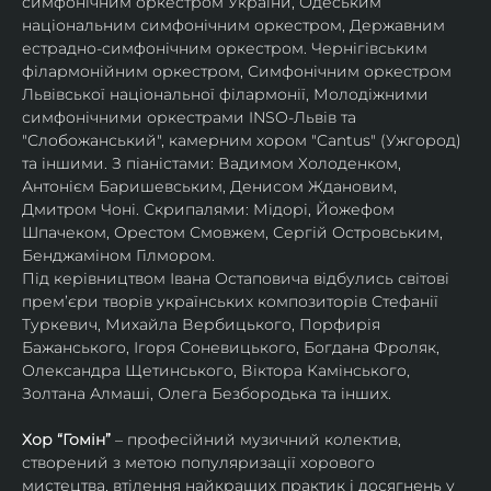
симфонічним оркестром України, Одеським 
національним симфонічним оркестром, Державним 
естрадно-симфонічним оркестром. Чернігівським 
філармонійним оркестром, Симфонічним оркестром 
Львівської національної філармонії, Молодіжними 
симфонічними оркестрами INSO-Львів та 
"Слобожанський", камерним хором "Cantus" (Ужгород) 
та іншими. З піаністами: Вадимом Холоденком, 
Антонієм Баришевським, Денисом Ждановим, 
Дмитром Чоні. Скрипалями: Мідорі, Йожефом 
Шпачеком, Орестом Смовжем, Сергій Островським, 
Бенджаміном Гілмором.
Під керівництвом Івана Остаповича відбулись світові 
прем’єри творів українських композиторів Стефанії 
Туркевич, Михайла Вербицького, Порфирія 
Бажанського, Ігоря Соневицького, Богдана Фроляк, 
Олександра Щетинського, Віктора Камінського, 
Золтана Алмаші, Олега Безбородька та інших.
Хор “Гомін” 
– професійний музичний колектив, 
створений з метою популяризації хорового 
мистецтва, втілення найкращих практик і досягнень у 