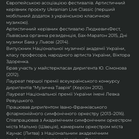
Європейською асоціацією фестивалів. Артистичний 
керівник проєкту Ukrainian Live Classic (перший 
мобільний додаток з українською класичною 
музикою).
Артистичний керівник фестивалю ЛюдкевичФест, 
Львівська органна резиденція, Бах-Маратон 2015, Дні 
музики Баха у Львові (2014).
Випускник Національної музичної академії України, 
класу професора, народного артиста України, Віктора 
Здоренка.
Брав участь у майстеркласах диригента Ю. Сімонова 
(2012).
Лауреат першої премії всеукраїнського конкурсу 
диригентів "Музична Таврія" (Херсон 2012).
Лауреат Національної премії України імені Левка 
Ревуцького.
Працював дириґентом Івано-Франківського 
філармонійного симфонічного оркестру (2013–2016).
Співпрацював з Академічним симфонічним оркестром 
міста Мальмо (Швеція), камерним оркестром міста 
Каунас (Литва) з Національним академічним 