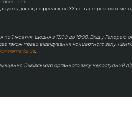
 тілесності.
днують досвід сюрреалістів ХХ ст. з авторськими мето
я по 1 жовтня, щодня з 13:00 до 18:00. Вхід у Галерею о
дає також право відвідування концертного залу. Квит
kontramarka.ua
.
иміщення Львівського органного залу недоступний під 
ІНФОРМАЦІЯ