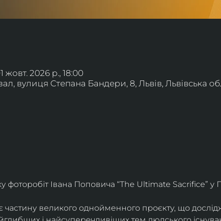
01 жовт. 2026 р., 18:00
л, вулиця Степана Бандери, 8, Львів, Львівська обл
фоторобіт Івана Поповича “The Ultimate Sacrifice” у Г
є частину великого однойменного проєкту, що дослід
айглибших і найсуперечливіших тем людського існува