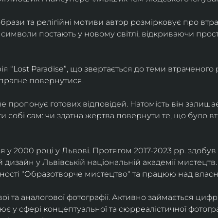
брази та релігійні мотиви автор розмірковує про втрат
 символи постають у новому світлі, відкриваючи прост
 “Lost Paradise”, що звертається до теми втраченого ра
 прагне повернутися.
” не пропонує готових відповідей. Натомість він залиша
и собі сам: чи здатна жертва повернути те, що було в
у 2000 році у Львові. Протягом 2017-2023 рр. здобув с
 дизайн у Львівській національній академії мистецтв.
ьності "Образотворче мистецтво" та працюю над влас
ї та аналогової фотографії. Активно займається циф
цює у сфері концептуальної та сюрреалістичної фотогр