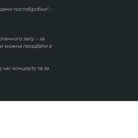
дами постобробки", – 
рганного залу – за 
ки можна придбати в 
час концерту та за 
КОНТАКТИ