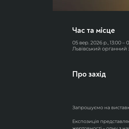
Час та місце
05 вер. 2026 р., 13:00 – 
Львівський органний за
Про захід
Запрошуємо на виставку 
Експозиція представля
жертовності – одну з н