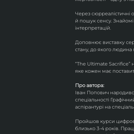
Через сюрреалістичні о
й пошук сенсу. Знайомі
інтерпретацій.
Доповнює виставку серія
стану, до якого людина
“The Ultimate Sacrifice
яке кожен має поставит
Про автора:
Іван Попович народився 
спеціальності Графічний
аспірантурі на спеціал
Пройшов курси цифрово
близько 3-4 років. Пра