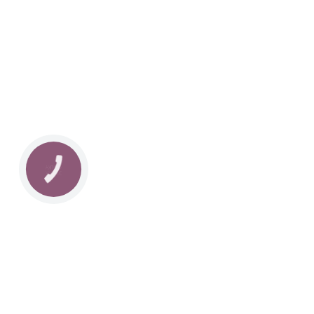
Наша команда з 2019 року реалізує загальнонаці
стратегію промоції української музики Ukrainian L
це:
–
Ukrainian Live Classic
– перший у світі мобільни
українською класикою, медіаплатформа зі стаття
композиторів та твори.
–
YouTube-канал Ukrainian Live Classic
– професій
української музики та українських музикантів.
–
Ukrainian Scores
– онлайн-бібліотека нот украї
композиторів.
КНОПКА
ЗВ'ЯЗКУ