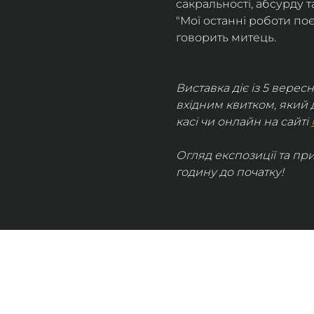
сакральності, абсурду та
"Мої останні роботи поє
говорить митець.
Виставка діє із 5 вересн
вхідним квитком, який 
касі чи онлайн на сайті 
Огляд експозиції та пр
годину до початку!
UKRAINIAN LIVE