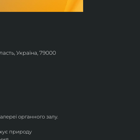
асть, Україна, 79000
алереї органного залу.
жує природу 
ння.