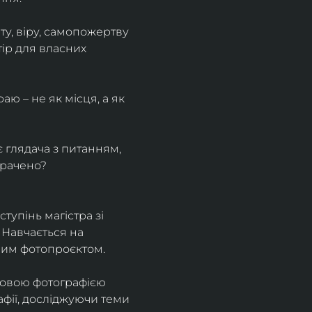
у, віру, самопожертву 
ір для власних 
ю – не як місця, а як 
є глядача з питанням, 
трачено?
тупінь магістра зі 
 Навчається на 
ним фотопроєктом.
ровою фотографією 
афії, досліджуючи теми 