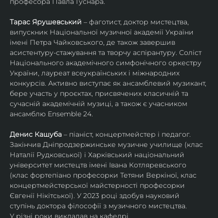
професора Павла Гуснара.
Тарас Ярушевський
 – фаготист, доктор мистецтва, 
випускник Національної музичної академії України 
імені Петра Чайковського, де також завершив 
асистентуру-стажування та творчу аспірантуру. Соліст 
Національного академічного симфонічного оркестру 
України, лауреат всеукраїнських і міжнародних 
конкурсів. Активно виступає як ансамблевий музикант, 
бере участь у проєктах, присвячених класичній та 
сучасній академічній музиці, а також є учасником 
ансамблю Ensemble 24.
Денис Кашуба
 – піаніст, концертмейстер і педагог. 
Закінчив Дніпродзержинське музичне училище (клас 
Наталії Рудковської) і Харківський національний 
університет мистецтв імені Івана Котляревського 
(клас фортепіано професорки Тетяни Веркіної, клас 
концертмейстерської майстерності професорки 
Євгенії Нікітської). У 2023 році здобув науковий 
ступінь доктора філософії з музичного мистецтва.
У різні роки викладав на кафедрі 