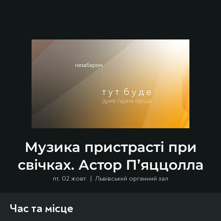
Музика пристрасті при
свічках. Астор П’яццолла
пт, 02 жовт.
  |  
Львівський органний зал
Час та місце