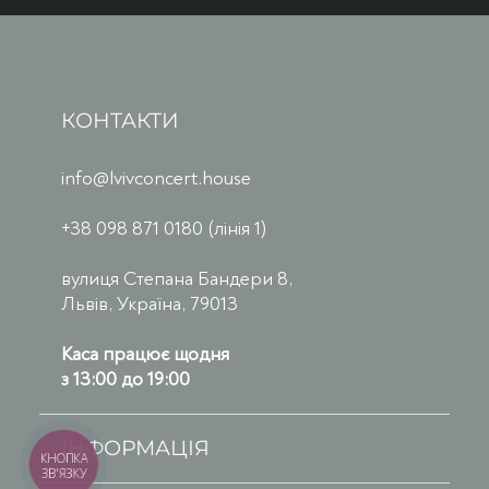
КОНТАКТИ
info@lvivconcert.house
+38 098 871 0180 (лінія 1)
вулиця Степана Бандери 8,
Львів, Україна, 79013
Каса працює щодня
з 13:00 до 19:00
ІНФОРМАЦІЯ
КНОПКА
ЗВ'ЯЗКУ