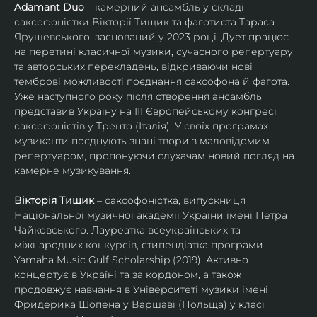
Adamant Duo
 – камерний ансамбль у складі 
саксофоністки Вікторії Тищик та фаготиста Тараса 
Ярушевського, заснований у 2023 році. Дует працює 
на перетині класичної музики, сучасного репертуару 
та авторських перекладень, відкриваючи нові 
темброві можливості поєднання саксофона й фагота. 
Уже наступного року після створення ансамбль 
представив Україну на ІІІ Європейському конгресі 
саксофоністів у Тренто (Італія). У своїх програмах 
музиканти поєднують знані твори з маловідомим 
репертуаром, пропонуючи слухачам новий погляд на 
камерне музикування.
Вікторія Тищик
 – саксофоністка, випускниця 
Національної музичної академії України імені Петра 
Чайковського. Лауреатка всеукраїнських та 
міжнародних конкурсів, стипендіатка програми 
Yamaha Music Gulf Scholarship (2019). Активно 
концертує в Україні та за кордоном, а також 
продовжує навчання в Університеті музики імені 
Фридерика Шопена у Варшаві (Польща) у класі 