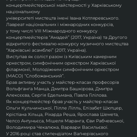
концертмейстерської майстерності у Харківському 
національному
університеті мистецтв імені Івана Котляревського. 
Лавреат національних і міжнародних конкурсів,
у тому числі VIII Міжнародного конкурсу 
концертмейстерів “Амадей” (2017, Україна) та Другого
відкритого фестивалю-конкурсу музичного мистецтва 
“Харківські асамблеї” (2017, Україна).
Виступав як соліст разом із Київським камерним 
оркестром, симфонічним оркестром Харківської
філармонії, Молодіжним симфонічним оркестром 
(МАСО) “Слобожанський”.
Брав активну участь у майстер-класах професорів 
Вольфганга Манца, Дмитра Башкірова, Дмитра
Алексєєва, Сергія Едельмана, Павла Гілілова.
Як концертмейстер брав участь у майстер-класах 
Ольги Кульчинської, Пілле Лілль, Елізабет Шютцер, 
Крістіана Хільца, Ріхарда Реша, Ярослава Шемета, 
Челсо Антуньєса, Мішеля Маранга, Єви Рабчевської, 
Володимира Чекалюка, Варвари Васильєвої.
У 2016 році став стипендіатом Ваґнерівського 