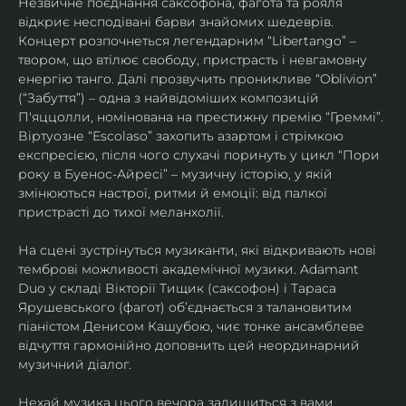
Незвичне поєднання саксофона, фагота та рояля 
відкриє несподівані барви знайомих шедеврів. 
Концерт розпочнеться легендарним “Libertango” – 
твором, що втілює свободу, пристрасть і невгамовну 
енергію танго. Далі прозвучить проникливе “Oblivion” 
(“Забуття”) – одна з найвідоміших композицій 
П'яццолли, номінована на престижну премію “Греммі”. 
Віртуозне “Escolaso” захопить азартом і стрімкою 
експресією, після чого слухачі поринуть у цикл “Пори 
року в Буенос-Айресі” – музичну історію, у якій 
змінюються настрої, ритми й емоції: від палкої 
пристрасті до тихої меланхолії. 
На сцені зустрінуться музиканти, які відкривають нові 
темброві можливості академічної музики. Adamant 
Duo у складі Вікторії Тищик (саксофон) і Тараса 
Ярушевського (фагот) об’єднається з талановитим 
піаністом Денисом Кашубою, чиє тонке ансамблеве 
відчуття гармонійно доповнить цей неординарний 
музичний діалог.
Нехай музика цього вечора залишиться з вами 