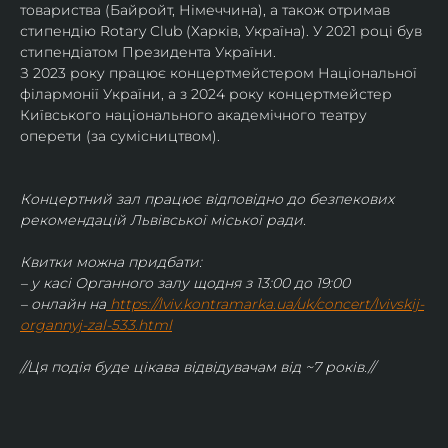
товариства (Байройт, Німеччина), а також отримав
стипендію Rotary Club (Харків, Україна). У 2021 році був 
стипендіатом Президента України. 
З 2023 року працює концертмейстером Національної 
філармонії України, а з 2024 року концертмейстер 
Київського національного академічного театру 
оперети (за сумісництвом).
Концертний зал працює відповідно до безпекових 
рекомендацій Львівської міської ради.
Квитки можна придбати:
– у касі Органного залу щодня з 13:00 до 19:00
– онлайн на
https://lviv.kontramarka.ua/uk/concert/lvivskij-
organnyj-zal-533.html
//Ця подія буде цікава відвідувачам від ~7 років.//