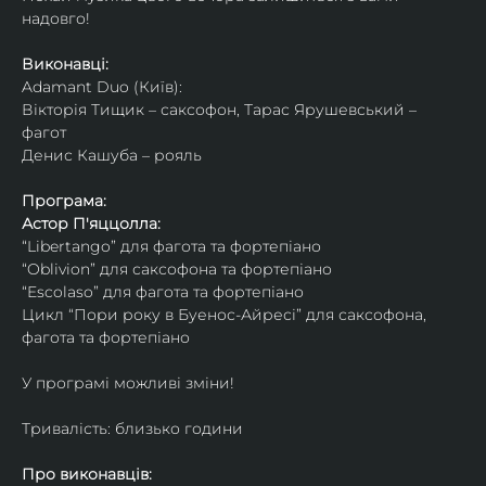
надовго!
Виконавці: 
Adamant Duo (Київ): 
Вікторія Тищик – саксофон, Тарас Ярушевський – 
фагот
Денис Кашуба – рояль
Програма:
Астор П'яццолла:
“Libertango” для фагота та фортепіано
“Oblivion” для саксофона та фортепіано
“Escolaso” для фагота та фортепіано
Цикл “Пори року в Буенос-Айресі” для саксофона, 
фагота та фортепіано
У програмі можливі зміни!
Тривалість: близько години
Про виконавців: