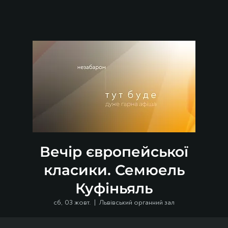
Вечір європейської
класики. Семюель
Куфіньяль
сб, 03 жовт.
  |  
Львівський органний зал