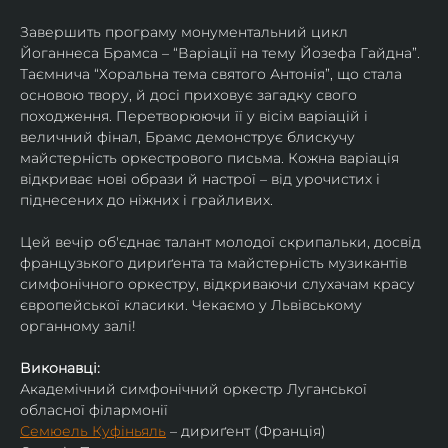
Завершить програму монументальний цикл 
Йоганнеса Брамса – “Варіації на тему Йозефа Гайдна”. 
Таємнича “Хоральна тема святого Антонія”, що стала 
основою твору, й досі приховує загадку свого 
походження. Перетворюючи її у вісім варіацій і 
величний фінал, Брамс демонструє блискучу 
майстерність оркестрового письма. Кожна варіація 
відкриває нові образи й настрої – від урочистих і 
піднесених до ніжних і грайливих. 
Цей вечір об'єднає талант молодої скрипальки, досвід 
французького дириґента та майстерність музикантів 
симфонічного оркестру, відкриваючи слухачам красу 
європейської класики. Чекаємо у Львівському 
органному залі!
Виконавці:
Академічний симфонічний оркестр Луганської 
обласної філармонії
Семюель Куфіньяль
 – дириґент (Франція)