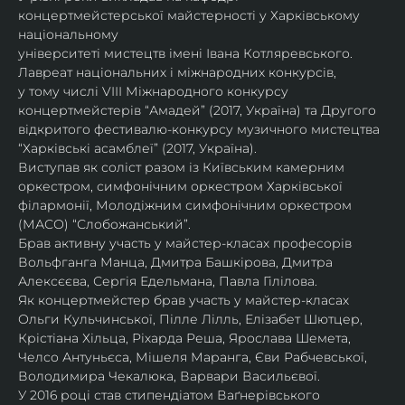
концертмейстерської майстерності у Харківському 
національному
університеті мистецтв імені Івана Котляревського. 
Лавреат національних і міжнародних конкурсів,
у тому числі VIII Міжнародного конкурсу 
концертмейстерів “Амадей” (2017, Україна) та Другого
відкритого фестивалю-конкурсу музичного мистецтва 
“Харківські асамблеї” (2017, Україна).
Виступав як соліст разом із Київським камерним 
оркестром, симфонічним оркестром Харківської
філармонії, Молодіжним симфонічним оркестром 
(МАСО) “Слобожанський”.
Брав активну участь у майстер-класах професорів 
Вольфганга Манца, Дмитра Башкірова, Дмитра
Алексєєва, Сергія Едельмана, Павла Гілілова.
Як концертмейстер брав участь у майстер-класах 
Ольги Кульчинської, Пілле Лілль, Елізабет Шютцер, 
Крістіана Хільца, Ріхарда Реша, Ярослава Шемета, 
Челсо Антуньєса, Мішеля Маранга, Єви Рабчевської, 
Володимира Чекалюка, Варвари Васильєвої.
У 2016 році став стипендіатом Ваґнерівського 