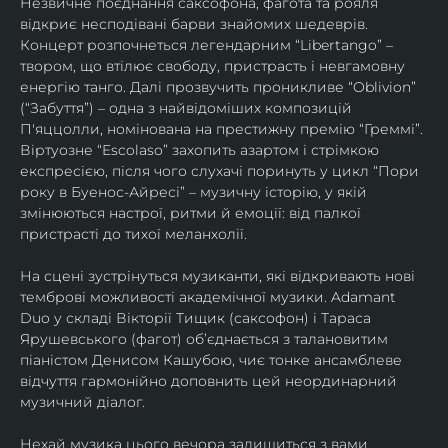
Незвичне поєднання саксофона, фагота та рояля 
відкриє несподівані барви знайомих шедеврів. 
Концерт розпочнеться легендарним “Libertango” – 
твором, що втілює свободу, пристрасть і невгамовну 
енергію танго. Далі прозвучить проникливе “Oblivion” 
(“Забуття”) – одна з найвідоміших композицій 
П'яццолли, номінована на престижну премію “Греммі”. 
Віртуозне “Escolaso” захопить азартом і стрімкою 
експресією, після чого слухачі поринуть у цикл “Пори 
року в Буенос-Айресі” – музичну історію, у якій 
змінюються настрої, ритми й емоції: від палкої 
пристрасті до тихої меланхолії. 
На сцені зустрінуться музиканти, які відкривають нові 
темброві можливості академічної музики. Adamant 
Duo у складі Вікторії Тищик (саксофон) і Тараса 
Ярушевського (фагот) об’єднається з талановитим 
піаністом Денисом Кашубою, чиє тонке ансамблеве 
відчуття гармонійно доповнить цей неординарний 
музичний діалог.
Нехай музика цього вечора залишиться з вами 