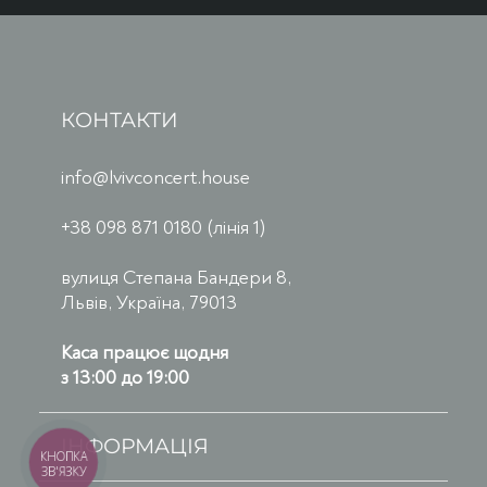
КОНТАКТИ
info@lvivconcert.house
+38 098 871 0180 (лінія 1)
вулиця Степана Бандери 8,
Львів, Україна, 79013
Каса працює щодня
з 13:00 до 19:00
ІНФОРМАЦІЯ
КНОПКА
ЗВ'ЯЗКУ