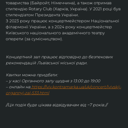
товариства (Байройт, Німеччина), а також отримав
стипендію Rotary Club (Харків, Україна). У 2021 році був 
стипендіатом Президента України. 
З 2023 року працює концертмейстером Національної 
філармонії України, а з 2024 року концертмейстер 
Київського національного академічного театру 
оперети (за сумісництвом).
Концертний зал працює відповідно до безпекових 
рекомендацій Львівської міської ради.
Квитки можна придбати:
– у касі Органного залу щодня з 13:00 до 19:00
– онлайн на
https://lviv.kontramarka.ua/uk/concert/lvivskij-
organnyj-zal-533.html
//Ця подія буде цікава відвідувачам від ~7 років.//