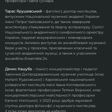
професора Павла Гуснара.
Тарас Ярушевський
 – фаготист, доктор мистецтва, 
випускник Національної музичної академії України 
імені Петра Чайковського, де також завершив 
асистентуру-стажування та творчу аспірантуру. Соліст 
Національного академічного симфонічного оркестру 
України, лауреат всеукраїнських і міжнародних 
конкурсів. Активно виступає як ансамблевий музикант, 
бере участь у проєктах, присвячених класичній та 
сучасній академічній музиці, а також є учасником 
ансамблю Ensemble 24.
Денис Кашуба
 – піаніст, концертмейстер і педагог. 
Закінчив Дніпродзержинське музичне училище (клас 
Наталії Рудковської) і Харківський національний 
університет мистецтв імені Івана Котляревського 
(клас фортепіано професорки Тетяни Веркіної, клас 
концертмейстерської майстерності професорки 
Євгенії Нікітської). У 2023 році здобув науковий 
ступінь доктора філософії з музичного мистецтва.
У різні роки викладав на кафедрі 