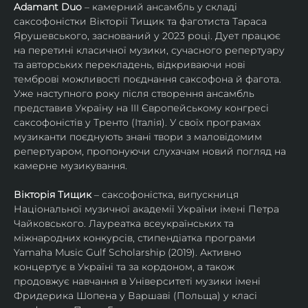
Adamant Duo
 – камерний ансамбль у складі 
саксофоністки Вікторії Тищик та фаготиста Тараса 
Ярушевського, заснований у 2023 році. Дует працює 
на перетині класичної музики, сучасного репертуару 
та авторських перекладень, відкриваючи нові 
темброві можливості поєднання саксофона й фагота. 
Уже наступного року після створення ансамбль 
представив Україну на ІІІ Європейському конгресі 
саксофоністів у Тренто (Італія). У своїх програмах 
музиканти поєднують знані твори з маловідомим 
репертуаром, пропонуючи слухачам новий погляд на 
камерне музикування.
Вікторія Тищик
 – саксофоністка, випускниця 
Національної музичної академії України імені Петра 
Чайковського. Лауреатка всеукраїнських та 
міжнародних конкурсів, стипендіатка програми 
Yamaha Music Gulf Scholarship (2019). Активно 
концертує в Україні та за кордоном, а також 
продовжує навчання в Університеті музики імені 
Фридерика Шопена у Варшаві (Польща) у класі 