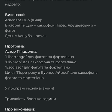
надовго!
Виконавці: 
Adamant Duo (Київ): 
Вікторія Тищик – саксофон, Тарас Ярушевський – 
фагот
Денис Кашуба – рояль
Програма:
Астор П'яццолла:
“Libertango” для фагота та фортепіано
“Oblivion” для саксофона та фортепіано
“Escolaso” для фагота та фортепіано
Цикл “Пори року в Буенос-Айресі” для саксофона, 
фагота та фортепіано
У програмі можливі зміни!
Тривалість: близько години
Про виконавців: