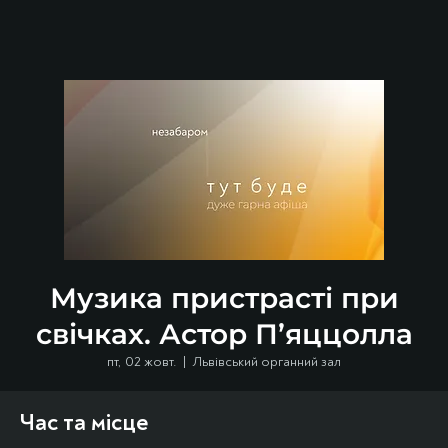
Музика пристрасті при
свічках. Астор П’яццолла
пт, 02 жовт.
  |  
Львівський органний зал
Час та місце