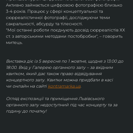
Активно займається цифровою фотографією близько 
3-4 років. Працює у сфері концептуальної та 
сюрреалістичної фотографії, досліджуючи теми 
сакральності, абсурду та тілесності.
"Мої останні роботи поєднують досвід сюрреалістів ХХ 
ст. з авторськими методами постобробки", – говорить 
митець.
Виставка діє із 5 вересня по 1 жовтня, щодня з 13:00 до 
18:00. Вхід у Галерею органного залу – за вхідним 
квитком, який дає також право відвідування 
концертного залу. Квитки можна придбати в касі 
чи онлайн на сайті 
kontramarka.ua
.
Огляд експозиції та приміщення Львівського 
органного залу недоступний під час концерту та за 
годину до початку!