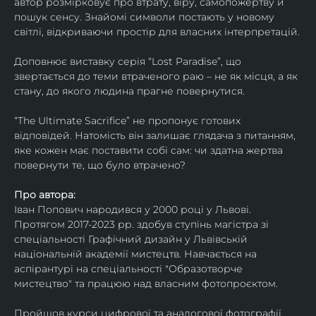
автор розмірковує про втрату, віру, самопожертву й 
пошук сенсу. Знайомі символи постають у новому 
світлі, відкриваючи простір для власних інтерпретацій.
Доповнює виставку серія “Lost Paradise”, що 
звертається до теми втраченого раю – не як місця, а як 
стану, до якого людина прагне повернутися.
“The Ultimate Sacrifice” не пропонує готових 
відповідей. Натомість він залишає глядача з питанням, 
яке кожен має поставити собі сам: чи здатна жертва 
повернути те, що було втрачено?
Про автора:
Іван Попович народився у 2000 році у Львові. 
Протягом 2017-2023 рр. здобув ступінь магістра зі 
спеціальності Графічний дизайн у Львівській 
національній академії мистецтв. Навчається на 
аспірантурі на спеціальності "Образотворче 
мистецтво" та працюю над власним фотопроєктом.
Пройшов курси цифрової та аналогової фотографії. 