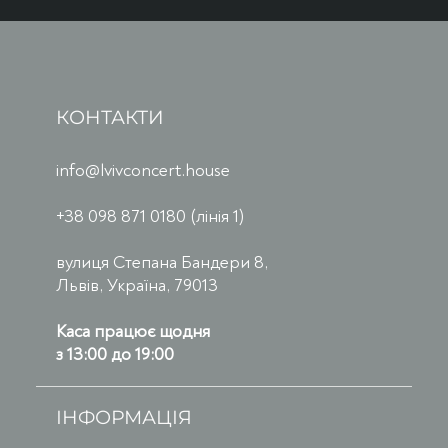
КОНТАКТИ
info@lvivconcert.house
+38 098 871 0180 (лінія 1)
вулиця Степана Бандери 8,
Львів, Україна, 79013
Каса працює щодня
з 13:00 до 19:00
ІНФОРМАЦІЯ