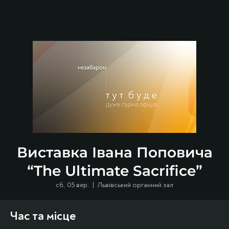
Виставка Івана Поповича
“The Ultimate Sacrifice”
сб, 05 вер.
  |  
Львівський органний зал
Час та місце