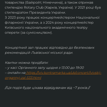
товариства (Байройт, Німеччина), а також отримав
стипендію Rotary Club (Харків, Україна). У 2021 році був 
стипендіатом Президента України. 
З 2023 року працює концертмейстером Національної 
філармонії України, а з 2024 року концертмейстер 
Київського національного академічного театру 
оперети (за сумісництвом).
Концертний зал працює відповідно до безпекових 
рекомендацій Львівської міської ради.
Квитки можна придбати:
– у касі Органного залу щодня з 13:00 до 19:00
– онлайн на
https://lviv.kontramarka.ua/uk/concert/lvivskij-
organnyj-zal-533.html
//Ця подія буде цікава відвідувачам від ~7 років.//