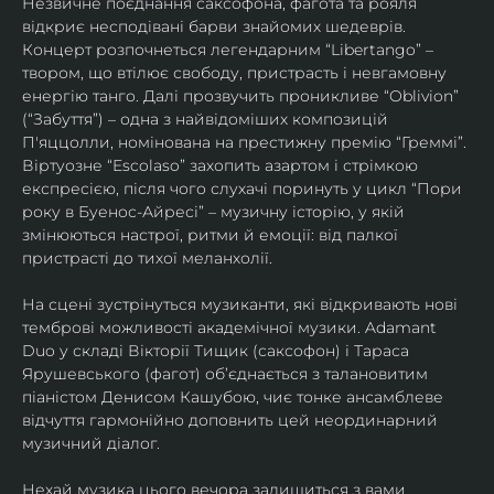
Незвичне поєднання саксофона, фагота та рояля 
відкриє несподівані барви знайомих шедеврів. 
Концерт розпочнеться легендарним “Libertango” – 
твором, що втілює свободу, пристрасть і невгамовну 
енергію танго. Далі прозвучить проникливе “Oblivion” 
(“Забуття”) – одна з найвідоміших композицій 
П'яццолли, номінована на престижну премію “Греммі”. 
Віртуозне “Escolaso” захопить азартом і стрімкою 
експресією, після чого слухачі поринуть у цикл “Пори 
року в Буенос-Айресі” – музичну історію, у якій 
змінюються настрої, ритми й емоції: від палкої 
пристрасті до тихої меланхолії. 
На сцені зустрінуться музиканти, які відкривають нові 
темброві можливості академічної музики. Adamant 
Duo у складі Вікторії Тищик (саксофон) і Тараса 
Ярушевського (фагот) об’єднається з талановитим 
піаністом Денисом Кашубою, чиє тонке ансамблеве 
відчуття гармонійно доповнить цей неординарний 
музичний діалог.
Нехай музика цього вечора залишиться з вами 