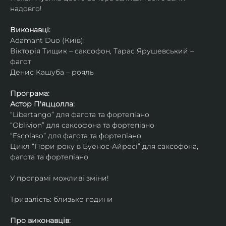
надовго!
Виконавці: 
Adamant Duo (Київ): 
Вікторія Тищик – саксофон, Тарас Ярушевський – 
фагот
Денис Кашуба – рояль
Програма:
Астор П'яццолла:
“Libertango” для фагота та фортепіано
“Oblivion” для саксофона та фортепіано
“Escolaso” для фагота та фортепіано
Цикл “Пори року в Буенос-Айресі” для саксофона, 
фагота та фортепіано
У програмі можливі зміни!
Тривалість: близько години
Про виконавців: