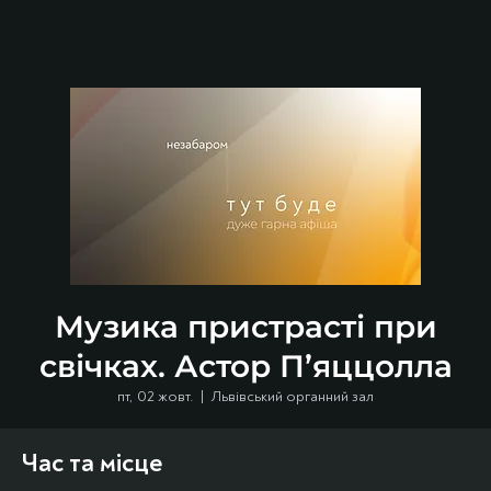
Музика пристрасті при
свічках. Астор П’яццолла
пт, 02 жовт.
  |  
Львівський органний зал
Час та місце