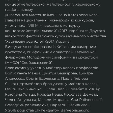
концертмейстерської майстерності у Харківському 
національному
університеті мистецтв імені Івана Котляревського. 
Лавреат національних і міжнародних конкурсів,
у тому числі VIII Міжнародного конкурсу 
концертмейстерів “Амадей” (2017, Україна) та Другого
відкритого фестивалю-конкурсу музичного мистецтва 
“Харківські асамблеї” (2017, Україна).
Виступав як соліст разом із Київським камерним 
оркестром, симфонічним оркестром Харківської
філармонії, Молодіжним симфонічним оркестром 
(МАСО) “Слобожанський”.
Брав активну участь у майстер-класах професорів 
Вольфганга Манца, Дмитра Башкірова, Дмитра
Алексєєва, Сергія Едельмана, Павла Гілілова.
Як концертмейстер брав участь у майстер-класах 
Ольги Кульчинської, Пілле Лілль, Елізабет Шютцер, 
Крістіана Хільца, Ріхарда Реша, Ярослава Шемета, 
Челсо Антуньєса, Мішеля Маранга, Єви Рабчевської, 
Володимира Чекалюка, Варвари Васильєвої.
У 2016 році став стипендіатом Ваґнерівського 