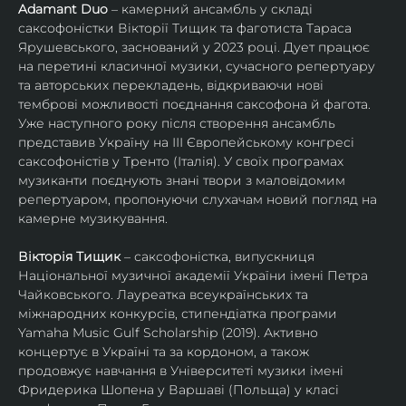
Adamant Duo
 – камерний ансамбль у складі 
саксофоністки Вікторії Тищик та фаготиста Тараса 
Ярушевського, заснований у 2023 році. Дует працює 
на перетині класичної музики, сучасного репертуару 
та авторських перекладень, відкриваючи нові 
темброві можливості поєднання саксофона й фагота. 
Уже наступного року після створення ансамбль 
представив Україну на ІІІ Європейському конгресі 
саксофоністів у Тренто (Італія). У своїх програмах 
музиканти поєднують знані твори з маловідомим 
репертуаром, пропонуючи слухачам новий погляд на 
камерне музикування.
Вікторія Тищик
 – саксофоністка, випускниця 
Національної музичної академії України імені Петра 
Чайковського. Лауреатка всеукраїнських та 
міжнародних конкурсів, стипендіатка програми 
Yamaha Music Gulf Scholarship (2019). Активно 
концертує в Україні та за кордоном, а також 
продовжує навчання в Університеті музики імені 
Фридерика Шопена у Варшаві (Польща) у класі 