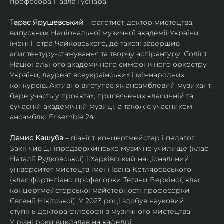
професора Павла Гуснара.
Тарас Ярушевський
 – фаготист, доктор мистецтва, 
випускник Національної музичної академії України 
імені Петра Чайковського, де також завершив 
асистентуру-стажування та творчу аспірантуру. Соліст 
Національного академічного симфонічного оркестру 
України, лауреат всеукраїнських і міжнародних 
конкурсів. Активно виступає як ансамблевий музикант, 
бере участь у проєктах, присвячених класичній та 
сучасній академічній музиці, а також є учасником 
ансамблю Ensemble 24.
Денис Кашуба
 – піаніст, концертмейстер і педагог. 
Закінчив Дніпродзержинське музичне училище (клас 
Наталії Рудковської) і Харківський національний 
університет мистецтв імені Івана Котляревського 
(клас фортепіано професорки Тетяни Веркіної, клас 
концертмейстерської майстерності професорки 
Євгенії Нікітської). У 2023 році здобув науковий 
ступінь доктора філософії з музичного мистецтва.
У різні роки викладав на кафедрі 