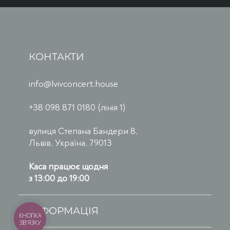
КОНТАКТИ
info@lvivconcert.house
+38 098 871 0180 (лінія 1)
вулиця Степана Бандери 8,
Львів, Україна, 79013
Каса працює щодня
з 13:00 до 19:00
ІНФОРМАЦІЯ
КНОПКА
ЗВ'ЯЗКУ