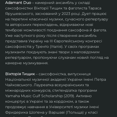
Adamant Duo
 – камерний ансамбль у складі 
саксофоністки Вікторії Тищик та фаготиста Тараса 
Ярушевського, заснований у 2023 році. Дует працює 
на перетині класичної музики, сучасного репертуару 
та авторських перекладень, відкриваючи нові 
темброві можливості поєднання саксофона й фагота. 
Уже наступного року після створення ансамбль 
представив Україну на ІІІ Європейському конгресі 
саксофоністів у Тренто (Італія). У своїх програмах 
музиканти поєднують знані твори з маловідомим 
репертуаром, пропонуючи слухачам новий погляд на 
камерне музикування.
Вікторія Тищик
 – саксофоністка, випускниця 
Національної музичної академії України імені Петра 
Чайковського. Лауреатка всеукраїнських та 
міжнародних конкурсів, стипендіатка програми 
Yamaha Music Gulf Scholarship (2019). Активно 
концертує в Україні та за кордоном, а також 
продовжує навчання в Університеті музики імені 
Фридерика Шопена у Варшаві (Польща) у класі 