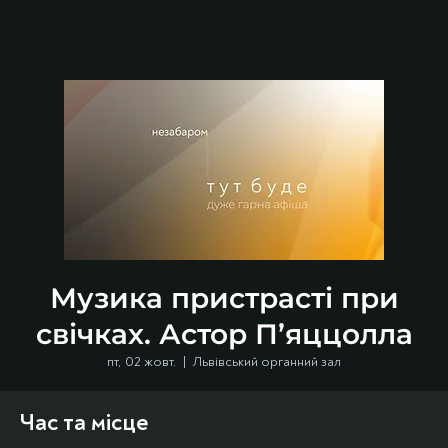
Музика пристрасті при
свічках. Астор П’яццолла
пт, 02 жовт.
  |  
Львівський органний зал
Час та місце