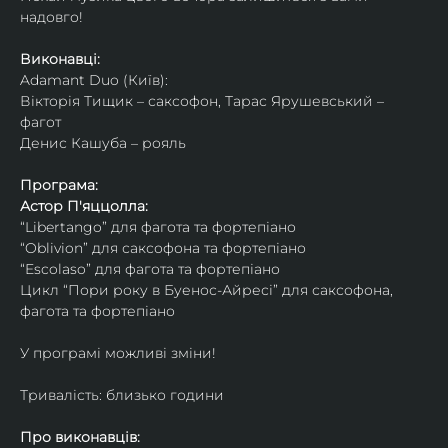
надовго!
Виконавці: 
Adamant Duo (Київ): 
Вікторія Тищик – саксофон, Тарас Ярушевський – 
фагот
Денис Кашуба – рояль
Програма:
Астор П'яццолла:
“Libertango” для фагота та фортепіано
“Oblivion” для саксофона та фортепіано
“Escolaso” для фагота та фортепіано
Цикл “Пори року в Буенос-Айресі” для саксофона, 
фагота та фортепіано
У програмі можливі зміни!
Тривалість: близько години
Про виконавців: