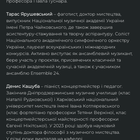
професора Павла Гуснара.
Тарас Ярушевський
 – фаготист, доктор мистецтва, 
випускник Національної музичної академії України 
імені Петра Чайковського, де також завершив 
асистентуру-стажування та творчу аспірантуру. Соліст 
Національного академічного симфонічного оркестру 
України, лауреат всеукраїнських і міжнародних 
конкурсів. Активно виступає як ансамблевий музикант, 
бере участь у проєктах, присвячених класичній та 
сучасній академічній музиці, а також є учасником 
ансамблю Ensemble 24.
Денис Кашуба
 – піаніст, концертмейстер і педагог. 
Закінчив Дніпродзержинське музичне училище (клас 
Наталії Рудковської) і Харківський національний 
університет мистецтв імені Івана Котляревського 
(клас фортепіано професорки Тетяни Веркіної, клас 
концертмейстерської майстерності професорки 
Євгенії Нікітської). У 2023 році здобув науковий 
ступінь доктора філософії з музичного мистецтва.
У різні роки викладав на кафедрі 