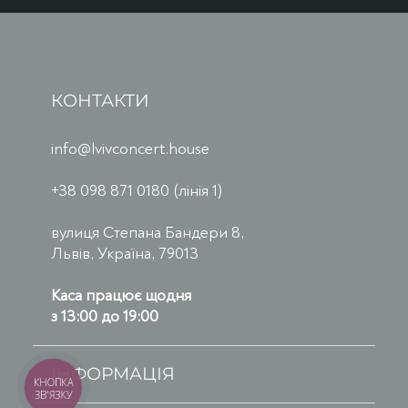
КОНТАКТИ
info@lvivconcert.house
+38 098 871 0180 (лінія 1)
вулиця Степана Бандери 8,
Львів, Україна, 79013
Каса працює щодня
з 13:00 до 19:00
ІНФОРМАЦІЯ
КНОПКА
ЗВ'ЯЗКУ