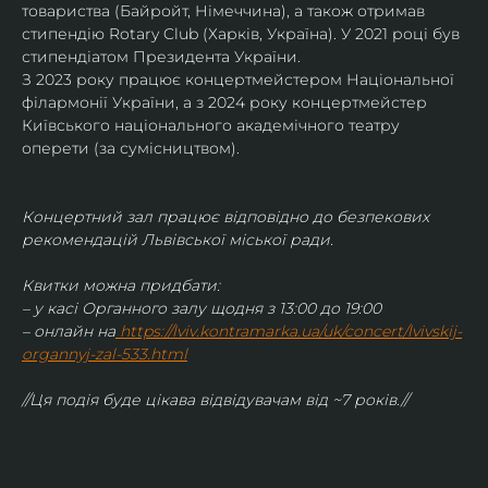
товариства (Байройт, Німеччина), а також отримав
стипендію Rotary Club (Харків, Україна). У 2021 році був 
стипендіатом Президента України. 
З 2023 року працює концертмейстером Національної 
філармонії України, а з 2024 року концертмейстер 
Київського національного академічного театру 
оперети (за сумісництвом).
Концертний зал працює відповідно до безпекових 
рекомендацій Львівської міської ради.
Квитки можна придбати:
– у касі Органного залу щодня з 13:00 до 19:00
– онлайн на
https://lviv.kontramarka.ua/uk/concert/lvivskij-
organnyj-zal-533.html
//Ця подія буде цікава відвідувачам від ~7 років.//