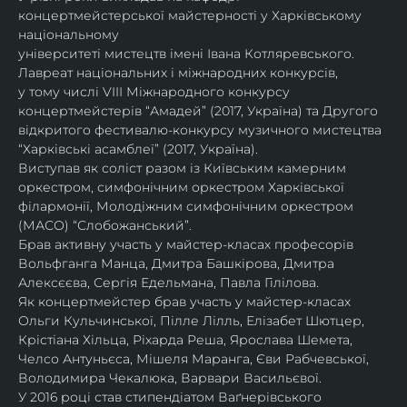
концертмейстерської майстерності у Харківському 
національному
університеті мистецтв імені Івана Котляревського. 
Лавреат національних і міжнародних конкурсів,
у тому числі VIII Міжнародного конкурсу 
концертмейстерів “Амадей” (2017, Україна) та Другого
відкритого фестивалю-конкурсу музичного мистецтва 
“Харківські асамблеї” (2017, Україна).
Виступав як соліст разом із Київським камерним 
оркестром, симфонічним оркестром Харківської
філармонії, Молодіжним симфонічним оркестром 
(МАСО) “Слобожанський”.
Брав активну участь у майстер-класах професорів 
Вольфганга Манца, Дмитра Башкірова, Дмитра
Алексєєва, Сергія Едельмана, Павла Гілілова.
Як концертмейстер брав участь у майстер-класах 
Ольги Кульчинської, Пілле Лілль, Елізабет Шютцер, 
Крістіана Хільца, Ріхарда Реша, Ярослава Шемета, 
Челсо Антуньєса, Мішеля Маранга, Єви Рабчевської, 
Володимира Чекалюка, Варвари Васильєвої.
У 2016 році став стипендіатом Ваґнерівського 