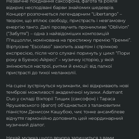
Незвичне поєднання саксофона, фагота та рояля 
відкриє несподівані барви знайомих шедеврів. 
Концерт розпочнеться легендарним “Libertango” – 
твором, що втілює свободу, пристрасть і невгамовну 
енергію танго. Далі прозвучить проникливе “Oblivion” 
(“Забуття”) – одна з найвідоміших композицій 
П'яццолли, номінована на престижну премію “Греммі”. 
Віртуозне “Escolaso” захопить азартом і стрімкою 
експресією, після чого слухачі поринуть у цикл “Пори 
року в Буенос-Айресі” – музичну історію, у якій 
змінюються настрої, ритми й емоції: від палкої 
пристрасті до тихої меланхолії. 
На сцені зустрінуться музиканти, які відкривають нові 
темброві можливості академічної музики. Adamant 
Duo у складі Вікторії Тищик (саксофон) і Тараса 
Ярушевського (фагот) об’єднається з талановитим 
піаністом Денисом Кашубою, чиє тонке ансамблеве 
відчуття гармонійно доповнить цей неординарний 
музичний діалог.
Нехай музика цього вечора залишиться з вами 