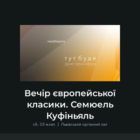
Вечір європейської
класики. Семюель
Куфіньяль
сб, 03 жовт.
  |  
Львівський органний зал