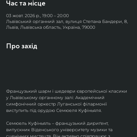
Час та місце
03 жовт. 2026 р., 19:00 – 20:00
Львівський органний зал, вулиця Степана Бандери, 8,
Львів, Львівська область, Україна, 79000
Про захід
Французький шарм і шедеври європейської класики 
у Львівському органному залі: Академічний 
симфонічний оркестр Луганської філармонії 
виступить під орудою Семюеля Куфіньяля.
Семюель Куфіньяль – французький дириґент, 
випускник Віденського університету музики та 
сценічних мистецтв. Він активно співпрацює з 