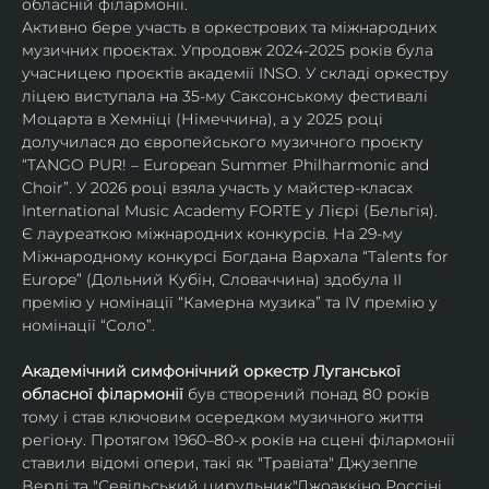
обласній філармонії.
Активно бере участь в оркестрових та міжнародних 
музичних проєктах. Упродовж 2024-2025 років була 
учасницею проєктів академії INSO. У складі оркестру 
ліцею виступала на 35-му Саксонському фестивалі 
Моцарта в Хемніці (Німеччина), а у 2025 році 
долучилася до європейського музичного проєкту 
“TANGO PUR! – European Summer Philharmonic and 
Choir”. У 2026 році взяла участь у майстер-класах 
International Music Academy FORTE у Лієрі (Бельгія).
Є лауреаткою міжнародних конкурсів. На 29-му 
Міжнародному конкурсі Богдана Вархала “Talents for 
Europe” (Дольний Кубін, Словаччина) здобула ІІ 
премію у номінації “Камерна музика” та IV премію у 
номінації “Соло”.
Академічний симфонічний оркестр Луганської 
обласної філармонії
 був створений понад 80 років 
тому і став ключовим осередком музичного життя 
регіону. Протягом 1960–80-х років на сцені філармонії 
ставили відомі опери, такі як "Травіата" Джузеппе 
Верді та "Севільський цирульник"Джоаккіно Россіні. 