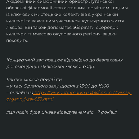
Академічний симфонічний оркестр Луганської 
обласної філармонії став активним, помітним і одним 
із ключових мистецьких колективів в українській 
культурі та важливим учасником культурного життя 
Львова. Він також допомагає зберігати осередок 
культури тимчасово окупованого регіону, звідки 
походить.
Концертний зал працює відповідно до безпекових 
рекомендацій Львівської міської ради.
Квитки можна придбати:
– у касі Органного залу щодня з 13:00 до 19:00
– онлайн на
https://lviv.kontramarka.ua/uk/concert/lvivskij-
organnyj-zal-533.html
//Ця подія буде цікава відвідувачам від ~7 років.//