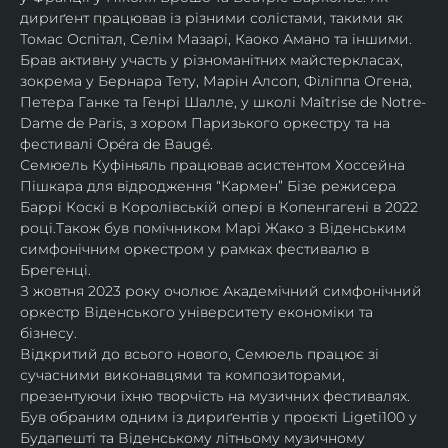
дириґент працював із різними солістами, такими як 
Томас Оспітал, Селім Мазарі, Каоко Амано та іншими. 
Брав активну участь у різноманітних майстеркласах, 
зокрема у Бернара Тету, Марін Алсоп, Філіппа Огена, 
Петера Ганке та Генрі Шалле, у школі Maîtrise de Notre-
Dame de Paris, з хором Паризького оркестру та на 
фестивалі Opéra de Baugé.
Семюель Куфіньяль працював асистентом Хоссейна 
Пішкара для відродження “Кармен” Бізе режисера 
Баррі Коскі в Королівській опері в Копенгагені в 2022 
році.Також був помічником Марі Жако з Віденським 
симфонічним оркестром у рамках фестивалю в 
Брегенці. 
З жовтня 2023 року очолює Академічний симфонічний 
оркестр Віденського університету економіки та 
бізнесу.
Відкритий до всього нового, Семюель працює зі 
сучасними виконавцями та композиторами, 
презентуючи їхню творчість на музичних фестивалях. 
Був обраним одним із дириґентів у проєкті Ligeti100 у 
Будапешті та Віденському літньому музичному 