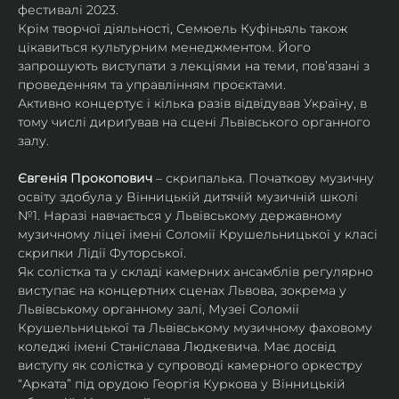
фестивалі 2023.
Крім творчої діяльності, Семюель Куфіньяль також 
цікавиться культурним менеджментом. Його 
запрошують виступати з лекціями на теми, пов’язані з 
проведенням та управлінням проєктами.
Активно концертує і кілька разів відвідував Україну, в 
тому числі дириґував на сцені Львівського органного 
залу. 
Євгенія Прокопович
 – скрипалька. Початкову музичну 
освіту здобула у Вінницькій дитячій музичній школі 
№1. Наразі навчається у Львівському державному 
музичному ліцеї імені Соломії Крушельницької у класі 
скрипки Лідії Футорської.
Як солістка та у складі камерних ансамблів регулярно 
виступає на концертних сценах Львова, зокрема у 
Львівському органному залі, Музеї Соломії 
Крушельницької та Львівському музичному фаховому 
коледжі імені Станіслава Людкевича. Має досвід 
виступу як солістка у супроводі камерного оркестру 
“Арката” під орудою Георгія Куркова у Вінницькій 