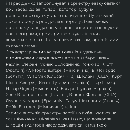
і Тарас Демко запропонували оркестру евакуюватися 
до Львова, де він тепер і дотепер, будучи 
релокованою культурною інституцією. Луганський 
оркестр регулярно дає концерти у Львівському 
органному залі, даючи успішні концерти, виконуючи 
нові програми, прем’єри творів українських 
композиторів та співпрацюючи з хором, органістами 
та вокалістами.
Оркестр у різний час працював із видатними 
дириґентами, серед яких: Карл Еліазберг, Натан 
Рахлін, Стефан Турчак, Володимир Кожухар, К. Етті 
(Австрія), Ф. Моргенштерн (Німеччина), В. Ленардс 
(Бельгія), О. Трглік (Словаччина), Д. Клайн (США), Курт 
Шмід (Австрія), Євген Тутевич (Україна), П’єр Піхлєр, 
Назар Яцків (Німеччина), Богдан Пущак (Україна), 
Хосе Вісенто Перес (Іспанія), Вінстон Фогель (США), 
Лучано Камарго (Бразилія), Такуя Шигешита (Японія), 
Робін Енгелен (Німеччина) та інші.
Записи виступів оркестру постійно публікуються на 
YouTube-каналі Ukrainian Live Classic, що дозволяє 
ширшій аудиторії насолоджуватися їх музикою​.