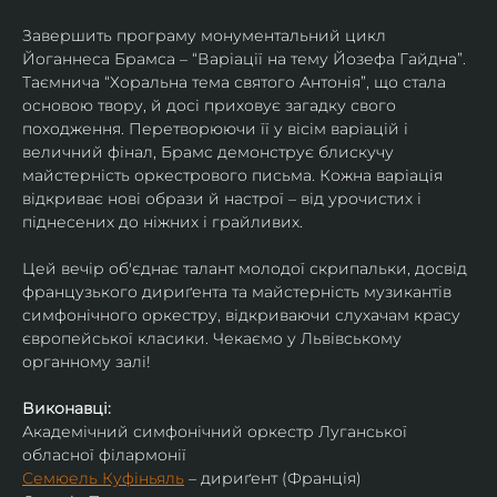
Завершить програму монументальний цикл 
Йоганнеса Брамса – “Варіації на тему Йозефа Гайдна”. 
Таємнича “Хоральна тема святого Антонія”, що стала 
основою твору, й досі приховує загадку свого 
походження. Перетворюючи її у вісім варіацій і 
величний фінал, Брамс демонструє блискучу 
майстерність оркестрового письма. Кожна варіація 
відкриває нові образи й настрої – від урочистих і 
піднесених до ніжних і грайливих. 
Цей вечір об'єднає талант молодої скрипальки, досвід 
французького дириґента та майстерність музикантів 
симфонічного оркестру, відкриваючи слухачам красу 
європейської класики. Чекаємо у Львівському 
органному залі!
Виконавці:
Академічний симфонічний оркестр Луганської 
обласної філармонії
Семюель Куфіньяль
 – дириґент (Франція)