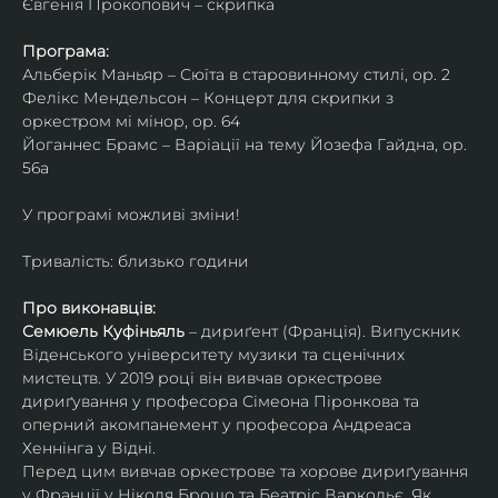
Євгенія Прокопович – скрипка
Програма:
Альберік Маньяр – Сюїта в старовинному стилі, ор. 2
Фелікс Мендельсон – Концерт для скрипки з 
оркестром мі мінор, ор. 64
Йоганнес Брамс – Варіації на тему Йозефа Гайдна, ор. 
56a
У програмі можливі зміни!
Тривалість: близько години
Про виконавців:
Семюель Куфіньяль
 – дириґент (Франція). Випускник 
Віденського університету музики та сценічних 
мистецтв. У 2019 році він вивчав оркестрове 
дириґування у професора Сімеона Піронкова та 
оперний акомпанемент у професора Андреаса 
Хеннінга у Відні.
Перед цим вивчав оркестрове та хорове дириґування 
у Франції у Ніколя Брошо та Беатріс Варкольє. Як 