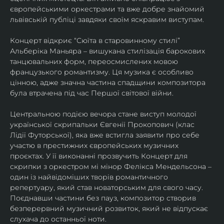
європейськими оркестрами та вже добре знайомий 
львівській публіці завдяки своїм яскравим виступам. 
Концерт відкриє “Сюїта в старовинному стилі” 
Альберіка Маньяра – вишукана стилізація барокових 
танцювальних форм, переосмислених мовою 
французького романтизму. Ця музика є особливо 
цінною, адже значна частина спадщини композитора 
була втрачена під час Першої світової війни. 
Центральною подією вечора стане виступ молодої 
української скрипальки Євгенії Прокопович (клас 
Лідії Футорської), яка вже встигла заявити про себе 
участю в престижних європейських музичних 
проєктах. У її виконанні прозвучить Концерт для 
скрипки з оркестром мі мінор Фелікса Мендельсона – 
один із найвідоміших творів романтичного 
репертуару, який став новаторським для свого часу. 
Поєднавши частини без пауз, композитор створив 
безперервний музичний розвиток, який не відпускає 
слухача до останньої ноти. 