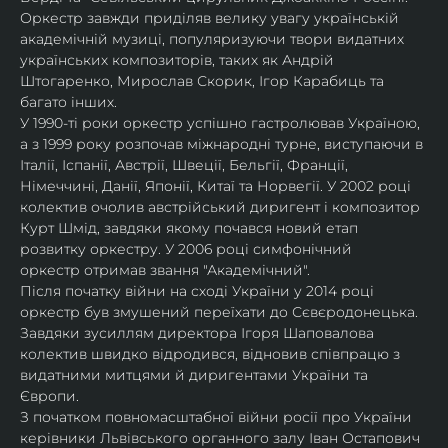
Оркестр завжди приділяв велику увагу українській 
академічній музиці, популяризуючи твори видатних 
українських композиторів, таких як Андрій 
Штогаренко, Мирослав Скорик, Ігор Карабиць та 
багато інших.
У 1990-ті роки оркестр успішно гастролював Україною, 
а з 1999 року розпочав міжнародні турне, виступаючи в 
Італії, Іспанії, Австрії, Швеції, Бельгії, Франції, 
Німеччині, Данії, Японії, Китаї та Норвегії. У 2002 році 
колектив очолив австрійський диригент і композитор 
Курт Шмід, завдяки якому почався новий етап 
розвитку оркестру. У 2006 році симфонічний 
оркестр отримав звання "Академічний".
Після початку війни на сході України у 2014 році 
оркестр був змушений переїхати до Сєвєродонецька. 
Завдяки зусиллям директора Ігоря Шаповалова 
колектив швидко відродився, відновив співпрацю з 
видатними митцями й диригентами України та 
Європи.
З початком повномасштабної війни росії про України 
керівники Львівського органного залу Іван Остапович 