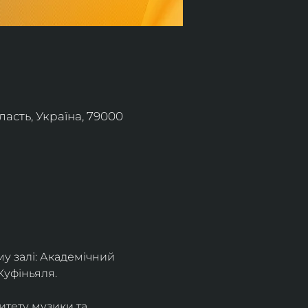
асть, Україна, 79000
 залі: Академічний 
Куфіньяля.
тету музики та 