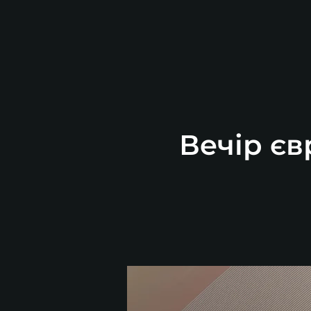
Вечір єв