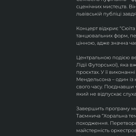
сценічних мистецтв. В
львівській публіці завд
Концерт відкриє “Сюїта
танцювальних форм, пе
цінною, адже значна ча
Центральною подією веч
Лідії Футорської), яка
проєктах. У її виконан
Мендельсона – один із 
свого часу. Поєднавши
який не відпускає слуха
Завершить програму мо
Таємнича “Хоральна тема
походження. Перетворюю
майстерність оркестрово