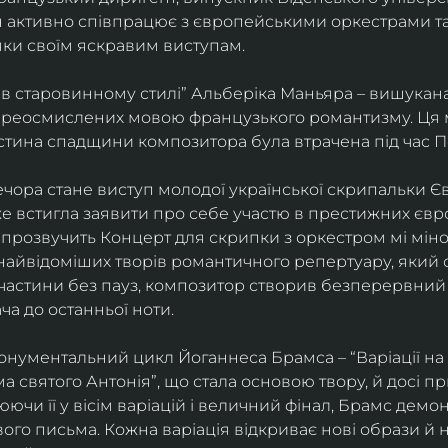
ін активно співпрацює з європейськими оркестрами т
яки своїм яскравим виступам. 
 в старовинному стилі” Альберіка Маньяра – вишукана
реосмислених мовою французького романтизму. Ця м
стина спадщини композитора була втрачена під час Пе
ора стане виступ молодої української скрипальки Єв
 вже встигла заявити про себе участю в престижних єв
ні прозвучить Концерт для скрипки з оркестром мі міно
найвідоміших творів романтичного репертуару, який 
 частини без пауз, композитор створив безперервний
ча до останньої ноти. 
нументальний цикл Йоганнеса Брамса – “Варіації на 
 святого Антонія”, що стала основою твору, й досі пр
чи її у вісім варіацій і величний фінал, Брамс демо
го письма. Кожна варіація відкриває нові образи й нас