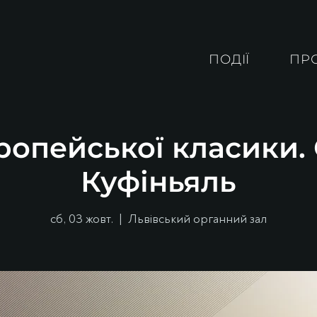
ПОДІЇ
ПР
ропейської класики
Куфіньяль
сб, 03 жовт.
  |  
Львівський органний зал