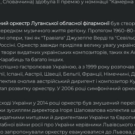
 Словаччина) здобула ІІ премію у номінації “Камерна 
ий оркестр Луганської обласної філармонії
 був ство
середком музичного життя регіону. Протягом 1960–80-х
мі опери, такі як "Травіата" Джузеппе Верді та "Севіль
ссіні. Оркестр завжди приділяв велику увагу українс
твори видатних українських композиторів, таких як А
Карабиць та багато інших.
успішно гастролював Україною, а з 1999 року розпочав
, Іспанії, Австрії, Швеції, Бельгії, Франції, Німеччині, Да
колектив очолив австрійський диригент і композитор Ку
ап розвитку оркестру. У 2006 році симфонічний орке
сході України у 2014 році оркестр був змушений переї
ки зусиллям директора Ігоря Шаповалова колектив ш
видатними митцями й диригентами України та Європи
бної війни росії про України керівники Львівського о
о запропонували оркестру евакуюватися до Львова, де