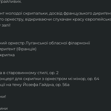
грайливих. 
ант молодої скрипальки, досвід французького дириґент
о оркестру, відкриваючи слухачам красу європейської
залі!
ий оркестр Луганської обласної філармонії
дириґент (Франція)
скрипка
 в старовинному стилі, ор. 2
нцерт для скрипки з оркестром мі мінор, ор. 64
ії на тему Йозефа Гайдна, ор. 56a
ни!
дини