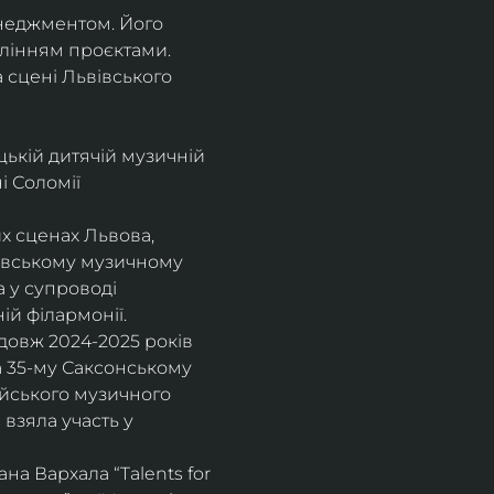
енеджментом. Його 
влінням проєктами.
а сцені Львівського 
цькій дитячій музичній 
 Соломії 
х сценах Львова, 
вівському музичному 
 у супроводі 
ій філармонії.
довж 2024-2025 років 
а 35-му Саксонському 
ейського музичного 
взяла участь у 
а Вархала “Talents for 