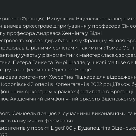
дириґент (Франція). Випускник Віденського університе
він вивчав оркестрове дириґування у професора Сімео
у професора Андреаса Хеннінга у Відні.
трове та хорове дириґування у Франції у Ніколя Бро
рацював із різними солістами, такими як Томас Оспіта
активну участь у різноманітних майстеркласах, зокрем
ена, Петера Ганке та Генрі Шалле, у школі Maîtrise de N
тру та на фестивалі Opéra de Baugé.
цював асистентом Хоссейна Пішкара для відродження
 Королівській опері в Копенгагені в 2022 році.Також 
фонічним оркестром у рамках фестивалю в Брегенці. 
олює Академічний симфонічний оркестр Віденського у
ового, Семюель працює зі сучасними виконавцями та 
ість на музичних фестивалях. 
риґентів у проєкті Ligeti100 у Будапешті та Віденськ
23.