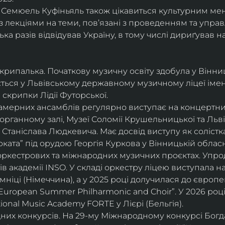
і, Семюель Куфіньяль також цікавиться культурним м
 лекціями на теми, пов’язані з проведенням та упра
ька разів відвідував Україну, в тому числі дириґував н
скрипалька. Початкову музичну освіту здобула у Вінни
ється у Львівському державному музичному ліцеї імені
скрипки Лідії Футорської.
і камерних ансамблів регулярно виступає на концертни
органному залі, Музеї Соломії Крушельницької та Ль
Станіслава Людкевича. Має досвід виступу як солістка
ката” під орудою Георгія Куркова у Вінницькій обласн
оркестрових та міжнародних музичних проєктах. Упро
в академії INSO. У складі оркестру ліцею виступала н
мніці (Німеччина), а у 2025 році долучилася до європ
uropean Summer Philharmonic and Choir”. У 2026 році 
ional Music Academy FORTE у Лієрі (Бельгія).
их конкурсів. На 29-му Міжнародному конкурсі Богдан