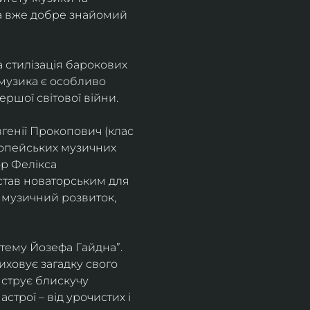
а вже добре знайомий 
 стилізація барокових 
узика є особливо 
ршої світової війни. 
генії Прокопович (клас 
ропейських музичних 
р Фелікса 
став новаторським для 
 музичний розвиток, 
тему Йозефа Гайдна”. 
иховує загадку свого 
нструє блискучу 
трої – від урочистих і 