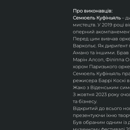
Про виконавців:
Семюель Куфіньяль
 – 
мистецтв. У 2019 році 
оперний акомпанемент 
Перед цим вивчав оркес
Варкольє. Як дириґент п
Амано та іншими. Брав 
Марін Алсоп, Філіппа Ог
хором Паризького оркес
Семюель Куфіньяль пра
режисера Баррі Коскі в
Жако з Віденським сим
З жовтня 2023 року оч
та бізнесу.
Відкритий до всього н
презентуючи їхню творч
Був обраним одним із ди
музичному фестивалі 20