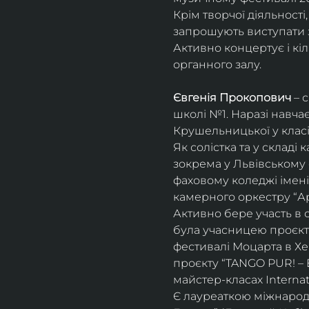
Крім творчої діяльност
запрошують виступати з
Активно концертує і кіл
органного залу. 
Євгенія Прокопович
 – 
школі №1. Наразі навча
Крушельницької у класі 
Як солістка та у склад
зокрема у Львівському 
фаховому коледжі імені 
камерного оркестру “Ар
Активно бере участь в 
була учасницею проєкті
фестивалі Моцарта в Хе
проєкту “TANGO PUR! – E
майстер-класах Internat
Є лауреаткою міжнародн