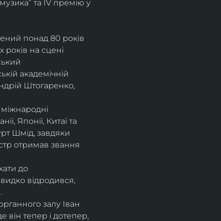
музика” та IV премію у 
рений понад 80 років 
 років на сцені 
ський 
ькій академічній 
ндрій Штогаренко, 
 міжнародні 
нії, Японії, Китаї та 
рт Шмід, завдяки 
стр отримав звання 
хати до 
видко відродився, 
.
рганного залу Іван 
 він тепер і дотепер, 