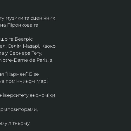
ту музики та сценічних 
на Піронкова та 
шо та Беатріс 
л, Селім Мазарі, Каоко 
а у Бернара Тету, 
otre-Dame de Paris, з 
 “Кармен” Бізе 
був помічником Марі 
ніверситету економіки 
композиторами, 
ому літньому 