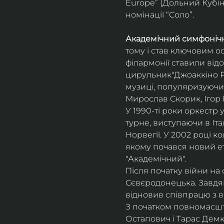
Europe” (Дольний Кубін,
номінації “Соло”.
Академічний симфонічн
тому і став ключовим о
філармонії ставили відо
цирульник"Джоаккіно Ро
музиці, популяризуючи 
Мирослав Скорик, Ігор 
У 1990-ті роки оркестр 
турне, виступаючи в Італії
Норвегії. У 2002 році 
якому почався новий ет
"Академічний".
Після початку війни на 
Сєвєродонецька. Завдя
відновив співпрацю з 
З початком повномасшта
Остапович і Тарас Демк