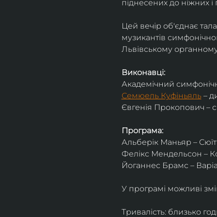
піднесених до ніжних і 
Цей вечір об'єднає тал
музикантів симфонічног
Львівському органному 
Виконавці:
Академічний симфонічн
Семюель Куфіньяль
 – 
Євгенія Прокопович – 
Програма:
Альберік Маньяр – Сюїта
Фелікс Мендельсон – Ко
Йоганнес Брамс – Варіац
У програмі можливі змі
Тривалість: близько го