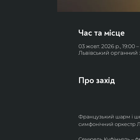
Час та місце
03 жовт. 2026 р., 19:00 –
Львівський органний за
Про захід
Французький шарм і ше
симфонічний оркестр Л
Семюель Куфіньяль – фр