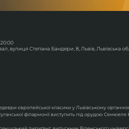
 20:00
л, вулиця Степана Бандери, 8, Львів, Львівська обл
деври європейської класики у Львівському органному
уганської філармонії виступить під орудою Семюеля 
анцузький дириґент, випускник Віденського універси