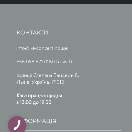
КОНТАКТИ
info@lvivconcert.house
+38 098 871 0180 (лінія 1)
вулиця Степана Бандери 8,
Львів, Україна, 79013
Каса працює щодня
з 13:00 до 19:00
ІНФОРМАЦІЯ
КНОПКА
ЗВ'ЯЗКУ