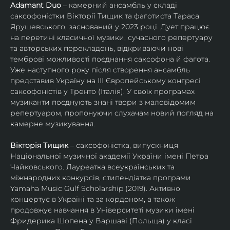
Adamant Duo
 – камерний ансамбль у складі 
саксофоністки Вікторії Тищик та фаготиста Тараса 
Ярушевського, заснований у 2023 році. Дует працює 
на перетині класичної музики, сучасного репертуару 
та авторських перекладень, відкриваючи нові 
темброві можливості поєднання саксофона й фагота. 
Уже наступного року після створення ансамбль 
представив Україну на ІІІ Європейському конгресі 
саксофоністів у Тренто (Італія). У своїх програмах 
музиканти поєднують знані твори з маловідомим 
репертуаром, пропонуючи слухачам новий погляд на 
камерне музикування.
Вікторія Тищик
 – саксофоністка, випускниця 
Національної музичної академії України імені Петра 
Чайковського. Лауреатка всеукраїнських та 
міжнародних конкурсів, стипендіатка програми 
Yamaha Music Gulf Scholarship (2019). Активно 
концертує в Україні та за кордоном, а також 
продовжує навчання в Університеті музики імені 
Фридерика Шопена у Варшаві (Польща) у класі 