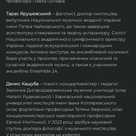
професора Павла Гуснара.
Тарас Ярушевський
 – фаготист, доктор мистецтва, 
випускник Національної музичної академії України 
імені Петра Чайковського, де також завершив 
асистентуру-стажування та творчу аспірантуру. Соліст 
Національного академічного симфонічного оркестру 
України, лауреат всеукраїнських і міжнародних 
конкурсів. Активно виступає як ансамблевий музикант, 
бере участь у проєктах, присвячених класичній та 
сучасній академічній музиці, а також є учасником 
ансамблю Ensemble 24.
Денис Кашуба
 – піаніст, концертмейстер і педагог. 
Закінчив Дніпродзержинське музичне училище (клас 
Наталії Рудковської) і Харківський національний 
університет мистецтв імені Івана Котляревського 
(клас фортепіано професорки Тетяни Веркіної, клас 
концертмейстерської майстерності професорки 
Євгенії Нікітської). У 2023 році здобув науковий 
ступінь доктора філософії з музичного мистецтва.
У різні роки викладав на кафедрі 