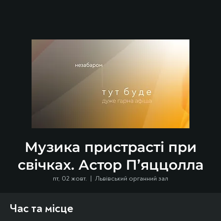
Музика пристрасті при
свічках. Астор П’яццолла
пт, 02 жовт.
  |  
Львівський органний зал
Час та місце