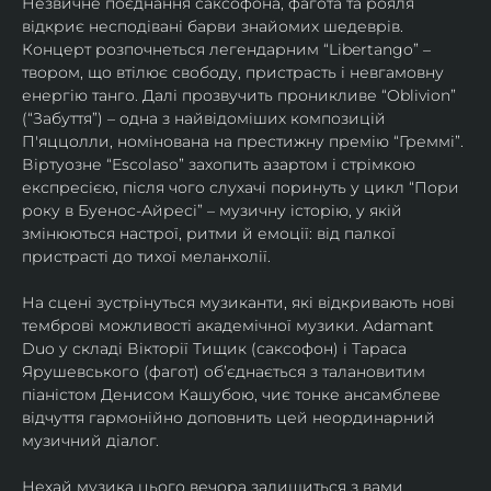
Незвичне поєднання саксофона, фагота та рояля 
відкриє несподівані барви знайомих шедеврів. 
Концерт розпочнеться легендарним “Libertango” – 
твором, що втілює свободу, пристрасть і невгамовну 
енергію танго. Далі прозвучить проникливе “Oblivion” 
(“Забуття”) – одна з найвідоміших композицій 
П'яццолли, номінована на престижну премію “Греммі”. 
Віртуозне “Escolaso” захопить азартом і стрімкою 
експресією, після чого слухачі поринуть у цикл “Пори 
року в Буенос-Айресі” – музичну історію, у якій 
змінюються настрої, ритми й емоції: від палкої 
пристрасті до тихої меланхолії. 
На сцені зустрінуться музиканти, які відкривають нові 
темброві можливості академічної музики. Adamant 
Duo у складі Вікторії Тищик (саксофон) і Тараса 
Ярушевського (фагот) об’єднається з талановитим 
піаністом Денисом Кашубою, чиє тонке ансамблеве 
відчуття гармонійно доповнить цей неординарний 
музичний діалог.
Нехай музика цього вечора залишиться з вами 