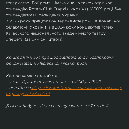
товариства (Байройт, Німеччина), а також отримав
стипендію Rotary Club (Харків, Україна). У 2021 році був 
стипендіатом Президента України. 
З 2023 року працює концертмейстером Національної 
філармонії України, а з 2024 року концертмейстер 
Київського національного академічного театру 
оперети (за сумісництвом).
Концертний зал працює відповідно до безпекових 
рекомендацій Львівської міської ради.
Квитки можна придбати:
– у касі Органного залу щодня з 13:00 до 19:00
– онлайн на
https://lviv.kontramarka.ua/uk/concert/lvivskij-
organnyj-zal-533.html
//Ця подія буде цікава відвідувачам від ~7 років.//