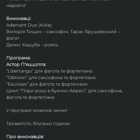
надовго!
Виконавці: 
Adamant Duo (Київ): 
Вікторія Тищик – саксофон, Тарас Ярушевський – 
фагот
Денис Кашуба – рояль
Програма:
Астор П'яццолла:
“Libertango” для фагота та фортепіано
“Oblivion” для саксофона та фортепіано
“Escolaso” для фагота та фортепіано
Цикл “Пори року в Буенос-Айресі” для саксофона, 
фагота та фортепіано
У програмі можливі зміни!
Тривалість: близько години
Про виконавців: