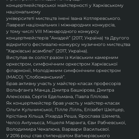
концертмейстерської майстерності у Харківському 
національному
університеті мистецтв імені Івана Котляревського. 
Лавреат національних і міжнародних конкурсів,
у тому числі VIII Міжнародного конкурсу 
концертмейстерів “Амадей” (2017, Україна) та Другого
відкритого фестивалю-конкурсу музичного мистецтва 
“Харківські асамблеї” (2017, Україна).
Виступав як соліст разом із Київським камерним 
оркестром, симфонічним оркестром Харківської
філармонії, Молодіжним симфонічним оркестром 
(МАСО) “Слобожанський”.
Брав активну участь у майстер-класах професорів 
Вольфганга Манца, Дмитра Башкірова, Дмитра
Алексєєва, Сергія Едельмана, Павла Гілілова.
Як концертмейстер брав участь у майстер-класах 
Ольги Кульчинської, Пілле Лілль, Елізабет Шютцер, 
Крістіана Хільца, Ріхарда Реша, Ярослава Шемета, 
Челсо Антуньєса, Мішеля Маранга, Єви Рабчевської, 
Володимира Чекалюка, Варвари Васильєвої.
У 2016 році став стипендіатом Ваґнерівського 