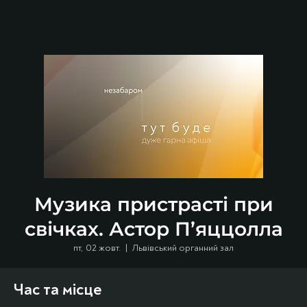
Музика пристрасті при
свічках. Астор П’яццолла
пт, 02 жовт.
  |  
Львівський органний зал
Час та місце