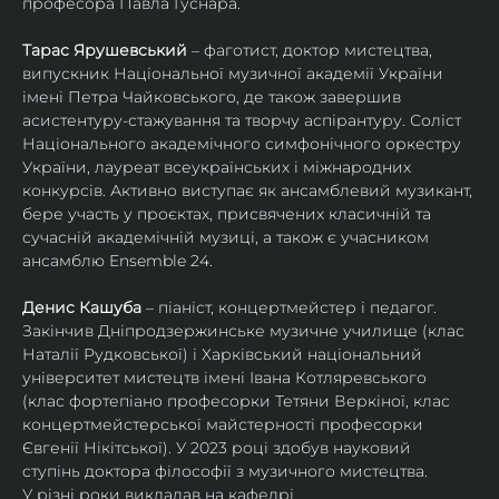
професора Павла Гуснара.
Тарас Ярушевський
 – фаготист, доктор мистецтва, 
випускник Національної музичної академії України 
імені Петра Чайковського, де також завершив 
асистентуру-стажування та творчу аспірантуру. Соліст 
Національного академічного симфонічного оркестру 
України, лауреат всеукраїнських і міжнародних 
конкурсів. Активно виступає як ансамблевий музикант, 
бере участь у проєктах, присвячених класичній та 
сучасній академічній музиці, а також є учасником 
ансамблю Ensemble 24.
Денис Кашуба
 – піаніст, концертмейстер і педагог. 
Закінчив Дніпродзержинське музичне училище (клас 
Наталії Рудковської) і Харківський національний 
університет мистецтв імені Івана Котляревського 
(клас фортепіано професорки Тетяни Веркіної, клас 
концертмейстерської майстерності професорки 
Євгенії Нікітської). У 2023 році здобув науковий 
ступінь доктора філософії з музичного мистецтва.
У різні роки викладав на кафедрі 