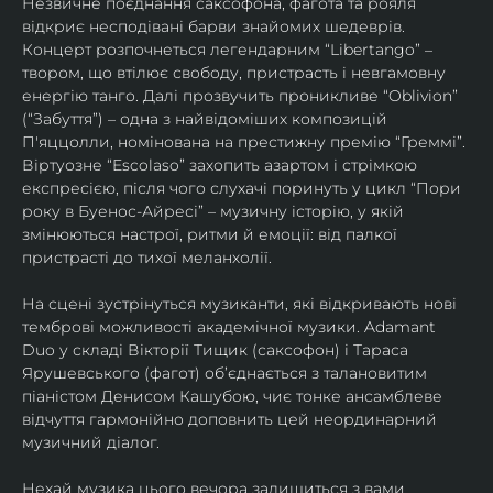
Незвичне поєднання саксофона, фагота та рояля 
відкриє несподівані барви знайомих шедеврів. 
Концерт розпочнеться легендарним “Libertango” – 
твором, що втілює свободу, пристрасть і невгамовну 
енергію танго. Далі прозвучить проникливе “Oblivion” 
(“Забуття”) – одна з найвідоміших композицій 
П'яццолли, номінована на престижну премію “Греммі”. 
Віртуозне “Escolaso” захопить азартом і стрімкою 
експресією, після чого слухачі поринуть у цикл “Пори 
року в Буенос-Айресі” – музичну історію, у якій 
змінюються настрої, ритми й емоції: від палкої 
пристрасті до тихої меланхолії. 
На сцені зустрінуться музиканти, які відкривають нові 
темброві можливості академічної музики. Adamant 
Duo у складі Вікторії Тищик (саксофон) і Тараса 
Ярушевського (фагот) об’єднається з талановитим 
піаністом Денисом Кашубою, чиє тонке ансамблеве 
відчуття гармонійно доповнить цей неординарний 
музичний діалог.
Нехай музика цього вечора залишиться з вами 