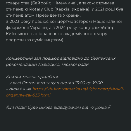
товариства (Байройт, Німеччина), а також отримав
стипендію Rotary Club (Харків, Україна). У 2021 році був 
стипендіатом Президента України. 
З 2023 року працює концертмейстером Національної 
філармонії України, а з 2024 року концертмейстер 
Київського національного академічного театру 
оперети (за сумісництвом).
Концертний зал працює відповідно до безпекових 
рекомендацій Львівської міської ради.
Квитки можна придбати:
– у касі Органного залу щодня з 13:00 до 19:00
– онлайн на
https://lviv.kontramarka.ua/uk/concert/lvivskij-
organnyj-zal-533.html
//Ця подія буде цікава відвідувачам від ~7 років.//