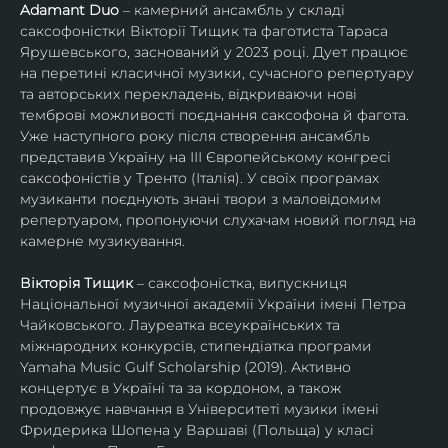
Adamant Duo
 – камерний ансамбль у складі 
саксофоністки Вікторії Тищик та фаготиста Тараса 
Ярушевського, заснований у 2023 році. Дует працює 
на перетині класичної музики, сучасного репертуару 
та авторських перекладень, відкриваючи нові 
темброві можливості поєднання саксофона й фагота. 
Уже наступного року після створення ансамбль 
представив Україну на ІІІ Європейському конгресі 
саксофоністів у Тренто (Італія). У своїх програмах 
музиканти поєднують знані твори з маловідомим 
репертуаром, пропонуючи слухачам новий погляд на 
камерне музикування.
Вікторія Тищик
 – саксофоністка, випускниця 
Національної музичної академії України імені Петра 
Чайковського. Лауреатка всеукраїнських та 
міжнародних конкурсів, стипендіатка програми 
Yamaha Music Gulf Scholarship (2019). Активно 
концертує в Україні та за кордоном, а також 
продовжує навчання в Університеті музики імені 
Фридерика Шопена у Варшаві (Польща) у класі 