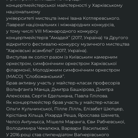
концертмейстерської майстерності у Харківському 
національному
університеті мистецтв імені Івана Котляревського. 
Лавреат національних і міжнародних конкурсів,
у тому числі VIII Міжнародного конкурсу 
концертмейстерів “Амадей” (2017, Україна) та Другого
відкритого фестивалю-конкурсу музичного мистецтва 
“Харківські асамблеї” (2017, Україна).
Виступав як соліст разом із Київським камерним 
оркестром, симфонічним оркестром Харківської
філармонії, Молодіжним симфонічним оркестром 
(МАСО) “Слобожанський”.
Брав активну участь у майстер-класах професорів 
Вольфганга Манца, Дмитра Башкірова, Дмитра
Алексєєва, Сергія Едельмана, Павла Гілілова.
Як концертмейстер брав участь у майстер-класах 
Ольги Кульчинської, Пілле Лілль, Елізабет Шютцер, 
Крістіана Хільца, Ріхарда Реша, Ярослава Шемета, 
Челсо Антуньєса, Мішеля Маранга, Єви Рабчевської, 
Володимира Чекалюка, Варвари Васильєвої.
У 2016 році став стипендіатом Ваґнерівського 