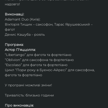
надовго!
Виконавці: 
Adamant Duo (Київ): 
Вікторія Тищик – саксофон, Тарас Ярушевський – 
фагот
Денис Кашуба – рояль
Програма:
Астор П'яццолла:
“Libertango” для фагота та фортепіано
“Oblivion” для саксофона та фортепіано
“Escolaso” для фагота та фортепіано
Цикл “Пори року в Буенос-Айресі” для саксофона, 
фагота та фортепіано
У програмі можливі зміни!
Тривалість: близько години
Про виконавців: