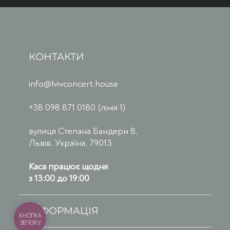
КОНТАКТИ
info@lvivconcert.house
+38 098 871 0180 (лінія 1)
вулиця Степана Бандери 8,
Львів, Україна, 79013
Каса працює щодня
з 13:00 до 19:00
ІНФОРМАЦІЯ
КНОПКА
ЗВ'ЯЗКУ