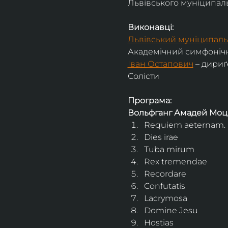
Львівського муніципальн
Виконавці:
Львівський муніципаль
Академічний симфонічн
Іван Остапович
 – дириґ
Солісти
Програма:
Вольфганг Амадей Моц
Requiem aeternam. 
Dies irae
Tuba mirum
Rex tremendae
Recordare
Confutatis
Lacrymosa
Domine Jesu
Hostias