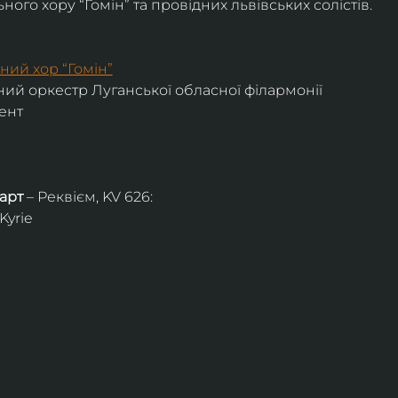
ого хору “Гомін” та провідних львівських солістів.
ний хор “Гомін”
ий оркестр Луганської обласної філармонії
ент
арт
 – Реквієм, KV 626:
Kyrie