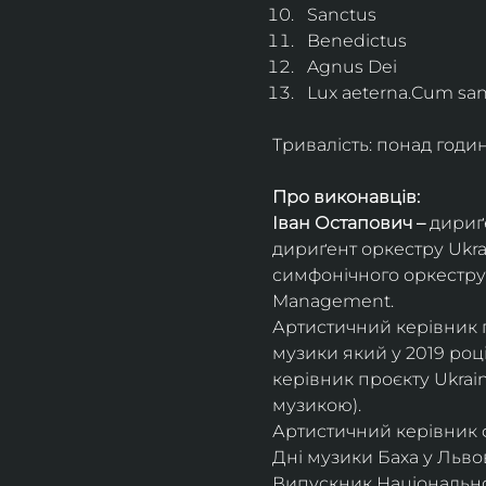
Sanctus
Benedictus
Agnus Dei
Lux aeterna.Cum sanc
Тривалість: понад годи
Про виконавців:
Іван Остапович – 
дириґе
дириґент оркестру Ukrai
симфонічного оркестру 
Management.
Артистичний керівник пр
музики який у 2019 роц
керівник проєкту Ukrai
музикою).
Артистичний керівник 
Дні музики Баха у Львові
Випускник Національної