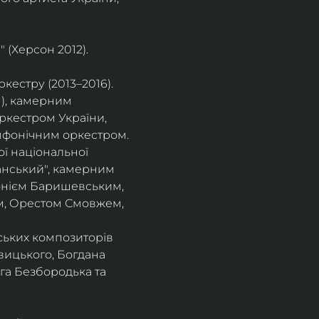
 (Херсон 2012).
естру (2013–2016).
), камерним 
ркестром України, 
фонічним оркестром. 
ї національної 
нський", камерним 
тонієм Баришевським, 
, Орестом Смовжем, 
ських композиторів 
вицького, Богдана 
га Безбородька та 