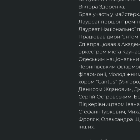
Віктора Здоренка.
Брав участь у майстеркл
Лауреат першої премії 
Лауреат Національної п
Працював дириґентом І
Співпрацював з Академ
оркестром міста Кауна
Одеським національни
Чернігівським філармо
філармонії, Молодіжни
хором "Cantus" (Ужгоро
Денисом Ждановим, Дм
Сергій Островським, Б
Під керівництвом Івана
Стефанії Туркевич, Мих
Фроляк, Олександра Щет
інших.