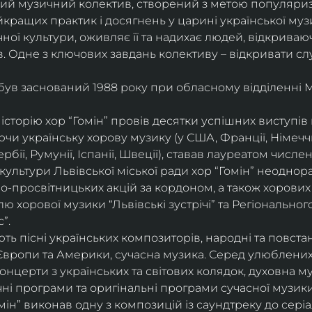
ий музичний колектив, створений з метою популяриза
йкращих практик і досягнень у царині української муз
ої культури, оживляє її та надихає людей, відкриваюч
. Одне з ключових завдань колективу – відкривати сл
 був заснований 1988 року при обласному відділенні 
історію хор “Гомін” провів десятки успішних виступів в 
и українську хорову музику (у США, Франції, Німеччині
ербії, Румунії, Іспанії, Швеції), ставав лауреатом числ
культури Львівської міської ради хор “Гомін” неоднор
о-просвітницьких акцій за кордоном, а також хорових 
 хорової музики “Львівські зустрічі” та Регіонально
”.
ь пісні українських композиторів, народні та повстанс
Європи та Америки, сучасна музика. Серед улюблених
 концерти з українських та світових колядок, духовна м
чні програми та оригінальні програми сучасної музики
ін” виконав одну з композицій із саундтреку до серіа