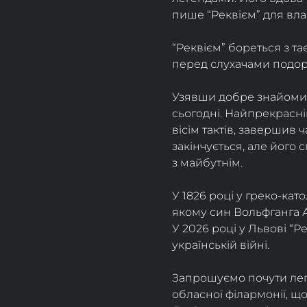
пише “Реквієм” для вла
“Реквієм” бореться з т
перед слухачами подоро
Узявши добре знайомий 
сьогодні. Найпрекрасні
вісім тактів, завершив 
закінчується, але його 
з майбутнім.
У 1826 році у греко-ка
якому син Вольфганга 
У 2026 році у Львові “Р
українській війні. 
Запрошуємо почути лег
обласної філармонії, щ