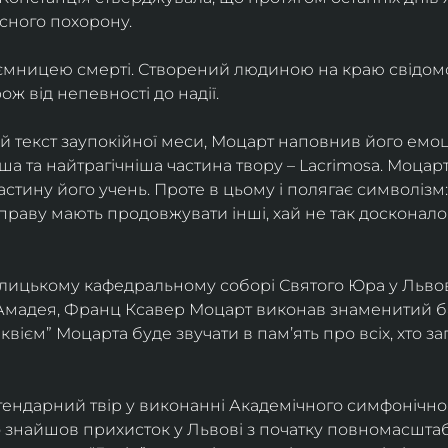
сного похорону.
аємницею смерті. Створений людиною на краю свідомост
ж від непевності до надії.
текст заупокійної меси, Моцарт наповнив його емоці
ша та найтрагічніша частина твору – Lacrimosa. Моцар
частину його учень. Проте в цьому і полягає символізм:
справу мають продовжувати інші, хай не так досконало
толицькому кафедральному соборі Святого Юра у Львові
Амадея, Франц Ксавер Моцарт виконав знаменитий бат
еквієм” Моцарта буде звучати в памʼять про всіх, хто з
ендарний твір у виконанні Академічного симфонічног
о знайшов прихисток у Львові з початку повномасшта