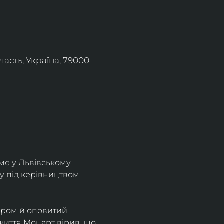
асть, Україна, 79000
ме у Львівському 
у під керівництвом 
ором й оповитий 
життя Моцарт вірив, що 