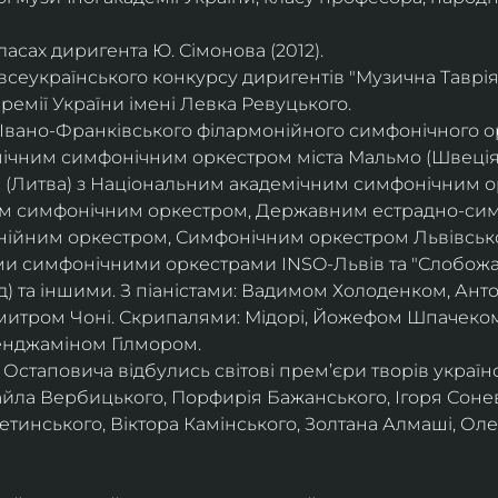
асах диригента Ю. Сімонова (2012).
всеукраїнського конкурсу диригентів "Музична Таврія"
ремії України імені Левка Ревуцького.
вано-Франківського філармонійного симфонічного орк
ічним симфонічним оркестром міста Мальмо (Швеція
с (Литва) з Національним академічним симфонічним о
м симфонічним оркестром, Державним естрадно-сим
нійним оркестром, Симфонічним оркестром Львівсько
ми симфонічними оркестрами INSO-Львів та "Слобожа
д) та іншими. З піаністами: Вадимом Холоденком, Ан
итром Чоні. Скрипалями: Мідорі, Йожефом Шпачеком
енджаміном Гілмором.
 Остаповича відбулись світові прем’єри творів україн
айла Вербицького, Порфирія Бажанського, Ігоря Соне
инського, Віктора Камінського, Золтана Алмаші, Оле