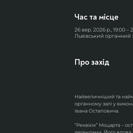
Час та місце
26 вер. 2026 р., 19:00 – 
Львівський органний за
Про захід
Найвеличніший та найм
органному залі у викон
Івана Остаповича.
“Реквієм” Моцарта – ос
легендами. Його вдова 