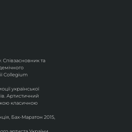
. Співзасновник та 
демічного 
ї Collegium 
оції української 
ів. Артистичний 
ською класичною 
ія, Бах-Маратон 2015, 
го артиста України, 