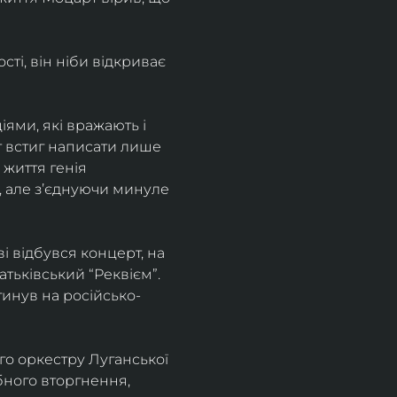
і, він ніби відкриває 
ями, які вражають і 
т встиг написати лише 
 життя генія 
, але зʼєднуючи минуле 
 відбувся концерт, на 
ьківський “Реквієм”.
агинув на російсько-
о оркестру Луганської 
бного вторгнення, 