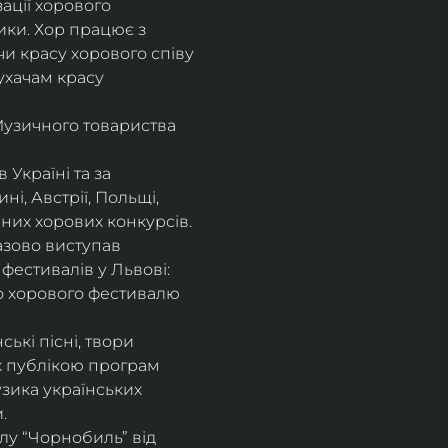
ції хорового 
ики. Хор працює з 
и красу хорового співу 
ухачам красу 
Музичного товариства 
Україні та за 
, Австрії, Польщі, 
енних хорових конкурсів.
азово виступав 
фестивалів у Львові: 
го хорового фестивалю 
ькі пісні, твори 
 публікою програм 
узика українських 
. 
лу “Чорнобиль” від 