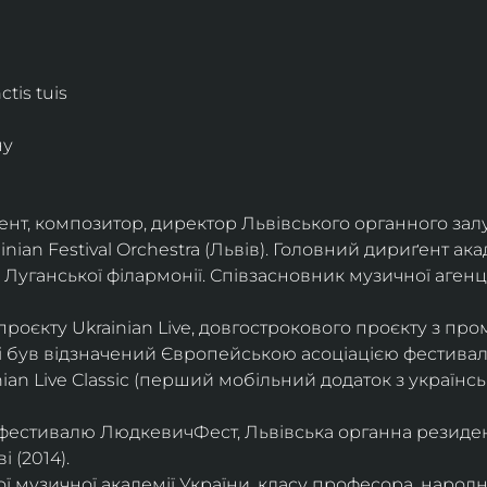
tis tuis
ну
нт, композитор, директор Львівського органного залу
nian Festival Orchestra (Львів). Головний дириґент ака
Луганської філармонії. Співзасновник музичної агенці
оєкту Ukrainian Live, довгострокового проєкту з пром
і був відзначений Європейською асоціацією фестивал
nian Live Classic (перший мобільний додаток з україн
фестивалю ЛюдкевичФест, Львівська органна резиденц
 (2014).
 музичної академії України, класу професора, народно