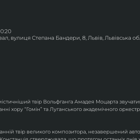
20:20
л, вулиця Степана Бандери, 8, Львів, Львівська обл
істичніший твір Вольфганга Амадея Моцарта звучати
анні хору “Гомін” та Луганського академічного оркестр
танній твір великого композитора, незавершений авт
Констанція стверджувала, що протягом останніх днів 