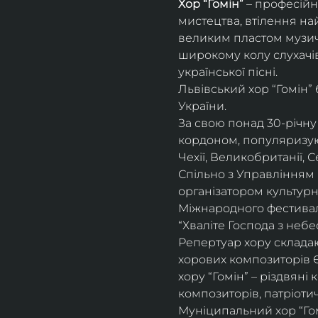
Хор “Гомін” 
– професійн
мистецтва, втілення на
великим пластом музичн
широкому колу слухачів
української пісні. 
Львівський хор “Гомін”
України. 
За свою понад 30-річну 
кордоном, популяризуюч
Чехії, Великобританії, С
Спільно з Управлінням 
організатором культурн
Міжнародного фестивалю
“Хваліте Господа з небес
Репертуар хору складают
хорових композиторів 
хору “Гомін” – різдвяні
композиторів, патріоти
Муніципальний хор “Гом