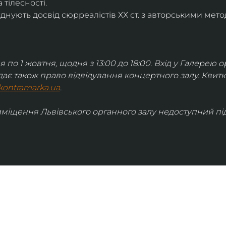
 тілесності.
днують досвід сюрреалістів ХХ ст. з авторськими мето
я по 1 жовтня, щодня з 13:00 до 18:00. Вхід у Галерею о
дає також право відвідування концертного залу. Квит
kontramarka.ua
.
иміщення Львівського органного залу недоступний під 
ІНФОРМАЦІЯ