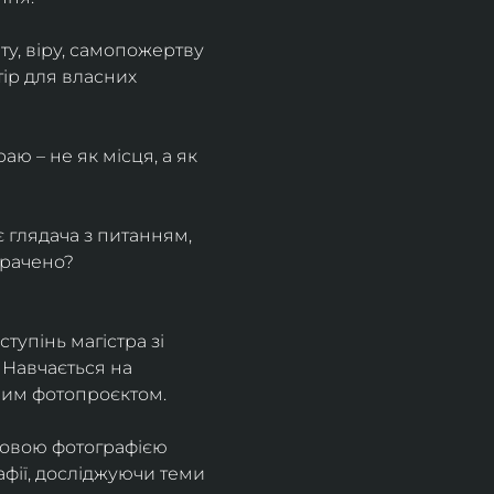
у, віру, самопожертву 
ір для власних 
ю – не як місця, а як 
є глядача з питанням, 
трачено?
тупінь магістра зі 
 Навчається на 
ним фотопроєктом.
ровою фотографією 
афії, досліджуючи теми 