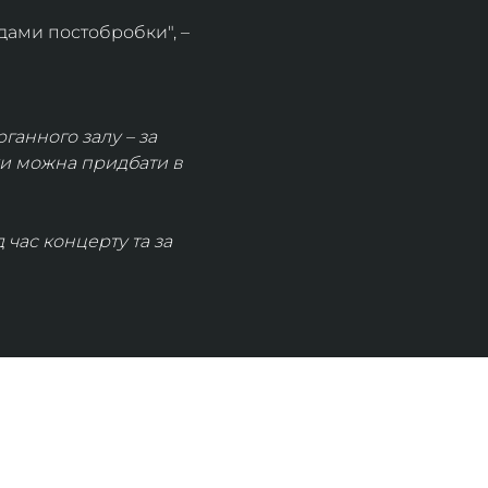
дами постобробки", – 
рганного залу – за 
ки можна придбати в 
час концерту та за 
КОНТАКТИ