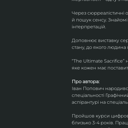
Через сюрреалістичні о
й пошук сенсу. Знайомі
інтерпретацій.
Доповнює виставку серія
стану, до якого людина
“The Ultimate Sacrifice
яке кожен має поставит
Про автора:
Іван Попович народився 
спеціальності Графічний
аспірантурі на спеціал
Пройшов курси цифрово
близько 3-4 років. Пра