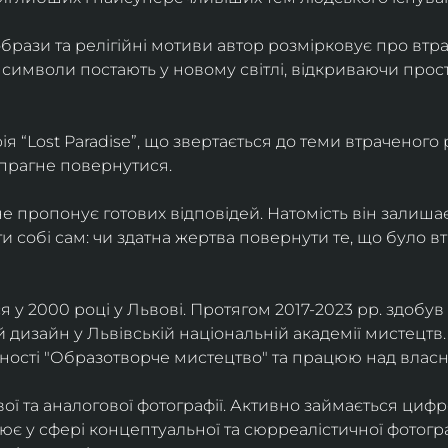
брази та релігійні мотиви автор розмірковує про втрат
 символи постають у новому світлі, відкриваючи прост
 “Lost Paradise”, що звертається до теми втраченого ра
 прагне повернутися.
” не пропонує готових відповідей. Натомість він залиша
и собі сам: чи здатна жертва повернути те, що було в
у 2000 році у Львові. Протягом 2017-2023 рр. здобув с
 дизайн у Львівській національній академії мистецтв.
ьності "Образотворче мистецтво" та працюю над влас
ї та аналогової фотографії. Активно займається циф
цює у сфері концептуальної та сюрреалістичної фотогр