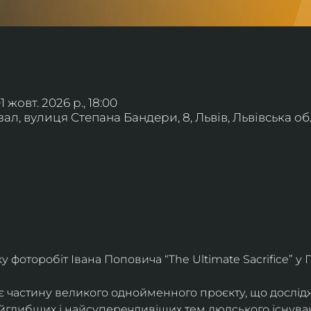
01 жовт. 2026 р., 18:00
л, вулиця Степана Бандери, 8, Львів, Львівська обл
фоторобіт Івана Поповича “The Ultimate Sacrifice” у Г
є частину великого однойменного проєкту, що дослід
айглибших і найсуперечливіших тем людського існува