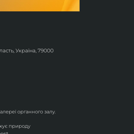
асть, Україна, 79000
алереї органного залу.
жує природу 
ння.