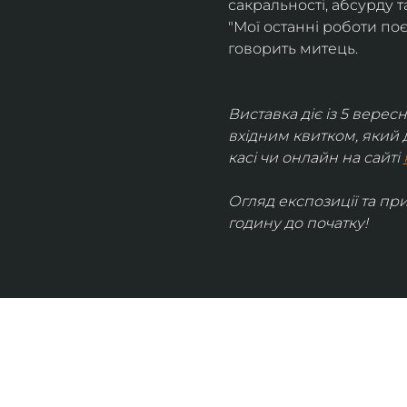
сакральності, абсурду та
"Мої останні роботи поє
говорить митець.
Виставка діє із 5 вересн
вхідним квитком, який 
касі чи онлайн на сайті 
Огляд експозиції та пр
годину до початку!
UKRAINIAN LIVE