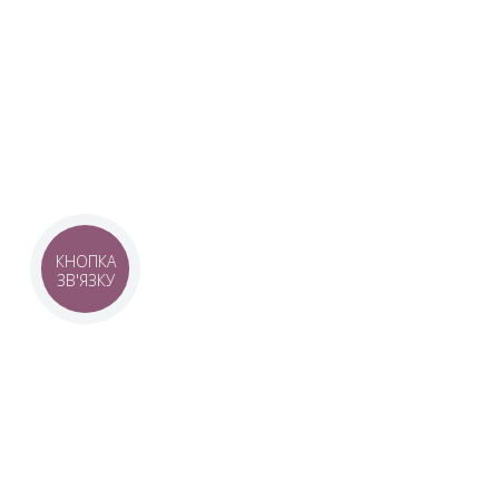
Наша команда з 2019 року реалізує загальнонаці
стратегію промоції української музики Ukrainian L
це:
–
Ukrainian Live Classic
– перший у світі мобільни
українською класикою, медіаплатформа зі стаття
композиторів та твори.
–
YouTube-канал Ukrainian Live Classic
– професій
української музики та українських музикантів.
–
Ukrainian Scores
– онлайн-бібліотека нот украї
композиторів.
КНОПКА
ЗВ'ЯЗКУ