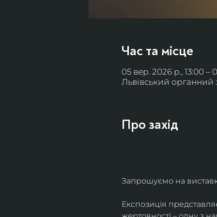
Час та місце
05 вер. 2026 р., 13:00 – 
Львівський органний за
Про захід
Запрошуємо на виставку 
Експозиція представля
жертовності – одну з н