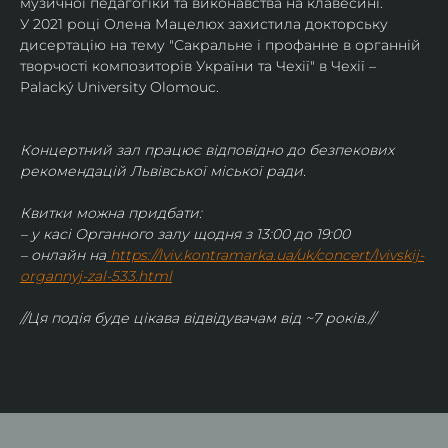
музичної педагогіки та виконавства на клавесині.
У 2021 році Олена Мацелюх захистила докторську 
дисертацію на тему "Сакральне і профанне в органній 
творчості композиторів України та Чехії" в Чехії – 
Palacký University Olomouc.
Концертний зал працює відповідно до безпекових 
рекомендацій Львівської міської ради.
Квитки можна придбати:
– у касі Органного залу щодня з 13:00 до 19:00
– онлайн на
https://lviv.kontramarka.ua/uk/concert/lvivskij-
organnyj-zal-533.html
//Ця подія буде цікава відвідувачам від ~7 років.//