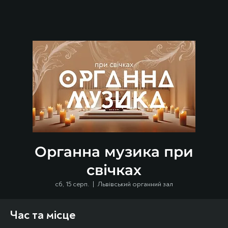
Органна музика при
свічках
сб, 15 серп.
  |  
Львівський органний зал
Час та місце