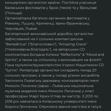
концертних органісток країни. Постійна учасниця 
бахівських фестивалів у Брно (Чехія) та у Вроцлаві 
(Польща).
Організаторка багатьох органних фестивалів у 
Рівному, Луцьку, Кременці, Івано-Франківську, 
Чернівцях, Львові.
Багаторічний виконавський доробок органістки 
зафіксований на її сольних компакт-дисках 
"Benedictus" ("Благословен"), "Amazing Grace" 
("Неймовірна благодать"), на авторських CD 
композитора Богдана Котюка "Reflections" & "Mood and 
Spirits", а також на спільному з виконавцем на флейті 
Пана мультиінструменталістом Ігорем Мацелюхом CD 
"Syrinx". Репертуар органістки складають понад 20 
сольних програм, а також у складі різних ансамблів.
Закінчила Львівську державну консерваторію імені 
Миколи Лисенка (зараз – Львівська національна 
музична академія імені Миколи Лисенка) у класі 
професорки Марії Крих-Угляр як магістр. З 2013 по 
2016 рік навчалася в Київському університеті імені 
Бориса Грінченка. Отримала звання магістра в галузі 