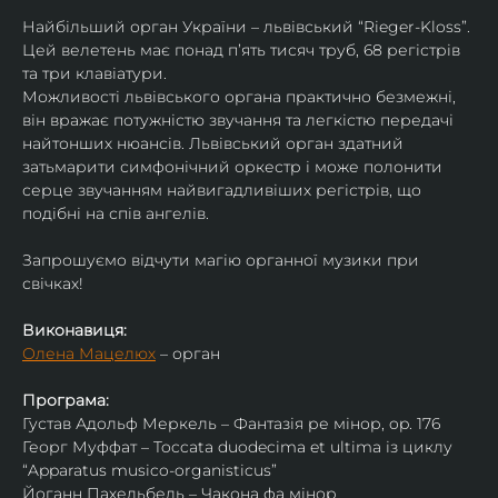
Найбільший орган України – львівський “Rieger-Kloss”. 
Цей велетень має понад пʼять тисяч труб, 68 регістрів 
та три клавіатури.
Можливості львівського органа практично безмежні, 
він вражає потужністю звучання та легкістю передачі 
найтонших нюансів. Львівський орган здатний 
затьмарити симфонічний оркестр і може полонити 
серце звучанням найвигадливіших регістрів, що 
подібні на спів ангелів.
Запрошуємо відчути магію органної музики при 
свічках!
Виконавиця:
Олена Мацелюх
 – орган
Програма:
Густав Адольф Меркель – Фантазія ре мінор, op. 176
Георг Муффат – Toccata duodecima et ultima із циклу 
“Apparatus musico-organisticus”
Йоганн Пахельбель – Чакона фа мінор