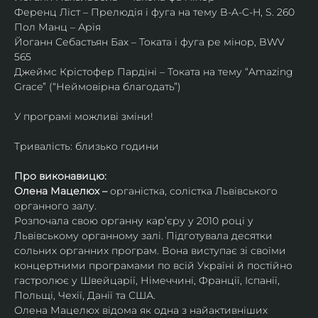
Ференц Ліст – Прелюдія і фуга на тему B-A-C-H, S. 260
Пол Манц – Арія
Йоганн Себастьян Бах – Токата і фуга ре мінор, BWV 
565
Джеймс Крістофер Пардіні – Токата на тему “Amazing 
Grace” (“Неймовірна благодать”)
У програмі можливі зміни!
Тривалість: близько години
Про виконавицю:
Олена Мацелюх – 
органістка, солістка Львівського 
органного залу.
Розпочала свою органну кар’єру у 2010 році у 
Львівському органному залі. Підготувала десятки 
сольних органних програм. Вона виступає зі своїми 
концертними програмами по всій Україні й постійно 
гастролює у Швейцарії, Німеччині, Франції, Іспанії, 
Польщі, Чехії, Данії та США.
Олена Мацелюх відома як одна з найактивніших 