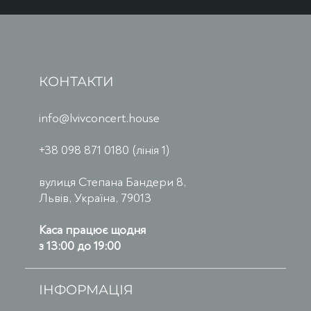
КОНТАКТИ
info@lvivconcert.house
+38 098 871 0180 (лінія 1)
вулиця Степана Бандери 8,
Львів, Україна, 79013
Каса працює щодня
з 13:00 до 19:00
ІНФОРМАЦІЯ