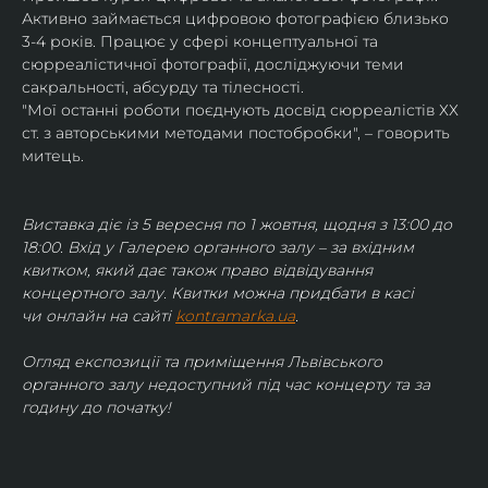
Активно займається цифровою фотографією близько 
3-4 років. Працює у сфері концептуальної та 
сюрреалістичної фотографії, досліджуючи теми 
сакральності, абсурду та тілесності.
"Мої останні роботи поєднують досвід сюрреалістів ХХ 
ст. з авторськими методами постобробки", – говорить 
митець.
Виставка діє із 5 вересня по 1 жовтня, щодня з 13:00 до 
18:00. Вхід у Галерею органного залу – за вхідним 
квитком, який дає також право відвідування 
концертного залу. Квитки можна придбати в касі 
чи онлайн на сайті 
kontramarka.ua
.
Огляд експозиції та приміщення Львівського 
органного залу недоступний під час концерту та за 
годину до початку!