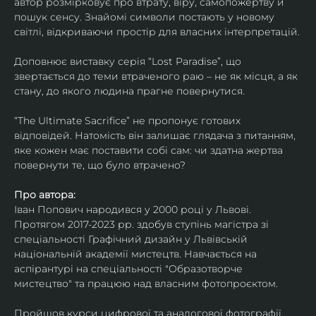
автор розмірковує про втрату, віру, самопожертву й 
пошук сенсу. Знайомі символи постають у новому 
світлі, відкриваючи простір для власних інтерпретацій.
Доповнює виставку серія “Lost Paradise”, що 
звертається до теми втраченого раю – не як місця, а як 
стану, до якого людина прагне повернутися.
“The Ultimate Sacrifice” не пропонує готових 
відповідей. Натомість він залишає глядача з питанням, 
яке кожен має поставити собі сам: чи здатна жертва 
повернути те, що було втрачено?
Про автора:
Іван Попович народився у 2000 році у Львові. 
Протягом 2017-2023 рр. здобув ступінь магістра зі 
спеціальності Графічний дизайн у Львівській 
національній академії мистецтв. Навчається на 
аспірантурі на спеціальності "Образотворче 
мистецтво" та працюю над власним фотопроєктом.
Пройшов курси цифрової та аналогової фотографії. 