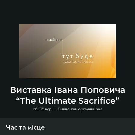
Виставка Івана Поповича
“The Ultimate Sacrifice”
сб, 05 вер.
  |  
Львівський органний зал
Час та місце