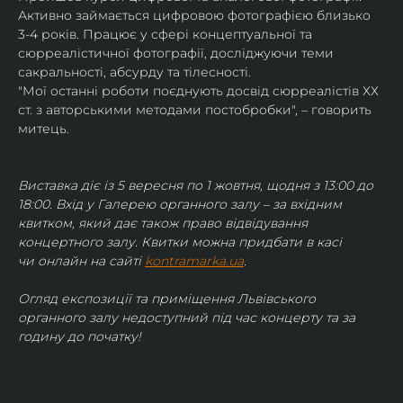
Активно займається цифровою фотографією близько 
3-4 років. Працює у сфері концептуальної та 
сюрреалістичної фотографії, досліджуючи теми 
сакральності, абсурду та тілесності.
"Мої останні роботи поєднують досвід сюрреалістів ХХ 
ст. з авторськими методами постобробки", – говорить 
митець.
Виставка діє із 5 вересня по 1 жовтня, щодня з 13:00 до 
18:00. Вхід у Галерею органного залу – за вхідним 
квитком, який дає також право відвідування 
концертного залу. Квитки можна придбати в касі 
чи онлайн на сайті 
kontramarka.ua
.
Огляд експозиції та приміщення Львівського 
органного залу недоступний під час концерту та за 
годину до початку!