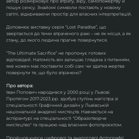
автор розмірковує про втрату, віру, самопожертву й 
пошук сенсу. Знайомі символи постають у новому 
світлі, відкриваючи простір для власних інтерпретацій.
Доповнює виставку серія “Lost Paradise”, що 
звертається до теми втраченого раю – не як місця, а як 
стану, до якого людина прагне повернутися.
“The Ultimate Sacrifice” не пропонує готових 
відповідей. Натомість він залишає глядача з питанням, 
яке кожен має поставити собі сам: чи здатна жертва 
повернути те, що було втрачено?
Про автора:
Іван Попович народився у 2000 році у Львові. 
Протягом 2017-2023 рр. здобув ступінь магістра зі 
спеціальності Графічний дизайн у Львівській 
національній академії мистецтв. Навчається на 
аспірантурі на спеціальності "Образотворче 
мистецтво" та працюю над власним фотопроєктом.
Пройшов курси цифрової та аналогової фотографії. 