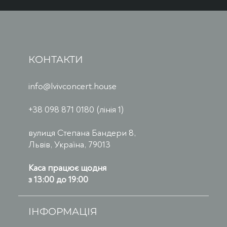
КОНТАКТИ
info@lvivconcert.house
+38 098 871 0180 (лінія 1)
вулиця Степана Бандери 8,
Львів, Україна, 79013
Каса працює щодня
з 13:00 до 19:00
ІНФОРМАЦІЯ