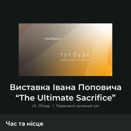
Виставка Івана Поповича
“The Ultimate Sacrifice”
сб, 05 вер.
  |  
Львівський органний зал
Час та місце