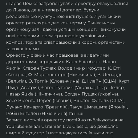
і Тарас Демко запропонували оркестру евакуюватися 
до Львова, де він тепер і дотепер, будучи 
релокованою культурною інституцією. Луганський 
оркестр регулярно дає концерти у Львівському 
органному залі, даючи успішні концерти, виконуючи 
нові програми, прем’єри творів українських 
композиторів та співпрацюючи з хором, органістами 
та вокалістами.
Оркестр у різний час працював із видатними 
дириґентами, серед яких: Карл Еліазберг, Натан 
Рахлін, Стефан Турчак, Володимир Кожухар, К. Етті 
(Австрія), Ф. Моргенштерн (Німеччина), В. Ленардс 
(Бельгія), О. Трглік (Словаччина), Д. Клайн (США), Курт 
Шмід (Австрія), Євген Тутевич (Україна), П’єр Піхлєр, 
Назар Яцків (Німеччина), Богдан Пущак (Україна), 
Хосе Вісенто Перес (Іспанія), Вінстон Фогель (США), 
Лучано Камарго (Бразилія), Такуя Шигешита (Японія), 
Робін Енгелен (Німеччина) та інші.
Записи виступів оркестру постійно публікуються на 
YouTube-каналі Ukrainian Live Classic, що дозволяє 
ширшій аудиторії насолоджуватися їх музикою​.