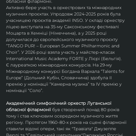
обласній філармонії.
Активно бере участь в оркестрових та міжнародних 
музичних проєктах. Упродовж 2024-2025 років була 
учасницею проєктів академії INSO. У складі оркестру 
ліцею виступала на 35-му Саксонському фестивалі 
Моцарта в Хемніці (Німеччина), а у 2025 році 
долучилася до європейського музичного проєкту 
“TANGO PUR! – European Summer Philharmonic and 
Choir”. У 2026 році взяла участь у майстер-класах 
International Music Academy FORTE у Лієрі (Бельгія).
Є лауреаткою міжнародних конкурсів. На 29-му 
Міжнародному конкурсі Богдана Вархала “Talents for 
Europe” (Дольний Кубін, Словаччина) здобула ІІ 
премію у номінації “Камерна музика” та IV премію у 
номінації “Соло”.
Академічний симфонічний оркестр Луганської 
обласної філармонії
 був створений понад 80 років 
тому і став ключовим осередком музичного життя 
регіону. Протягом 1960–80-х років на сцені філармонії 
ставили відомі опери, такі як "Травіата" Джузеппе 
Верді та "Севільський цирульник"Джоаккіно Россіні. 