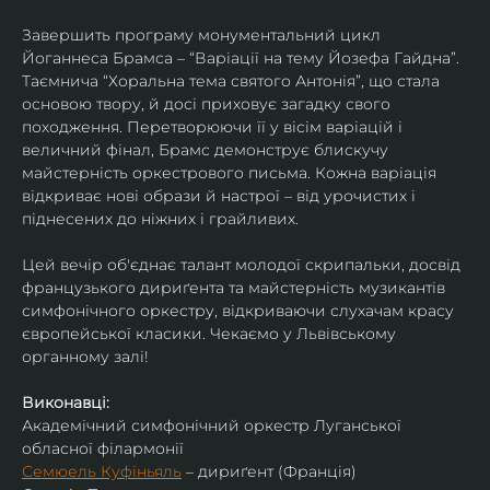
Завершить програму монументальний цикл 
Йоганнеса Брамса – “Варіації на тему Йозефа Гайдна”. 
Таємнича “Хоральна тема святого Антонія”, що стала 
основою твору, й досі приховує загадку свого 
походження. Перетворюючи її у вісім варіацій і 
величний фінал, Брамс демонструє блискучу 
майстерність оркестрового письма. Кожна варіація 
відкриває нові образи й настрої – від урочистих і 
піднесених до ніжних і грайливих. 
Цей вечір об'єднає талант молодої скрипальки, досвід 
французького дириґента та майстерність музикантів 
симфонічного оркестру, відкриваючи слухачам красу 
європейської класики. Чекаємо у Львівському 
органному залі!
Виконавці:
Академічний симфонічний оркестр Луганської 
обласної філармонії
Семюель Куфіньяль
 – дириґент (Франція)