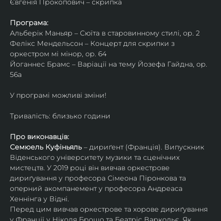
Євгенія Прокопович – скрипка
Програма:
Альберік Маньяр – Сюїта в старовинному стилі, ор. 2
Фелікс Мендельсон – Концерт для скрипки з 
оркестром мі мінор, ор. 64
Йоганнес Брамс – Варіації на тему Йозефа Гайдна, ор. 
56a
У програмі можливі зміни!
Тривалість: близько години
Про виконавців:
Семюель Куфіньяль
 – дириґент (Франція). Випускник 
Віденського університету музики та сценічних 
мистецтв. У 2019 році він вивчав оркестрове 
дириґування у професора Сімеона Піронкова та 
оперний акомпанемент у професора Андреаса 
Хеннінга у Відні.
Перед цим вивчав оркестрове та хорове дириґування 
у Франції у Ніколя Брошо та Беатріс Варкольє. Як 