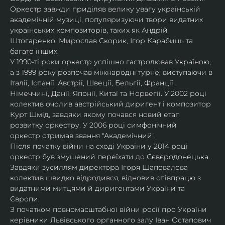
Оркестр завжди приділяв велику увагу українській 
академічній музиці, популяризуючи твори видатних 
українських композиторів, таких як Андрій 
Штогаренко, Мирослав Скорик, Ігор Карабиць та 
багато інших.
У 1990-ті роки оркестр успішно гастролював Україною, 
а з 1999 року розпочав міжнародні турне, виступаючи в 
Італії, Іспанії, Австрії, Швеції, Бельгії, Франції, 
Німеччині, Данії, Японії, Китаї та Норвегії. У 2002 році 
колектив очолив австрійський диригент і композитор 
Курт Шмід, завдяки якому почався новий етап 
розвитку оркестру. У 2006 році симфонічний 
оркестр отримав звання "Академічний".
Після початку війни на сході України у 2014 році 
оркестр був змушений переїхати до Сєвєродонецька. 
Завдяки зусиллям директора Ігоря Шаповалова 
колектив швидко відродився, відновив співпрацю з 
видатними митцями й диригентами України та 
Європи.
З початком повномасштабної війни росії про України 
керівники Львівського органного залу Іван Остапович 