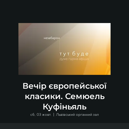
Вечір європейської
класики. Семюель
Куфіньяль
сб, 03 жовт.
  |  
Львівський органний зал