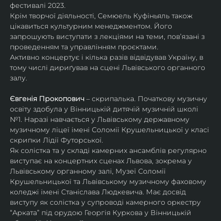
фестивалі 2023.
Крім творчої діяльності, Семюель Куфіньяль також 
цікавиться культурним менеджментом. Його 
запрошують виступати з лекціями на теми, пов’язані з 
проведенням та управлінням проєктами.
Активно концертує і кілька разів відвідував Україну, в 
тому числі дириґував на сцені Львівського органного 
залу. 
Євгенія Прокопович
 – скрипалька. Початкову музичну 
освіту здобула у Вінницькій дитячій музичній школі 
№1. Наразі навчається у Львівському державному 
музичному ліцеї імені Соломії Крушельницької у класі 
скрипки Лідії Футорської.
Як солістка та у складі камерних ансамблів регулярно 
виступає на концертних сценах Львова, зокрема у 
Львівському органному залі, Музеї Соломії 
Крушельницької та Львівському музичному фаховому 
коледжі імені Станіслава Людкевича. Має досвід 
виступу як солістка у супроводі камерного оркестру 
“Арката” під орудою Георгія Куркова у Вінницькій 