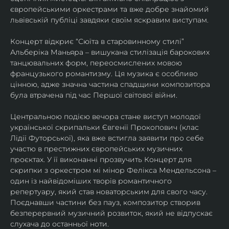
європейськими оркестрами та вже добре знайомий 
львівській публіці завдяки своїм яскравим виступам. 
Концерт відкриє “Сюїта в старовинному стилі” 
Альберіка Маньяра – вишукана стилізація барокових 
танцювальних форм, переосмислених мовою 
французького романтизму. Ця музика є особливо 
цінною, адже значна частина спадщини композитора 
була втрачена під час Першої світової війни. 
Центральною подією вечора стане виступ молодої 
української скрипальки Євгенії Прокопович (клас 
Лідії Футорської), яка вже встигла заявити про себе 
участю в престижних європейських музичних 
проєктах. У її виконанні прозвучить Концерт для 
скрипки з оркестром мі мінор Фелікса Мендельсона – 
один із найвідоміших творів романтичного 
репертуару, який став новаторським для свого часу. 
Поєднавши частини без пауз, композитор створив 
безперервний музичний розвиток, який не відпускає 
слухача до останньої ноти. 