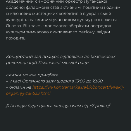
Академічний симфонічний оркестр Луганської 
обласної філармонії став активним, помітним і одним 
із ключових мистецьких колективів в українській 
культурі та важливим учасником культурного життя 
Львова. Він також допомагає зберігати осередок 
культури тимчасово окупованого регіону, звідки 
походить.
Концертний зал працює відповідно до безпекових 
рекомендацій Львівської міської ради.
Квитки можна придбати:
– у касі Органного залу щодня з 13:00 до 19:00
– онлайн на
https://lviv.kontramarka.ua/uk/concert/lvivskij-
organnyj-zal-533.html
//Ця подія буде цікава відвідувачам від ~7 років.//