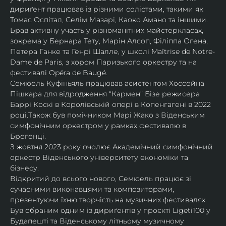
дириґент працював із різними солістами, такими як 
Томас Оспітал, Селім Мазарі, Каоко Амано та іншими. 
Брав активну участь у різноманітних майстеркласах, 
зокрема у Бернара Тету, Марін Алсоп, Філіппа Огена, 
Петера Ганке та Генрі Шалле, у школі Maîtrise de Notre-
Dame de Paris, з хором Паризького оркестру та на 
фестивалі Opéra de Baugé.
Семюель Куфіньяль працював асистентом Хоссейна 
Пішкара для відродження “Кармен” Бізе режисера 
Баррі Коскі в Королівській опері в Копенгагені в 2022 
році.Також був помічником Марі Жако з Віденським 
симфонічним оркестром у рамках фестивалю в 
Брегенці. 
З жовтня 2023 року очолює Академічний симфонічний 
оркестр Віденського університету економіки та 
бізнесу.
Відкритий до всього нового, Семюель працює зі 
сучасними виконавцями та композиторами, 
презентуючи їхню творчість на музичних фестивалях. 
Був обраним одним із дириґентів у проєкті Ligeti100 у 
Будапешті та Віденському літньому музичному 