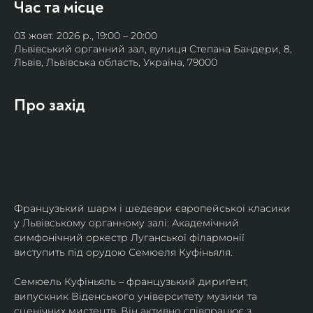
Час та місце
03 жовт. 2026 р., 19:00 – 20:00
Львівський органний зал, вулиця Степана Бандери, 8,
Львів, Львівська область, Україна, 79000
Про захід
Французький шарм і шедеври європейської класики 
у Львівському органному залі: Академічний 
симфонічний оркестр Луганської філармонії 
виступить під орудою Семюеля Куфіньяля.
Семюель Куфіньяль – французький дириґент, 
випускник Віденського університету музики та 
сценічних мистецтв. Він активно співпрацює з 