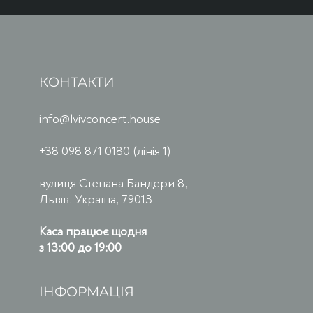
КОНТАКТИ
info@lvivconcert.house
+38 098 871 0180 (лінія 1)
вулиця Степана Бандери 8,
Львів, Україна, 79013
Каса працює щодня
з 13:00 до 19:00
ІНФОРМАЦІЯ