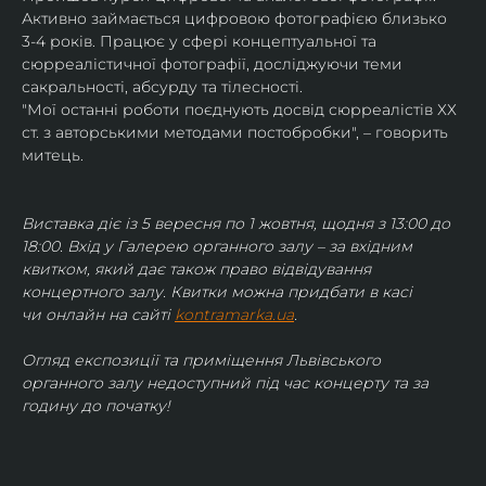
Активно займається цифровою фотографією близько 
3-4 років. Працює у сфері концептуальної та 
сюрреалістичної фотографії, досліджуючи теми 
сакральності, абсурду та тілесності.
"Мої останні роботи поєднують досвід сюрреалістів ХХ 
ст. з авторськими методами постобробки", – говорить 
митець.
Виставка діє із 5 вересня по 1 жовтня, щодня з 13:00 до 
18:00. Вхід у Галерею органного залу – за вхідним 
квитком, який дає також право відвідування 
концертного залу. Квитки можна придбати в касі 
чи онлайн на сайті 
kontramarka.ua
.
Огляд експозиції та приміщення Львівського 
органного залу недоступний під час концерту та за 
годину до початку!