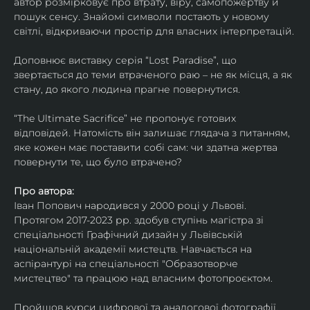
автор розмірковує про втрату, віру, самопожертву й 
пошук сенсу. Знайомі символи постають у новому 
світлі, відкриваючи простір для власних інтерпретацій.
Доповнює виставку серія “Lost Paradise”, що 
звертається до теми втраченого раю – не як місця, а як 
стану, до якого людина прагне повернутися.
“The Ultimate Sacrifice” не пропонує готових 
відповідей. Натомість він залишає глядача з питанням, 
яке кожен має поставити собі сам: чи здатна жертва 
повернути те, що було втрачено?
Про автора:
Іван Попович народився у 2000 році у Львові. 
Протягом 2017-2023 рр. здобув ступінь магістра зі 
спеціальності Графічний дизайн у Львівській 
національній академії мистецтв. Навчається на 
аспірантурі на спеціальності "Образотворче 
мистецтво" та працюю над власним фотопроєктом.
Пройшов курси цифрової та аналогової фотографії. 