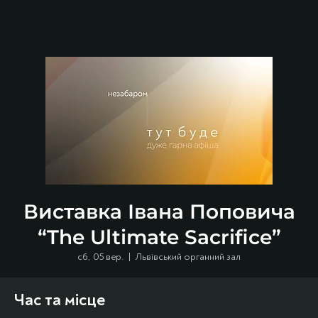
Виставка Івана Поповича
“The Ultimate Sacrifice”
сб, 05 вер.
  |  
Львівський органний зал
Час та місце