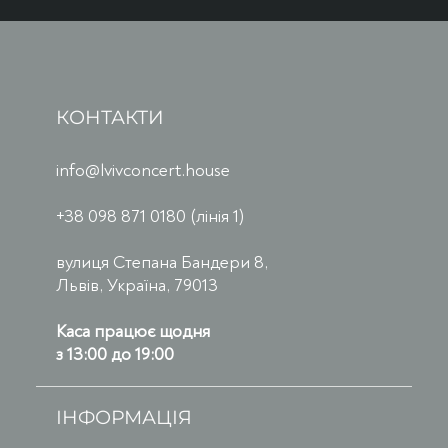
КОНТАКТИ
info@lvivconcert.house
+38 098 871 0180 (лінія 1)
вулиця Степана Бандери 8,
Львів, Україна, 79013
Каса працює щодня
з 13:00 до 19:00
ІНФОРМАЦІЯ