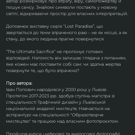
автор розмірковує про втрату, віру, самопожертву й 
пошук сенсу. Знайомі символи постають у новому 
світлі, відкриваючи простір для власних інтерпретацій.
Доповнює виставку серія “Lost Paradise”, що 
звертається до теми втраченого раю – не як місця, а як 
стану, до якого людина прагне повернутися.
“The Ultimate Sacrifice” не пропонує готових 
відповідей. Натомість він залишає глядача з питанням, 
яке кожен має поставити собі сам: чи здатна жертва 
повернути те, що було втрачено?
Про автора:
Іван Попович народився у 2000 році у Львові. 
Протягом 2017-2023 рр. здобув ступінь магістра зі 
спеціальності Графічний дизайн у Львівській 
національній академії мистецтв. Навчається на 
аспірантурі на спеціальності "Образотворче 
мистецтво" та працюю над власним фотопроєктом.
Пройшов курси цифрової та аналогової фотографії. 