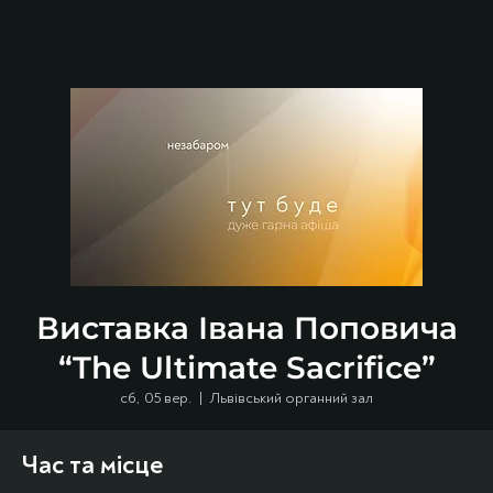
Виставка Івана Поповича
“The Ultimate Sacrifice”
сб, 05 вер.
  |  
Львівський органний зал
Час та місце