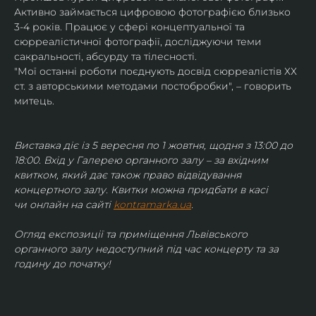
Активно займається цифровою фотографією близько 
3-4 років. Працює у сфері концептуальної та 
сюрреалістичної фотографії, досліджуючи теми 
сакральності, абсурду та тілесності.
"Мої останні роботи поєднують досвід сюрреалістів ХХ 
ст. з авторськими методами постобробки", – говорить 
митець.
Виставка діє із 5 вересня по 1 жовтня, щодня з 13:00 до 
18:00. Вхід у Галерею органного залу – за вхідним 
квитком, який дає також право відвідування 
концертного залу. Квитки можна придбати в касі 
чи онлайн на сайті 
kontramarka.ua
.
Огляд експозиції та приміщення Львівського 
органного залу недоступний під час концерту та за 
годину до початку!