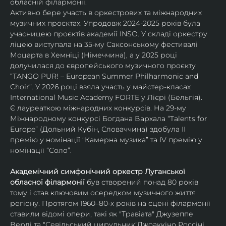
обласній філармонії.
Активно бере участь в оркестрових та міжнародних 
музичних проєктах. Упродовж 2024-2025 років була 
учасницею проєктів академії INSO. У складі оркестру 
ліцею виступала на 35-му Саксонському фестивалі 
Моцарта в Хемніці (Німеччина), а у 2025 році 
долучилася до європейського музичного проєкту 
“TANGO PUR! – European Summer Philharmonic and 
Choir”. У 2026 році взяла участь у майстер-класах 
International Music Academy FORTE у Лієрі (Бельгія).
Є лауреаткою міжнародних конкурсів. На 29-му 
Міжнародному конкурсі Богдана Вархала “Talents for 
Europe” (Дольний Кубін, Словаччина) здобула ІІ 
премію у номінації “Камерна музика” та IV премію у 
номінації “Соло”.
Академічний симфонічний оркестр Луганської 
обласної філармонії
 був створений понад 80 років 
тому і став ключовим осередком музичного життя 
регіону. Протягом 1960–80-х років на сцені філармонії 
ставили відомі опери, такі як "Травіата" Джузеппе 
Верді та "Севільський цирульник"Джоаккіно Россіні. 