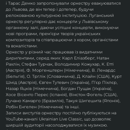
і Тарас Демко запропонували оркестру евакуюватися 
до Львова, де він тепер і дотепер, будучи 
релокованою культурною інституцією. Луганський 
оркестр регулярно дає концерти у Львівському 
органному залі, даючи успішні концерти, виконуючи 
нові програми, прем’єри творів українських 
композиторів та співпрацюючи з хором, органістами 
та вокалістами.
Оркестр у різний час працював із видатними 
дириґентами, серед яких: Карл Еліазберг, Натан 
Рахлін, Стефан Турчак, Володимир Кожухар, К. Етті 
(Австрія), Ф. Моргенштерн (Німеччина), В. Ленардс 
(Бельгія), О. Трглік (Словаччина), Д. Клайн (США), Курт 
Шмід (Австрія), Євген Тутевич (Україна), П’єр Піхлєр, 
Назар Яцків (Німеччина), Богдан Пущак (Україна), 
Хосе Вісенто Перес (Іспанія), Вінстон Фогель (США), 
Лучано Камарго (Бразилія), Такуя Шигешита (Японія), 
Робін Енгелен (Німеччина) та інші.
Записи виступів оркестру постійно публікуються на 
YouTube-каналі Ukrainian Live Classic, що дозволяє 
ширшій аудиторії насолоджуватися їх музикою​.