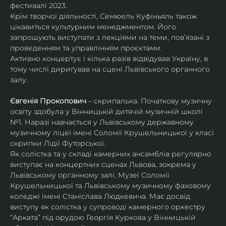
фестивалі 2023.
Крім творчої діяльності, Семюель Куфіньяль також 
цікавиться культурним менеджментом. Його 
запрошують виступати з лекціями на теми, пов’язані з 
проведенням та управлінням проєктами.
Активно концертує і кілька разів відвідував Україну, в 
тому числі дириґував на сцені Львівського органного 
залу. 
Євгенія Прокопович
 – скрипалька. Початкову музичну 
освіту здобула у Вінницькій дитячій музичній школі 
№1. Наразі навчається у Львівському державному 
музичному ліцеї імені Соломії Крушельницької у класі 
скрипки Лідії Футорської.
Як солістка та у складі камерних ансамблів регулярно 
виступає на концертних сценах Львова, зокрема у 
Львівському органному залі, Музеї Соломії 
Крушельницької та Львівському музичному фаховому 
коледжі імені Станіслава Людкевича. Має досвід 
виступу як солістка у супроводі камерного оркестру 
“Арката” під орудою Георгія Куркова у Вінницькій 