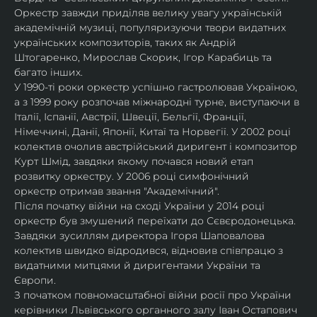
Оркестр завжди приділяв велику увагу українській 
академічній музиці, популяризуючи твори видатних 
українських композиторів, таких як Андрій 
Штогаренко, Мирослав Скорик, Ігор Карабиць та 
багато інших.
У 1990-ті роки оркестр успішно гастролював Україною, 
а з 1999 року розпочав міжнародні турне, виступаючи в 
Італії, Іспанії, Австрії, Швеції, Бельгії, Франції, 
Німеччині, Данії, Японії, Китаї та Норвегії. У 2002 році 
колектив очолив австрійський диригент і композитор 
Курт Шмід, завдяки якому почався новий етап 
розвитку оркестру. У 2006 році симфонічний 
оркестр отримав звання "Академічний".
Після початку війни на сході України у 2014 році 
оркестр був змушений переїхати до Сєвєродонецька. 
Завдяки зусиллям директора Ігоря Шаповалова 
колектив швидко відродився, відновив співпрацю з 
видатними митцями й диригентами України та 
Європи.
З початком повномасштабної війни росії про України 
керівники Львівського органного залу Іван Остапович 