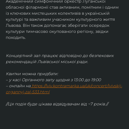
Академічний симфонічний оркестр Луганської 
обласної філармонії став активним, помітним і одним 
із ключових мистецьких колективів в українській 
культурі та важливим учасником культурного життя 
Львова. Він також допомагає зберігати осередок 
культури тимчасово окупованого регіону, звідки 
походить.
Концертний зал працює відповідно до безпекових 
рекомендацій Львівської міської ради.
Квитки можна придбати:
– у касі Органного залу щодня з 13:00 до 19:00
– онлайн на
https://lviv.kontramarka.ua/uk/concert/lvivskij-
organnyj-zal-533.html
//Ця подія буде цікава відвідувачам від ~7 років.//