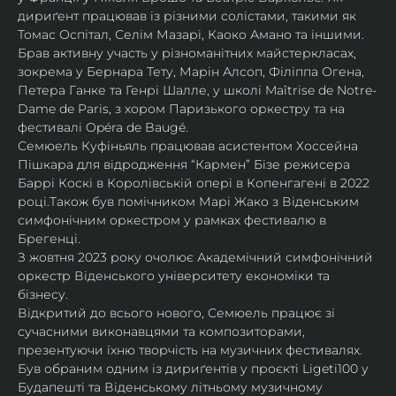
дириґент працював із різними солістами, такими як 
Томас Оспітал, Селім Мазарі, Каоко Амано та іншими. 
Брав активну участь у різноманітних майстеркласах, 
зокрема у Бернара Тету, Марін Алсоп, Філіппа Огена, 
Петера Ганке та Генрі Шалле, у школі Maîtrise de Notre-
Dame de Paris, з хором Паризького оркестру та на 
фестивалі Opéra de Baugé.
Семюель Куфіньяль працював асистентом Хоссейна 
Пішкара для відродження “Кармен” Бізе режисера 
Баррі Коскі в Королівській опері в Копенгагені в 2022 
році.Також був помічником Марі Жако з Віденським 
симфонічним оркестром у рамках фестивалю в 
Брегенці. 
З жовтня 2023 року очолює Академічний симфонічний 
оркестр Віденського університету економіки та 
бізнесу.
Відкритий до всього нового, Семюель працює зі 
сучасними виконавцями та композиторами, 
презентуючи їхню творчість на музичних фестивалях. 
Був обраним одним із дириґентів у проєкті Ligeti100 у 
Будапешті та Віденському літньому музичному 