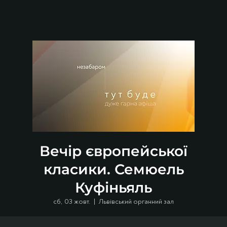
Вечір європейської
класики. Семюель
Куфіньяль
сб, 03 жовт.
  |  
Львівський органний зал