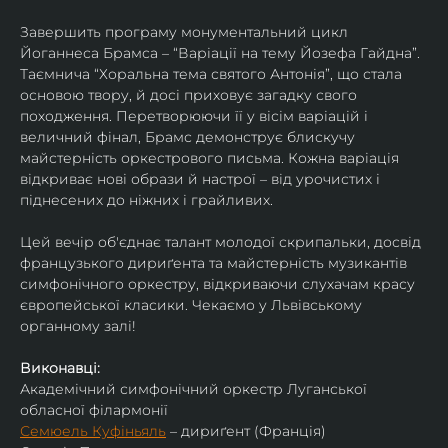
Завершить програму монументальний цикл 
Йоганнеса Брамса – “Варіації на тему Йозефа Гайдна”. 
Таємнича “Хоральна тема святого Антонія”, що стала 
основою твору, й досі приховує загадку свого 
походження. Перетворюючи її у вісім варіацій і 
величний фінал, Брамс демонструє блискучу 
майстерність оркестрового письма. Кожна варіація 
відкриває нові образи й настрої – від урочистих і 
піднесених до ніжних і грайливих. 
Цей вечір об'єднає талант молодої скрипальки, досвід 
французького дириґента та майстерність музикантів 
симфонічного оркестру, відкриваючи слухачам красу 
європейської класики. Чекаємо у Львівському 
органному залі!
Виконавці:
Академічний симфонічний оркестр Луганської 
обласної філармонії
Семюель Куфіньяль
 – дириґент (Франція)