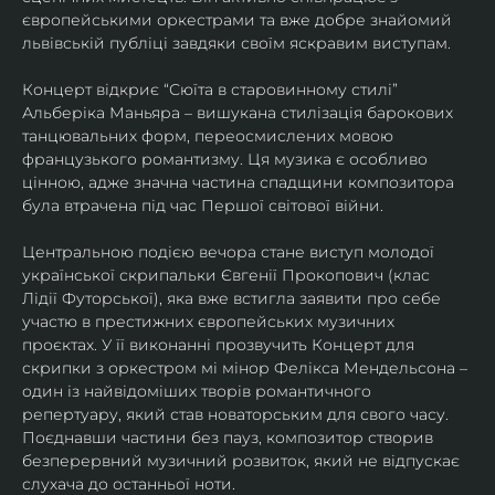
європейськими оркестрами та вже добре знайомий 
львівській публіці завдяки своїм яскравим виступам. 
Концерт відкриє “Сюїта в старовинному стилі” 
Альберіка Маньяра – вишукана стилізація барокових 
танцювальних форм, переосмислених мовою 
французького романтизму. Ця музика є особливо 
цінною, адже значна частина спадщини композитора 
була втрачена під час Першої світової війни. 
Центральною подією вечора стане виступ молодої 
української скрипальки Євгенії Прокопович (клас 
Лідії Футорської), яка вже встигла заявити про себе 
участю в престижних європейських музичних 
проєктах. У її виконанні прозвучить Концерт для 
скрипки з оркестром мі мінор Фелікса Мендельсона – 
один із найвідоміших творів романтичного 
репертуару, який став новаторським для свого часу. 
Поєднавши частини без пауз, композитор створив 
безперервний музичний розвиток, який не відпускає 
слухача до останньої ноти. 