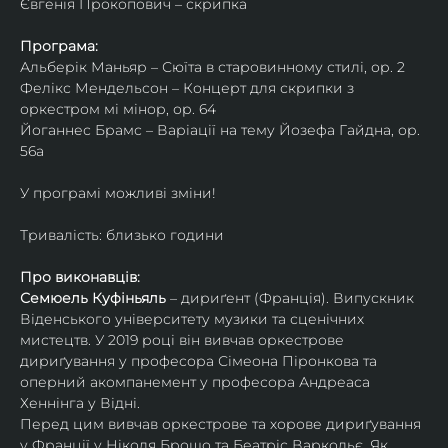
Євгенія Прокопович – скрипка
Програма:
Альберік Маньяр – Сюїта в старовинному стилі, ор. 2
Фелікс Мендельсон – Концерт для скрипки з 
оркестром мі мінор, ор. 64
Йоганнес Брамс – Варіації на тему Йозефа Гайдна, ор. 
56a
У програмі можливі зміни!
Тривалість: близько години
Про виконавців:
Семюель Куфіньяль
 – дириґент (Франція). Випускник 
Віденського університету музики та сценічних 
мистецтв. У 2019 році він вивчав оркестрове 
дириґування у професора Сімеона Піронкова та 
оперний акомпанемент у професора Андреаса 
Хеннінга у Відні.
Перед цим вивчав оркестрове та хорове дириґування 
у Франції у Ніколя Брошо та Беатріс Варкольє. Як 