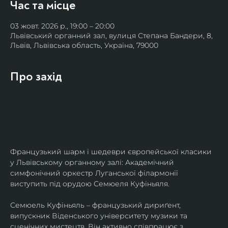
Час та місце
03 жовт. 2026 р., 19:00 – 20:00
Львівський органний зал, вулиця Степана Бандери, 8,
Львів, Львівська область, Україна, 79000
Про захід
Французький шарм і шедеври європейської класики 
у Львівському органному залі: Академічний 
симфонічний оркестр Луганської філармонії 
виступить під орудою Семюеля Куфіньяля.
Семюель Куфіньяль – французький дириґент, 
випускник Віденського університету музики та 
сценічних мистецтв. Він активно співпрацює з 