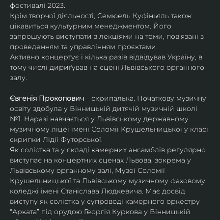
фестивалі 2023.
Крім творчої діяльності, Семюель Куфіньяль також 
цікавиться культурним менеджментом. Його 
запрошують виступати з лекціями на теми, пов’язані з 
проведенням та управлінням проєктами.
Активно концертує і кілька разів відвідував Україну, в 
тому числі дириґував на сцені Львівського органного 
залу. 
Євгенія Прокопович
 – скрипалька. Початкову музичну 
освіту здобула у Вінницькій дитячій музичній школі 
№1. Наразі навчається у Львівському державному 
музичному ліцеї імені Соломії Крушельницької у класі 
скрипки Лідії Футорської.
Як солістка та у складі камерних ансамблів регулярно 
виступає на концертних сценах Львова, зокрема у 
Львівському органному залі, Музеї Соломії 
Крушельницької та Львівському музичному фаховому 
коледжі імені Станіслава Людкевича. Має досвід 
виступу як солістка у супроводі камерного оркестру 
“Арката” під орудою Георгія Куркова у Вінницькій 