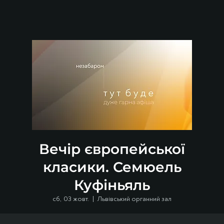
Вечір європейської
класики. Семюель
Куфіньяль
сб, 03 жовт.
  |  
Львівський органний зал