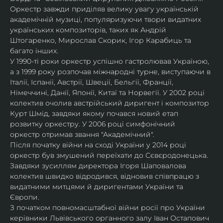
Оркестр завжди приділяв велику увагу українській 
академічній музиці, популяризуючи твори видатних 
українських композиторів, таких як Андрій 
Штогаренко, Мирослав Скорик, Ігор Карабиць та 
багато інших.
У 1990-ті роки оркестр успішно гастролював Україною, 
а з 1999 року розпочав міжнародні турне, виступаючи в 
Італії, Іспанії, Австрії, Швеції, Бельгії, Франції, 
Німеччині, Данії, Японії, Китаї та Норвегії. У 2002 році 
колектив очолив австрійський диригент і композитор 
Курт Шмід, завдяки якому почався новий етап 
розвитку оркестру. У 2006 році симфонічний 
оркестр отримав звання "Академічний".
Після початку війни на сході України у 2014 році 
оркестр був змушений переїхати до Сєвєродонецька. 
Завдяки зусиллям директора Ігоря Шаповалова 
колектив швидко відродився, відновив співпрацю з 
видатними митцями й диригентами України та 
Європи.
З початком повномасштабної війни росії про України 
керівники Львівського органного залу Іван Остапович 