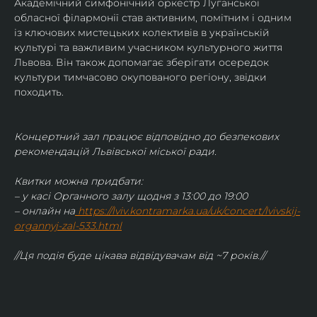
Академічний симфонічний оркестр Луганської 
обласної філармонії став активним, помітним і одним 
із ключових мистецьких колективів в українській 
культурі та важливим учасником культурного життя 
Львова. Він також допомагає зберігати осередок 
культури тимчасово окупованого регіону, звідки 
походить.
Концертний зал працює відповідно до безпекових 
рекомендацій Львівської міської ради.
Квитки можна придбати:
– у касі Органного залу щодня з 13:00 до 19:00
– онлайн на
https://lviv.kontramarka.ua/uk/concert/lvivskij-
organnyj-zal-533.html
//Ця подія буде цікава відвідувачам від ~7 років.//