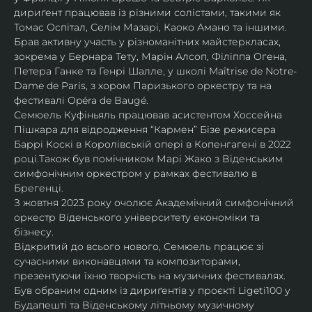
дириґент працював із різними солістами, такими як 
Томас Оспітал, Селім Мазарі, Каоко Амано та іншими. 
Брав активну участь у різноманітних майстеркласах, 
зокрема у Бернара Тету, Марін Алсоп, Філіппа Огена, 
Петера Ганке та Генрі Шалле, у школі Maîtrise de Notre-
Dame de Paris, з хором Паризького оркестру та на 
фестивалі Opéra de Baugé.
Семюель Куфіньяль працював асистентом Хоссейна 
Пішкара для відродження “Кармен” Бізе режисера 
Баррі Коскі в Королівській опері в Копенгагені в 2022 
році.Також був помічником Марі Жако з Віденським 
симфонічним оркестром у рамках фестивалю в 
Брегенці. 
З жовтня 2023 року очолює Академічний симфонічний 
оркестр Віденського університету економіки та 
бізнесу.
Відкритий до всього нового, Семюель працює зі 
сучасними виконавцями та композиторами, 
презентуючи їхню творчість на музичних фестивалях. 
Був обраним одним із дириґентів у проєкті Ligeti100 у 
Будапешті та Віденському літньому музичному 