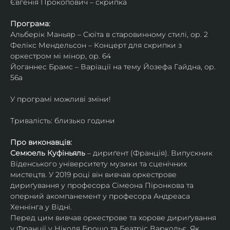
Євгенія Прокопович – скрипка
Програма:
Альберік Маньяр – Сюїта в старовинному стилі, ор. 2
Фелікс Мендельсон – Концерт для скрипки з 
оркестром мі мінор, ор. 64
Йоганнес Брамс – Варіації на тему Йозефа Гайдна, ор. 
56a
У програмі можливі зміни!
Тривалість: близько години
Про виконавців:
Семюель Куфіньяль
 – дириґент (Франція). Випускник 
Віденського університету музики та сценічних 
мистецтв. У 2019 році він вивчав оркестрове 
дириґування у професора Сімеона Піронкова та 
оперний акомпанемент у професора Андреаса 
Хеннінга у Відні.
Перед цим вивчав оркестрове та хорове дириґування 
у Франції у Ніколя Брошо та Беатріс Варкольє. Як 