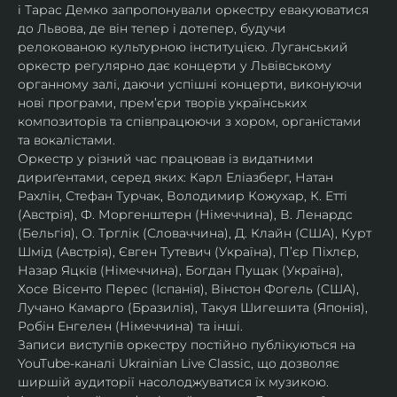
і Тарас Демко запропонували оркестру евакуюватися 
до Львова, де він тепер і дотепер, будучи 
релокованою культурною інституцією. Луганський 
оркестр регулярно дає концерти у Львівському 
органному залі, даючи успішні концерти, виконуючи 
нові програми, прем’єри творів українських 
композиторів та співпрацюючи з хором, органістами 
та вокалістами.
Оркестр у різний час працював із видатними 
дириґентами, серед яких: Карл Еліазберг, Натан 
Рахлін, Стефан Турчак, Володимир Кожухар, К. Етті 
(Австрія), Ф. Моргенштерн (Німеччина), В. Ленардс 
(Бельгія), О. Трглік (Словаччина), Д. Клайн (США), Курт 
Шмід (Австрія), Євген Тутевич (Україна), П’єр Піхлєр, 
Назар Яцків (Німеччина), Богдан Пущак (Україна), 
Хосе Вісенто Перес (Іспанія), Вінстон Фогель (США), 
Лучано Камарго (Бразилія), Такуя Шигешита (Японія), 
Робін Енгелен (Німеччина) та інші.
Записи виступів оркестру постійно публікуються на 
YouTube-каналі Ukrainian Live Classic, що дозволяє 
ширшій аудиторії насолоджуватися їх музикою​.