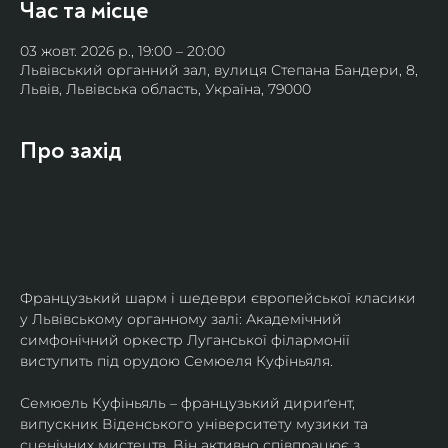
Час та місце
03 жовт. 2026 р., 19:00 – 20:00
Львівський органний зал, вулиця Степана Бандери, 8,
Львів, Львівська область, Україна, 79000
Про захід
Французький шарм і шедеври європейської класики 
у Львівському органному залі: Академічний 
симфонічний оркестр Луганської філармонії 
виступить під орудою Семюеля Куфіньяля.
Семюель Куфіньяль – французький дириґент, 
випускник Віденського університету музики та 
сценічних мистецтв. Він активно співпрацює з 