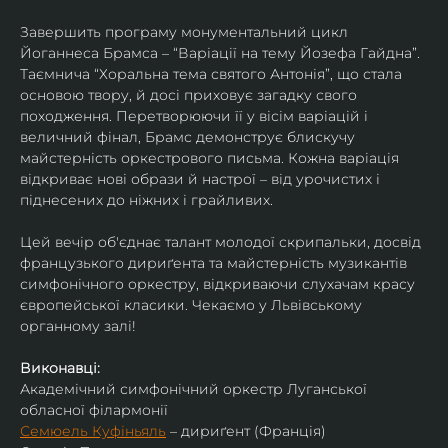
Завершить програму монументальний цикл 
Йоганнеса Брамса – “Варіації на тему Йозефа Гайдна”. 
Таємнича “Хоральна тема святого Антонія”, що стала 
основою твору, й досі приховує загадку свого 
походження. Перетворюючи її у вісім варіацій і 
величний фінал, Брамс демонструє блискучу 
майстерність оркестрового письма. Кожна варіація 
відкриває нові образи й настрої – від урочистих і 
піднесених до ніжних і грайливих. 
Цей вечір об'єднає талант молодої скрипальки, досвід 
французького дириґента та майстерність музикантів 
симфонічного оркестру, відкриваючи слухачам красу 
європейської класики. Чекаємо у Львівському 
органному залі!
Виконавці:
Академічний симфонічний оркестр Луганської 
обласної філармонії
Семюель Куфіньяль
 – дириґент (Франція)