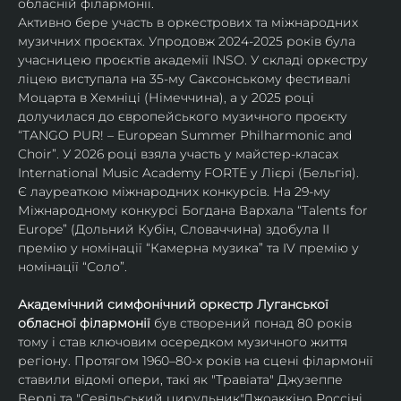
обласній філармонії.
Активно бере участь в оркестрових та міжнародних 
музичних проєктах. Упродовж 2024-2025 років була 
учасницею проєктів академії INSO. У складі оркестру 
ліцею виступала на 35-му Саксонському фестивалі 
Моцарта в Хемніці (Німеччина), а у 2025 році 
долучилася до європейського музичного проєкту 
“TANGO PUR! – European Summer Philharmonic and 
Choir”. У 2026 році взяла участь у майстер-класах 
International Music Academy FORTE у Лієрі (Бельгія).
Є лауреаткою міжнародних конкурсів. На 29-му 
Міжнародному конкурсі Богдана Вархала “Talents for 
Europe” (Дольний Кубін, Словаччина) здобула ІІ 
премію у номінації “Камерна музика” та IV премію у 
номінації “Соло”.
Академічний симфонічний оркестр Луганської 
обласної філармонії
 був створений понад 80 років 
тому і став ключовим осередком музичного життя 
регіону. Протягом 1960–80-х років на сцені філармонії 
ставили відомі опери, такі як "Травіата" Джузеппе 
Верді та "Севільський цирульник"Джоаккіно Россіні. 