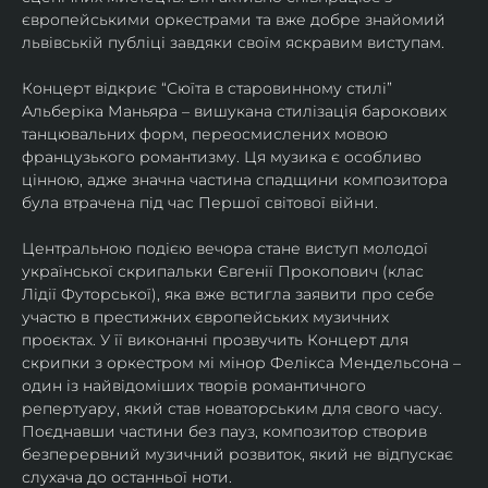
європейськими оркестрами та вже добре знайомий 
львівській публіці завдяки своїм яскравим виступам. 
Концерт відкриє “Сюїта в старовинному стилі” 
Альберіка Маньяра – вишукана стилізація барокових 
танцювальних форм, переосмислених мовою 
французького романтизму. Ця музика є особливо 
цінною, адже значна частина спадщини композитора 
була втрачена під час Першої світової війни. 
Центральною подією вечора стане виступ молодої 
української скрипальки Євгенії Прокопович (клас 
Лідії Футорської), яка вже встигла заявити про себе 
участю в престижних європейських музичних 
проєктах. У її виконанні прозвучить Концерт для 
скрипки з оркестром мі мінор Фелікса Мендельсона – 
один із найвідоміших творів романтичного 
репертуару, який став новаторським для свого часу. 
Поєднавши частини без пауз, композитор створив 
безперервний музичний розвиток, який не відпускає 
слухача до останньої ноти. 