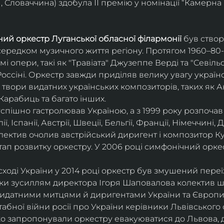
 Словаччина) здобула ІІ премію у номінації “Камерна 
ий оркестр Луганської обласної філармонії
 був ство
середком музичного життя регіону. Протягом 1960–80-х
мі опери, такі як "Травіата" Джузеппе Верді та "Севіль
ссіні. Оркестр завжди приділяв велику увагу українс
твори видатних українських композиторів, таких як А
Карабиць та багато інших.
успішно гастролював Україною, а з 1999 року розпочав
, Іспанії, Австрії, Швеції, Бельгії, Франції, Німеччині, Да
колектив очолив австрійський диригент і композитор Ку
ап розвитку оркестру. У 2006 році симфонічний орке
сході України у 2014 році оркестр був змушений переї
ки зусиллям директора Ігоря Шаповалова колектив ш
видатними митцями й диригентами України та Європи
бної війни росії про України керівники Львівського о
о запропонували оркестру евакуюватися до Львова, де