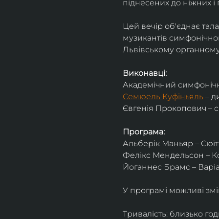
піднесених до ніжних і 
Цей вечір об'єднає тал
музикантів симфонічног
Львівському органному 
Виконавці:
Академічний симфонічн
Семюель Куфіньяль
 – 
Євгенія Прокопович – 
Програма:
Альберік Маньяр – Сюїта
Фелікс Мендельсон – Ко
Йоганнес Брамс – Варіац
У програмі можливі змі
Тривалість: близько го