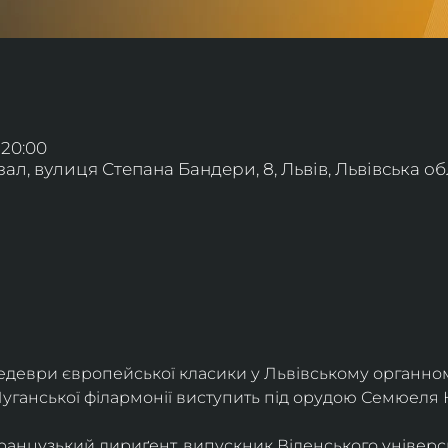
 20:00
л, вулиця Степана Бандери, 8, Львів, Львівська обл
деври європейської класики у Львівському органному
уганської філармонії виступить під орудою Семюеля 
анцузький дириґент, випускник Віденського універси