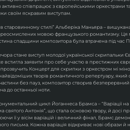
ін активно співпрацює з європейськими оркестрами т
яки своїм яскравим виступам. 
 в старовинному стилі” Альберіка Маньяра – вишукана
реосмислених мовою французького романтизму. Ця м
стина спадщини композитора була втрачена під час Пе
ора стане виступ молодої української скрипальки Єв
 вже встигла заявити про себе участю в престижних єв
ні прозвучить Концерт для скрипки з оркестром мі міно
найвідоміших творів романтичного репертуару, який 
 частини без пауз, композитор створив безперервний
ча до останньої ноти. 
нументальний цикл Йоганнеса Брамса – “Варіації на 
 святого Антонія”, що стала основою твору, й досі пр
чи її у вісім варіацій і величний фінал, Брамс демо
го письма. Кожна варіація відкриває нові образи й нас