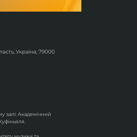
асть, Україна, 79000
 залі: Академічний 
Куфіньяля.
тету музики та 