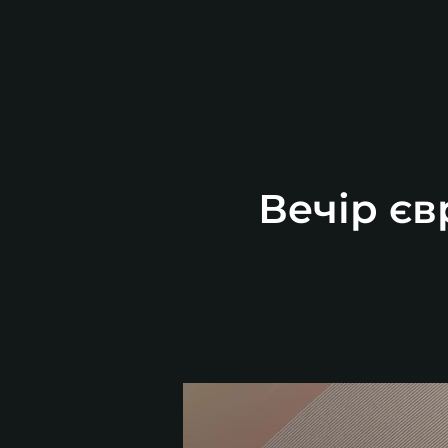
Вечір єв