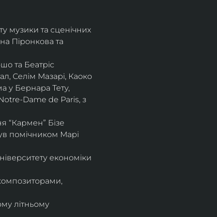
ту музики та сценічних 
на Піронкова та 
шо та Беатріс 
л, Селім Мазарі, Каоко 
а у Бернара Тету, 
otre-Dame de Paris, з 
 “Кармен” Бізе 
був помічником Марі 
ніверситету економіки 
композиторами, 
ому літньому 