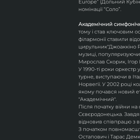
Europe” (Дольний Кубін,
номінації “Соло”.
Академічний симфонічн
тому і став ключовим о
філармонії ставили відо
цирульник"Джоаккіно Ро
музиці, популяризуючи 
Мирослав Скорик, Ігор 
У 1990-ті роки оркестр 
турне, виступаючи в Італії
Норвегії. У 2002 році 
якому почався новий ет
"Академічний".
Після початку війни на 
Сєвєродонецька. Завдя
відновив співпрацю з 
З початком повномасшта
Остапович і Тарас Демк