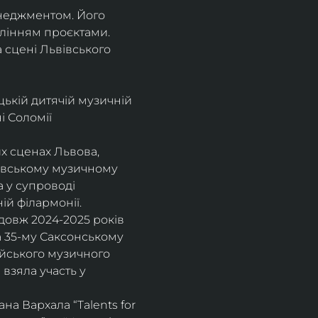
енеджментом. Його 
влінням проєктами.
а сцені Львівського 
цькій дитячій музичній 
 Соломії 
х сценах Львова, 
вівському музичному 
 у супроводі 
ій філармонії.
довж 2024-2025 років 
а 35-му Саксонському 
ейського музичного 
взяла участь у 
а Вархала “Talents for 