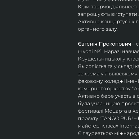
Крім творчої діяльност
запрошують виступати з
Активно концертує і кіл
органного залу. 
Євгенія Прокопович
 – 
школі №1. Наразі навча
Крушельницької у класі 
Як солістка та у склад
зокрема у Львівському 
фаховому коледжі імені 
камерного оркестру “Ар
Активно бере участь в 
була учасницею проєкті
фестивалі Моцарта в Хе
проєкту “TANGO PUR! – E
майстер-класах Internat
Є лауреаткою міжнародн