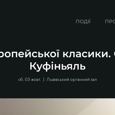
ПОДІЇ
ПР
ропейської класики
Куфіньяль
сб, 03 жовт.
  |  
Львівський органний зал