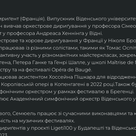
дириґент (Франція). Випускник Віденського університе
він вивчав оркестрове дириґування у професора Сімео
у професора Андреаса Хеннінга у Відні.
трове та хорове дириґування у Франції у Ніколя Бро
рацював із різними солістами, такими як Томас Оспіта
активну участь у різноманітних майстеркласах, зокрем
ена, Петера Ганке та Генрі Шалле, у школі Maîtrise de N
тру та на фестивалі Opéra de Baugé.
цював асистентом Хоссейна Пішкара для відродження
 Королівській опері в Копенгагені в 2022 році.Також 
фонічним оркестром у рамках фестивалю в Брегенці. 
олює Академічний симфонічний оркестр Віденського у
ового, Семюель працює зі сучасними виконавцями та 
ість на музичних фестивалях. 
риґентів у проєкті Ligeti100 у Будапешті та Віденськ
23.