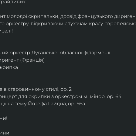
грайливих. 
ант молодої скрипальки, досвід французького дириґент
о оркестру, відкриваючи слухачам красу європейської
залі!
ий оркестр Луганської обласної філармонії
дириґент (Франція)
скрипка
 в старовинному стилі, ор. 2
нцерт для скрипки з оркестром мі мінор, ор. 64
ії на тему Йозефа Гайдна, ор. 56a
ни!
дини