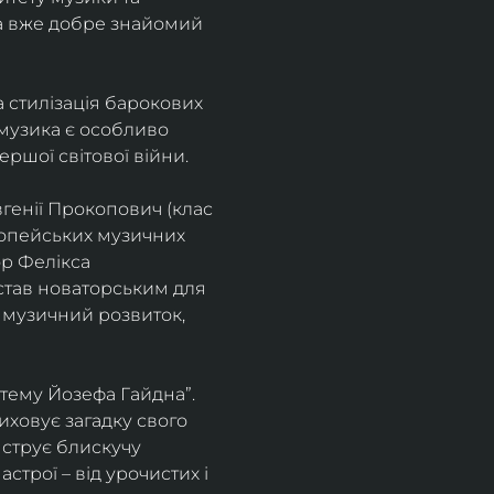
а вже добре знайомий 
 стилізація барокових 
узика є особливо 
ршої світової війни. 
генії Прокопович (клас 
ропейських музичних 
р Фелікса 
став новаторським для 
 музичний розвиток, 
тему Йозефа Гайдна”. 
иховує загадку свого 
нструє блискучу 
трої – від урочистих і 