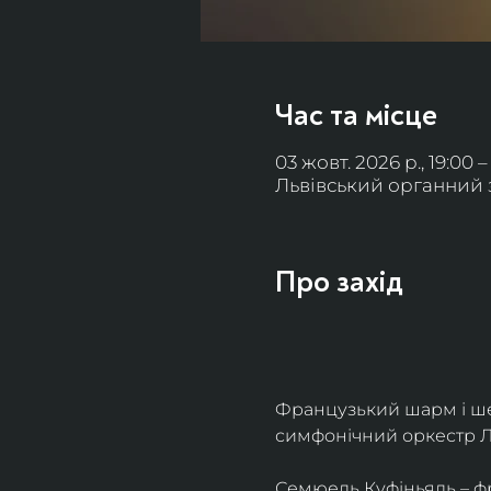
Час та місце
03 жовт. 2026 р., 19:00 –
Львівський органний за
Про захід
Французький шарм і ше
симфонічний оркестр Л
Семюель Куфіньяль – фр