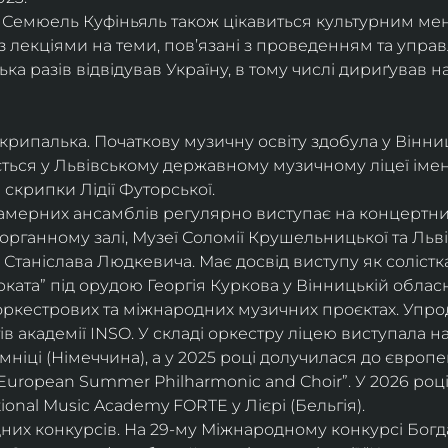
і, Семюель Куфіньяль також цікавиться культурним м
 лекціями на теми, пов’язані з проведенням та упра
ька разів відвідував Україну, в тому числі дириґував н
скрипалька. Початкову музичну освіту здобула у Вінни
ється у Львівському державному музичному ліцеї імені
скрипки Лідії Футорської.
і камерних ансамблів регулярно виступає на концертни
органному залі, Музеї Соломії Крушельницької та Ль
Станіслава Людкевича. Має досвід виступу як солістка
ката” під орудою Георгія Куркова у Вінницькій обласн
оркестрових та міжнародних музичних проєктах. Упро
в академії INSO. У складі оркестру ліцею виступала н
мніці (Німеччина), а у 2025 році долучилася до європ
uropean Summer Philharmonic and Choir”. У 2026 році 
ional Music Academy FORTE у Лієрі (Бельгія).
их конкурсів. На 29-му Міжнародному конкурсі Богдан