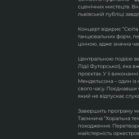
сценічних мистецтв. В
львівській публіці завд
Концерт відкриє “Сюїта
танцювальних форм, пе
цінною, адже значна ча
Центральною подією веч
Лідії Футорської), яка
проєктах. У її виконан
Мендельсона – один із 
свого часу. Поєднавши
який не відпускає слуха
Завершить програму мо
Таємнича “Хоральна тема
походження. Перетворюю
майстерність оркестрово