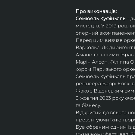
Про виконавців:
Семюель Куфіньяль
 – 
мистецтв. У 2019 році 
оперний акомпанемент 
Перед цим вивчав оркес
Варкольє. Як дириґент п
Амано та іншими. Брав 
Марін Алсоп, Філіппа Ог
хором Паризького оркес
Семюель Куфіньяль пра
режисера Баррі Коскі в
Жако з Віденським сим
З жовтня 2023 року оч
та бізнесу.
Відкритий до всього н
презентуючи їхню творч
Був обраним одним із ди
музичному фестивалі 20