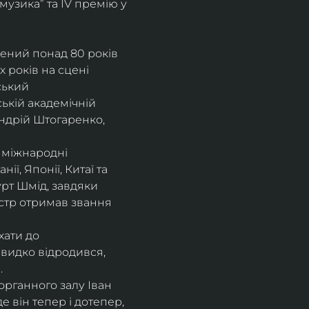
музика” та IV премію у 
рений понад 80 років 
 років на сцені 
ський 
ькій академічній 
ндрій Штогаренко, 
 міжнародні 
нії, Японії, Китаї та 
рт Шмід, завдяки 
стр отримав звання 
хати до 
видко відродився, 
.
рганного залу Іван 
 він тепер і дотепер, 