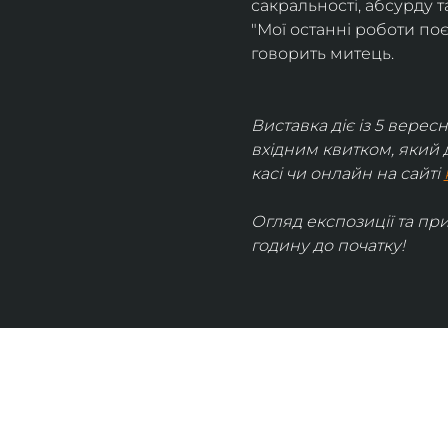
сакральності, абсурду та
"Мої останні роботи поє
говорить митець.
Виставка діє із 5 вересн
вхідним квитком, який 
касі чи онлайн на сайті 
Огляд експозиції та пр
годину до початку!
UKRAINIAN LIVE