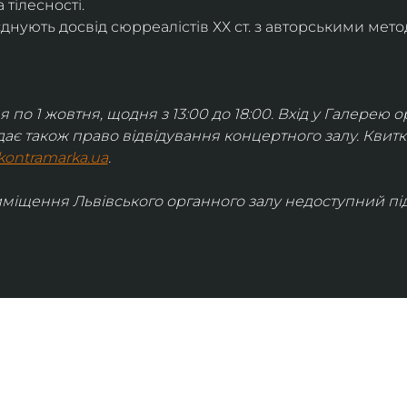
 тілесності.
днують досвід сюрреалістів ХХ ст. з авторськими мето
я по 1 жовтня, щодня з 13:00 до 18:00. Вхід у Галерею о
дає також право відвідування концертного залу. Квит
kontramarka.ua
.
иміщення Львівського органного залу недоступний під 
ІНФОРМАЦІЯ