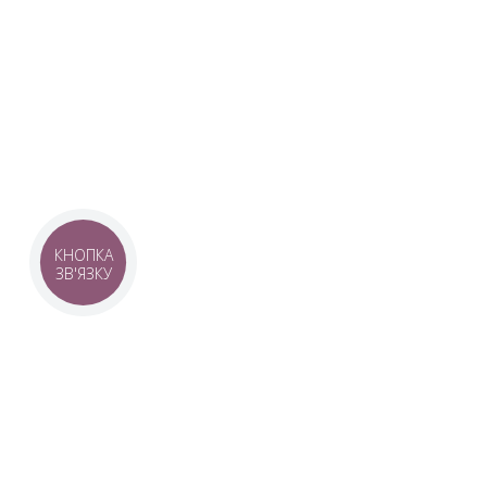
Наша команда з 2019 року реалізує загальнонаці
стратегію промоції української музики Ukrainian L
це:
–
Ukrainian Live Classic
– перший у світі мобільни
українською класикою, медіаплатформа зі стаття
композиторів та твори.
–
YouTube-канал Ukrainian Live Classic
– професій
української музики та українських музикантів.
–
Ukrainian Scores
– онлайн-бібліотека нот украї
композиторів.
КНОПКА
ЗВ'ЯЗКУ