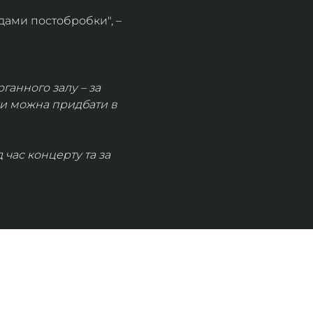
дами постобробки", – 
рганного залу – за 
ки можна придбати в 
час концерту та за 
КОНТАКТИ