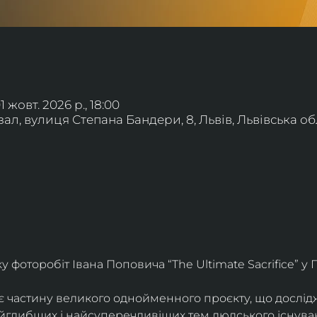
01 жовт. 2026 р., 18:00
л, вулиця Степана Бандери, 8, Львів, Львівська обл
фоторобіт Івана Поповича “The Ultimate Sacrifice” у Г
є частину великого однойменного проєкту, що дослід
айглибших і найсуперечливіших тем людського існува