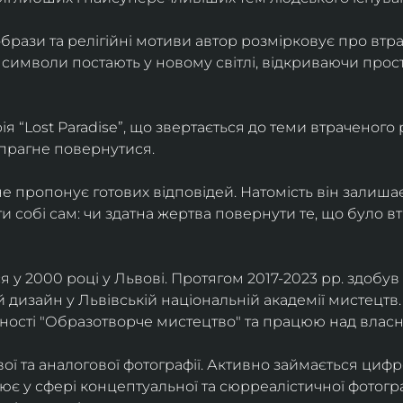
брази та релігійні мотиви автор розмірковує про втрат
 символи постають у новому світлі, відкриваючи прост
 “Lost Paradise”, що звертається до теми втраченого ра
 прагне повернутися.
” не пропонує готових відповідей. Натомість він залиша
и собі сам: чи здатна жертва повернути те, що було в
у 2000 році у Львові. Протягом 2017-2023 рр. здобув с
 дизайн у Львівській національній академії мистецтв.
ьності "Образотворче мистецтво" та працюю над влас
ї та аналогової фотографії. Активно займається циф
цює у сфері концептуальної та сюрреалістичної фотогр