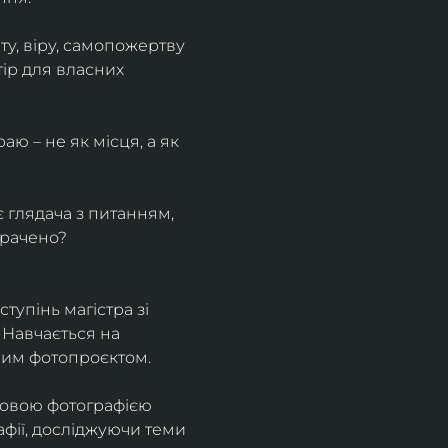
у, віру, самопожертву 
ір для власних 
ю – не як місця, а як 
є глядача з питанням, 
трачено?
тупінь магістра зі 
 Навчається на 
ним фотопроєктом.
ровою фотографією 
афії, досліджуючи теми 