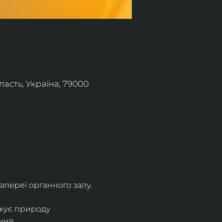
асть, Україна, 79000
алереї органного залу.
жує природу 
ння.