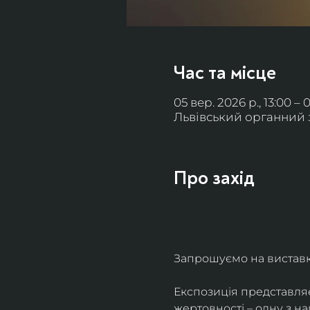
Час та місце
05 вер. 2026 р., 13:00 – 
Львівський органний за
Про захід
Запрошуємо на виставку 
Експозиція представля
жертовності – одну з н