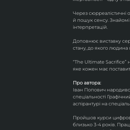
Через сюрреалістичні о
й пошук сенсу. Знайомі
інтерпретацій.
Доповнює виставку серія
стану, до якого людина
“The Ultimate Sacrifice
яке кожен має поставит
Про автора:
Іван Попович народився 
спеціальності Графічний
аспірантурі на спеціал
Пройшов курси цифрово
близько 3-4 років. Пра