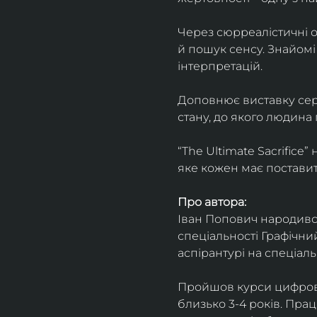
Через сюрреалістичні о
й пошук сенсу. Знайомі
інтерпретацій.
Доповнює виставку серія
стану, до якого людина
“The Ultimate Sacrifice
яке кожен має поставит
Про автора:
Іван Попович народився 
спеціальності Графічний
аспірантурі на спеціал
Пройшов курси цифрово
близько 3-4 років. Пра