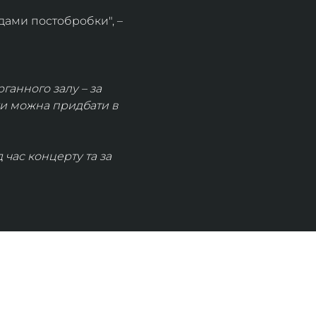
дами постобробки", – 
рганного залу – за 
ки можна придбати в 
час концерту та за 
КОНТАКТИ