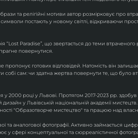
брази та релігійні мотиви автор розмірковує про втрат
 символи постають у новому світлі, відкриваючи прост
 “Lost Paradise”, що звертається до теми втраченого ра
 прагне повернутися.
” не пропонує готових відповідей. Натомість він залиша
и собі сам: чи здатна жертва повернути те, що було в
у 2000 році у Львові. Протягом 2017-2023 рр. здобув с
 дизайн у Львівській національній академії мистецтв.
ьності "Образотворче мистецтво" та працюю над влас
ї та аналогової фотографії. Активно займається циф
цює у сфері концептуальної та сюрреалістичної фотогр