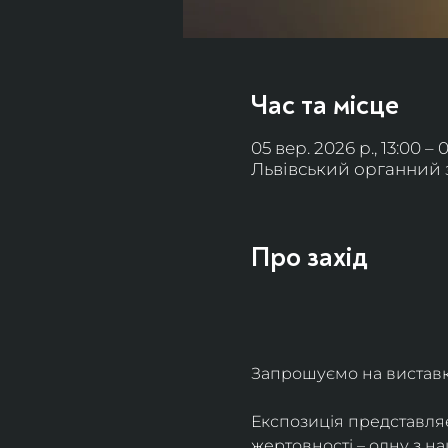
Час та місце
05 вер. 2026 р., 13:00 – 
Львівський органний за
Про захід
Запрошуємо на виставку 
Експозиція представля
жертовності – одну з н