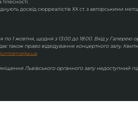
 тілесності.
днують досвід сюрреалістів ХХ ст. з авторськими мето
я по 1 жовтня, щодня з 13:00 до 18:00. Вхід у Галерею о
дає також право відвідування концертного залу. Квит
kontramarka.ua
.
иміщення Львівського органного залу недоступний під 
ІНФОРМАЦІЯ