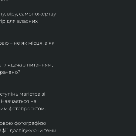
у, віру, самопожертву 
ір для власних 
ю – не як місця, а як 
є глядача з питанням, 
трачено?
тупінь магістра зі 
 Навчається на 
ним фотопроєктом.
ровою фотографією 
афії, досліджуючи теми 