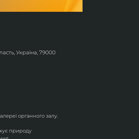
асть, Україна, 79000
алереї органного залу.
жує природу 
ння.