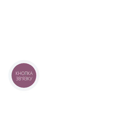
Наша команда з 2019 року реалізує загальнонаці
стратегію промоції української музики Ukrainian L
це:
–
Ukrainian Live Classic
– перший у світі мобільни
українською класикою, медіаплатформа зі стаття
композиторів та твори.
–
YouTube-канал Ukrainian Live Classic
– професій
української музики та українських музикантів.
–
Ukrainian Scores
– онлайн-бібліотека нот украї
композиторів.
КНОПКА
ЗВ'ЯЗКУ