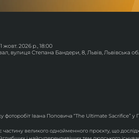
01 жовт. 2026 р., 18:00
л, вулиця Степана Бандери, 8, Львів, Львівська обл
фоторобіт Івана Поповича “The Ultimate Sacrifice” у Г
є частину великого однойменного проєкту, що дослід
айглибших і найсуперечливіших тем людського існува