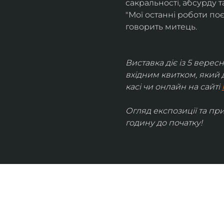
сакральності, абсурду та
"Мої останні роботи поє
говорить митець.
Виставка діє із 5 вересн
вхідним квитком, який 
касі чи онлайн на сайті 
Огляд експозиції та пр
годину до початку!
UKRAINIAN LIVE