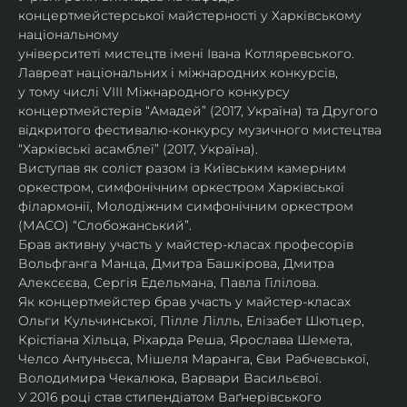
концертмейстерської майстерності у Харківському 
національному
університеті мистецтв імені Івана Котляревського. 
Лавреат національних і міжнародних конкурсів,
у тому числі VIII Міжнародного конкурсу 
концертмейстерів “Амадей” (2017, Україна) та Другого
відкритого фестивалю-конкурсу музичного мистецтва 
“Харківські асамблеї” (2017, Україна).
Виступав як соліст разом із Київським камерним 
оркестром, симфонічним оркестром Харківської
філармонії, Молодіжним симфонічним оркестром 
(МАСО) “Слобожанський”.
Брав активну участь у майстер-класах професорів 
Вольфганга Манца, Дмитра Башкірова, Дмитра
Алексєєва, Сергія Едельмана, Павла Гілілова.
Як концертмейстер брав участь у майстер-класах 
Ольги Кульчинської, Пілле Лілль, Елізабет Шютцер, 
Крістіана Хільца, Ріхарда Реша, Ярослава Шемета, 
Челсо Антуньєса, Мішеля Маранга, Єви Рабчевської, 
Володимира Чекалюка, Варвари Васильєвої.
У 2016 році став стипендіатом Ваґнерівського 