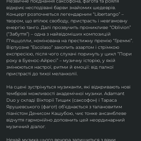
Незвичне поєднання саксофона, фагота та рояля 
відкриє несподівані барви знайомих шедеврів. 
Концерт розпочнеться легендарним “Libertango” – 
твором, що втілює свободу, пристрасть і невгамовну 
енергію танго. Далі прозвучить проникливе “Oblivion” 
(“Забуття”) – одна з найвідоміших композицій 
П'яццолли, номінована на престижну премію “Греммі”. 
Віртуозне “Escolaso” захопить азартом і стрімкою 
експресією, після чого слухачі поринуть у цикл “Пори 
року в Буенос-Айресі” – музичну історію, у якій 
змінюються настрої, ритми й емоції: від палкої 
пристрасті до тихої меланхолії. 
На сцені зустрінуться музиканти, які відкривають нові 
темброві можливості академічної музики. Adamant 
Duo у складі Вікторії Тищик (саксофон) і Тараса 
Ярушевського (фагот) об’єднається з талановитим 
піаністом Денисом Кашубою, чиє тонке ансамблеве 
відчуття гармонійно доповнить цей неординарний 
музичний діалог.
Нехай музика цього вечора залишиться з вами 