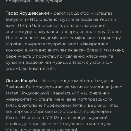
професора Павла Гуснара.
Тарас Ярушевський
 – фаготист, доктор мистецтва, 
випускник Національної музичної академії України 
імені Петра Чайковського, де також завершив 
асистентуру-стажування та творчу аспірантуру. Соліст 
Національного академічного симфонічного оркестру 
України, лауреат всеукраїнських і міжнародних 
конкурсів. Активно виступає як ансамблевий музикант, 
бере участь у проєктах, присвячених класичній та 
сучасній академічній музиці, а також є учасником 
ансамблю Ensemble 24.
Денис Кашуба
 – піаніст, концертмейстер і педагог. 
Закінчив Дніпродзержинське музичне училище (клас 
Наталії Рудковської) і Харківський національний 
університет мистецтв імені Івана Котляревського 
(клас фортепіано професорки Тетяни Веркіної, клас 
концертмейстерської майстерності професорки 
Євгенії Нікітської). У 2023 році здобув науковий 
ступінь доктора філософії з музичного мистецтва.
У різні роки викладав на кафедрі 