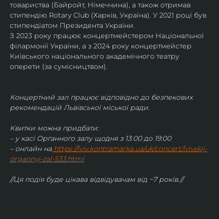
товариства (Байройт, Німеччина), а також отримав
стипендію Rotary Club (Харків, Україна). У 2021 році був 
стипендіатом Президента України. 
З 2023 року працює концертмейстером Національної 
філармонії України, а з 2024 року концертмейстер 
Київського національного академічного театру 
оперети (за сумісництвом).
Концертний зал працює відповідно до безпекових 
рекомендацій Львівської міської ради.
Квитки можна придбати:
– у касі Органного залу щодня з 13:00 до 19:00
– онлайн на
https://lviv.kontramarka.ua/uk/concert/lvivskij-
organnyj-zal-533.html
//Ця подія буде цікава відвідувачам від ~7 років.//