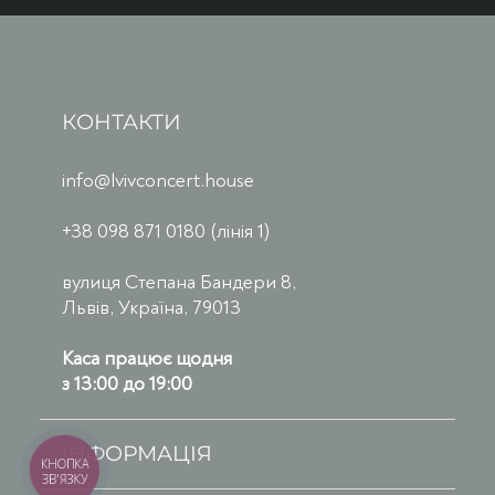
КОНТАКТИ
info@lvivconcert.house
+38 098 871 0180 (лінія 1)
вулиця Степана Бандери 8,
Львів, Україна, 79013
Каса працює щодня
з 13:00 до 19:00
ІНФОРМАЦІЯ
КНОПКА
ЗВ'ЯЗКУ