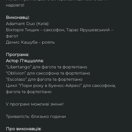
надовго!
Виконавці: 
Adamant Duo (Київ): 
Вікторія Тищик – саксофон, Тарас Ярушевський – 
фагот
Денис Кашуба – рояль
Програма:
Астор П'яццолла:
“Libertango” для фагота та фортепіано
“Oblivion” для саксофона та фортепіано
“Escolaso” для фагота та фортепіано
Цикл “Пори року в Буенос-Айресі” для саксофона, 
фагота та фортепіано
У програмі можливі зміни!
Тривалість: близько години
Про виконавців: