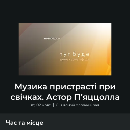
Музика пристрасті при
свічках. Астор П’яццолла
пт, 02 жовт.
  |  
Львівський органний зал
Час та місце