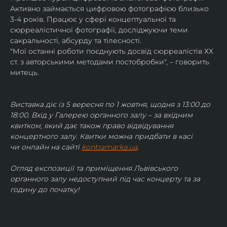
Активно займається цифровою фотографією близько 
3-4 років. Працює у сфері концептуальної та 
сюрреалістичної фотографії, досліджуючи теми 
сакральності, абсурду та тілесності.
"Мої останні роботи поєднують досвід сюрреалістів ХХ 
ст. з авторськими методами постобробки", – говорить 
митець.
Виставка діє із 5 вересня по 1 жовтня, щодня з 13:00 до 
18:00. Вхід у Галерею органного залу – за вхідним 
квитком, який дає також право відвідування 
концертного залу. Квитки можна придбати в касі 
чи онлайн на сайті 
kontramarka.ua
.
Огляд експозиції та приміщення Львівського 
органного залу недоступний під час концерту та за 
годину до початку!