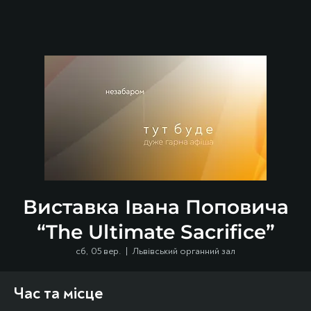
Виставка Івана Поповича
“The Ultimate Sacrifice”
сб, 05 вер.
  |  
Львівський органний зал
Час та місце