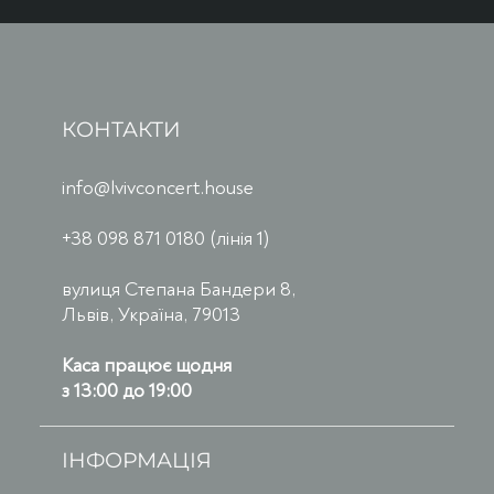
КОНТАКТИ
info@lvivconcert.house
+38 098 871 0180 (лінія 1)
вулиця Степана Бандери 8,
Львів, Україна, 79013
Каса працює щодня
з 13:00 до 19:00
ІНФОРМАЦІЯ