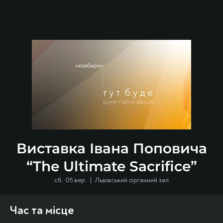
Виставка Івана Поповича
“The Ultimate Sacrifice”
сб, 05 вер.
  |  
Львівський органний зал
Час та місце