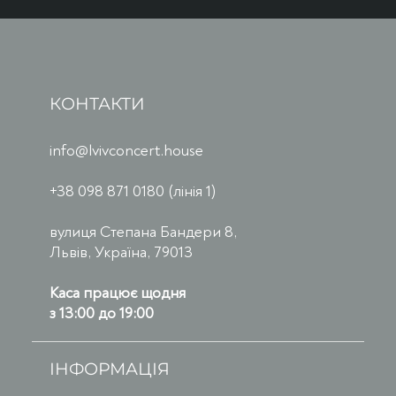
КОНТАКТИ
info@lvivconcert.house
+38 098 871 0180 (лінія 1)
вулиця Степана Бандери 8,
Львів, Україна, 79013
Каса працює щодня
з 13:00 до 19:00
ІНФОРМАЦІЯ