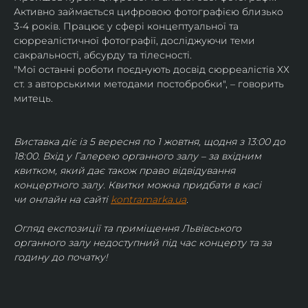
Активно займається цифровою фотографією близько 
3-4 років. Працює у сфері концептуальної та 
сюрреалістичної фотографії, досліджуючи теми 
сакральності, абсурду та тілесності.
"Мої останні роботи поєднують досвід сюрреалістів ХХ 
ст. з авторськими методами постобробки", – говорить 
митець.
Виставка діє із 5 вересня по 1 жовтня, щодня з 13:00 до 
18:00. Вхід у Галерею органного залу – за вхідним 
квитком, який дає також право відвідування 
концертного залу. Квитки можна придбати в касі 
чи онлайн на сайті 
kontramarka.ua
.
Огляд експозиції та приміщення Львівського 
органного залу недоступний під час концерту та за 
годину до початку!