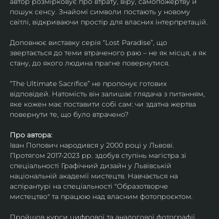
автор розмірковує про втрату, віру, самопожертву й 
пошук сенсу. Знайомі символи постають у новому 
світлі, відкриваючи простір для власних інтерпретацій.
Доповнює виставку серія “Lost Paradise”, що 
звертається до теми втраченого раю – не як місця, а як 
стану, до якого людина прагне повернутися.
“The Ultimate Sacrifice” не пропонує готових 
відповідей. Натомість він залишає глядача з питанням, 
яке кожен має поставити собі сам: чи здатна жертва 
повернути те, що було втрачено?
Про автора:
Іван Попович народився у 2000 році у Львові. 
Протягом 2017-2023 рр. здобув ступінь магістра зі 
спеціальності Графічний дизайн у Львівській 
національній академії мистецтв. Навчається на 
аспірантурі на спеціальності "Образотворче 
мистецтво" та працюю над власним фотопроєктом.
Пройшов курси цифрової та аналогової фотографії. 