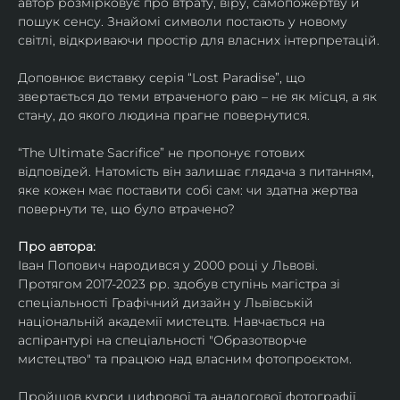
автор розмірковує про втрату, віру, самопожертву й 
пошук сенсу. Знайомі символи постають у новому 
світлі, відкриваючи простір для власних інтерпретацій.
Доповнює виставку серія “Lost Paradise”, що 
звертається до теми втраченого раю – не як місця, а як 
стану, до якого людина прагне повернутися.
“The Ultimate Sacrifice” не пропонує готових 
відповідей. Натомість він залишає глядача з питанням, 
яке кожен має поставити собі сам: чи здатна жертва 
повернути те, що було втрачено?
Про автора:
Іван Попович народився у 2000 році у Львові. 
Протягом 2017-2023 рр. здобув ступінь магістра зі 
спеціальності Графічний дизайн у Львівській 
національній академії мистецтв. Навчається на 
аспірантурі на спеціальності "Образотворче 
мистецтво" та працюю над власним фотопроєктом.
Пройшов курси цифрової та аналогової фотографії. 