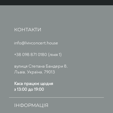
КОНТАКТИ
info@lvivconcert.house
+38 098 871 0180 (лінія 1)
вулиця Степана Бандери 8,
Львів, Україна, 79013
Каса працює щодня
з 13:00 до 19:00
ІНФОРМАЦІЯ