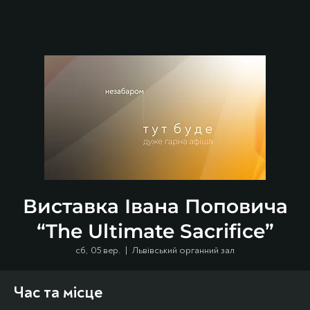
Виставка Івана Поповича
“The Ultimate Sacrifice”
сб, 05 вер.
  |  
Львівський органний зал
Час та місце