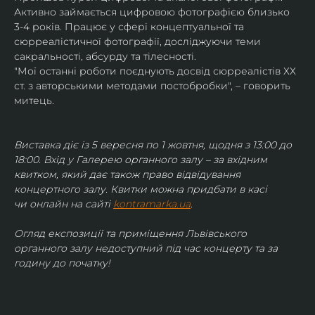
Активно займається цифровою фотографією близько 
3-4 років. Працює у сфері концептуальної та 
сюрреалістичної фотографії, досліджуючи теми 
сакральності, абсурду та тілесності.
"Мої останні роботи поєднують досвід сюрреалістів ХХ 
ст. з авторськими методами постобробки", – говорить 
митець.
Виставка діє із 5 вересня по 1 жовтня, щодня з 13:00 до 
18:00. Вхід у Галерею органного залу – за вхідним 
квитком, який дає також право відвідування 
концертного залу. Квитки можна придбати в касі 
чи онлайн на сайті 
kontramarka.ua
.
Огляд експозиції та приміщення Львівського 
органного залу недоступний під час концерту та за 
годину до початку!