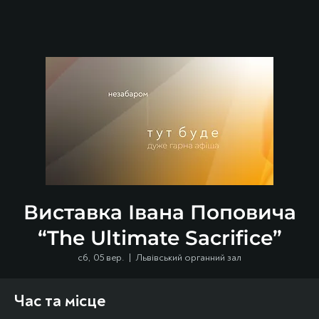
Виставка Івана Поповича
“The Ultimate Sacrifice”
сб, 05 вер.
  |  
Львівський органний зал
Час та місце