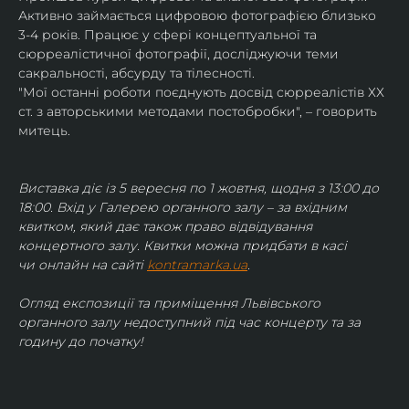
Активно займається цифровою фотографією близько 
3-4 років. Працює у сфері концептуальної та 
сюрреалістичної фотографії, досліджуючи теми 
сакральності, абсурду та тілесності.
"Мої останні роботи поєднують досвід сюрреалістів ХХ 
ст. з авторськими методами постобробки", – говорить 
митець.
Виставка діє із 5 вересня по 1 жовтня, щодня з 13:00 до 
18:00. Вхід у Галерею органного залу – за вхідним 
квитком, який дає також право відвідування 
концертного залу. Квитки можна придбати в касі 
чи онлайн на сайті 
kontramarka.ua
.
Огляд експозиції та приміщення Львівського 
органного залу недоступний під час концерту та за 
годину до початку!