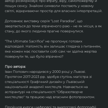
автор розмірковує про втрату, віру, самопожертву й 
пошук сенсу. Знайомі символи постають у новому 
світлі, відкриваючи простір для власних інтерпретацій.
Доповнює виставку серія “Lost Paradise”, що 
звертається до теми втраченого раю – не як місця, а як 
стану, до якого людина прагне повернутися.
“The Ultimate Sacrifice” не пропонує готових 
відповідей. Натомість він залишає глядача з питанням, 
яке кожен має поставити собі сам: чи здатна жертва 
повернути те, що було втрачено?
Про автора:
Іван Попович народився у 2000 році у Львові. 
Протягом 2017-2023 рр. здобув ступінь магістра зі 
спеціальності Графічний дизайн у Львівській 
національній академії мистецтв. Навчається на 
аспірантурі на спеціальності "Образотворче 
мистецтво" та працюю над власним фотопроєктом.
Пройшов курси цифрової та аналогової фотографії. 