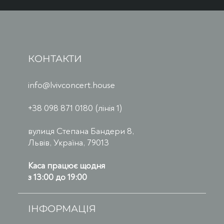
КОНТАКТИ
info@lvivconcert.house
+38 098 871 0180 (лінія 1)
вулиця Степана Бандери 8,
Львів, Україна, 79013
Каса працює щодня
з 13:00 до 19:00
ІНФОРМАЦІЯ