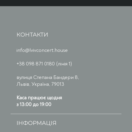
КОНТАКТИ
info@lvivconcert.house
+38 098 871 0180 (лінія 1)
вулиця Степана Бандери 8,
Львів, Україна, 79013
Каса працює щодня
з 13:00 до 19:00
ІНФОРМАЦІЯ