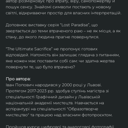
автор розмірковує про втрату, віру, самопожертву й 
пошук сенсу. Знайомі символи постають у новому 
світлі, відкриваючи простір для власних інтерпретацій.
Доповнює виставку серія “Lost Paradise”, що 
звертається до теми втраченого раю – не як місця, а як 
стану, до якого людина прагне повернутися.
“The Ultimate Sacrifice” не пропонує готових 
відповідей. Натомість він залишає глядача з питанням, 
яке кожен має поставити собі сам: чи здатна жертва 
повернути те, що було втрачено?
Про автора:
Іван Попович народився у 2000 році у Львові. 
Протягом 2017-2023 рр. здобув ступінь магістра зі 
спеціальності Графічний дизайн у Львівській 
національній академії мистецтв. Навчається на 
аспірантурі на спеціальності "Образотворче 
мистецтво" та працюю над власним фотопроєктом.
Пройшов курси цифрової та аналогової фотографії. 