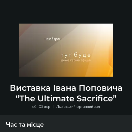
Виставка Івана Поповича
“The Ultimate Sacrifice”
сб, 05 вер.
  |  
Львівський органний зал
Час та місце