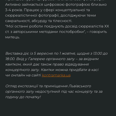
Активно займається цифровою фотографією близько 
3-4 років. Працює у сфері концептуальної та 
сюрреалістичної фотографії, досліджуючи теми 
сакральності, абсурду та тілесності.
"Мої останні роботи поєднують досвід сюрреалістів ХХ 
ст. з авторськими методами постобробки", – говорить 
митець.
Виставка діє із 5 вересня по 1 жовтня, щодня з 13:00 до 
18:00. Вхід у Галерею органного залу – за вхідним 
квитком, який дає також право відвідування 
концертного залу. Квитки можна придбати в касі 
чи онлайн на сайті 
kontramarka.ua
.
Огляд експозиції та приміщення Львівського 
органного залу недоступний під час концерту та за 
годину до початку!