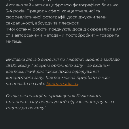
Активно займається цифровою фотографією близько 
3-4 років. Працює у сфері концептуальної та 
сюрреалістичної фотографії, досліджуючи теми 
сакральності, абсурду та тілесності.
"Мої останні роботи поєднують досвід сюрреалістів ХХ 
ст. з авторськими методами постобробки", – говорить 
митець.
Виставка діє із 5 вересня по 1 жовтня, щодня з 13:00 до 
18:00. Вхід у Галерею органного залу – за вхідним 
квитком, який дає також право відвідування 
концертного залу. Квитки можна придбати в касі 
чи онлайн на сайті 
kontramarka.ua
.
Огляд експозиції та приміщення Львівського 
органного залу недоступний під час концерту та за 
годину до початку!