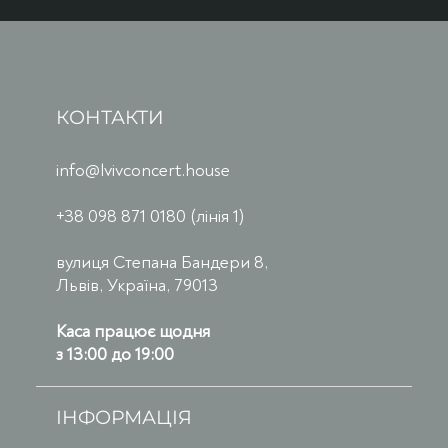
КОНТАКТИ
info@lvivconcert.house
+38 098 871 0180 (лінія 1)
вулиця Степана Бандери 8,
Львів, Україна, 79013
Каса працює щодня
з 13:00 до 19:00
ІНФОРМАЦІЯ