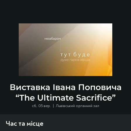
Виставка Івана Поповича
“The Ultimate Sacrifice”
сб, 05 вер.
  |  
Львівський органний зал
Час та місце