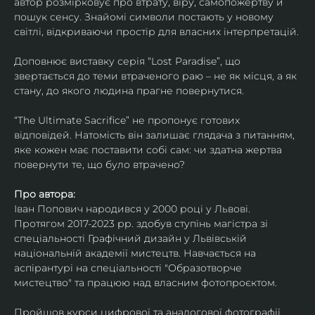
автор розмірковує про втрату, віру, самопожертву й 
пошук сенсу. Знайомі символи постають у новому 
світлі, відкриваючи простір для власних інтерпретацій.
Доповнює виставку серія “Lost Paradise”, що 
звертається до теми втраченого раю – не як місця, а як 
стану, до якого людина прагне повернутися.
“The Ultimate Sacrifice” не пропонує готових 
відповідей. Натомість він залишає глядача з питанням, 
яке кожен має поставити собі сам: чи здатна жертва 
повернути те, що було втрачено?
Про автора:
Іван Попович народився у 2000 році у Львові. 
Протягом 2017-2023 рр. здобув ступінь магістра зі 
спеціальності Графічний дизайн у Львівській 
національній академії мистецтв. Навчається на 
аспірантурі на спеціальності "Образотворче 
мистецтво" та працюю над власним фотопроєктом.
Пройшов курси цифрової та аналогової фотографії. 