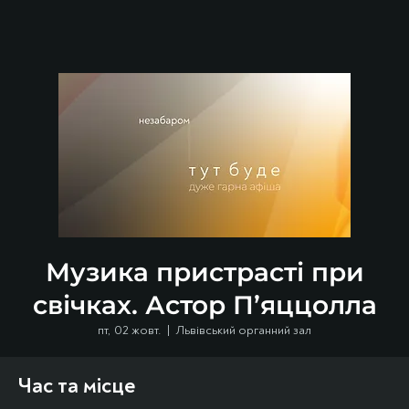
Музика пристрасті при
свічках. Астор П’яццолла
пт, 02 жовт.
  |  
Львівський органний зал
Час та місце