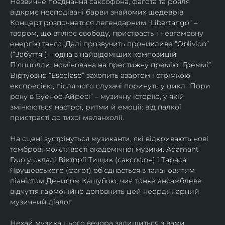
Незвичне поєднання саксофона, фагота та рояля 
відкриє несподівані барви знайомих шедеврів. 
Концерт розпочнеться легендарним “Libertango” – 
твором, що втілює свободу, пристрасть і невгамовну 
енергію танго. Далі прозвучить проникливе “Oblivion” 
(“Забуття”) – одна з найвідоміших композицій 
П'яццолли, номінована на престижну премію “Греммі”. 
Віртуозне “Escolaso” захопить азартом і стрімкою 
експресією, після чого слухачі поринуть у цикл “Пори 
року в Буенос-Айресі” – музичну історію, у якій 
змінюються настрої, ритми й емоції: від палкої 
пристрасті до тихої меланхолії. 
На сцені зустрінуться музиканти, які відкривають нові 
темброві можливості академічної музики. Adamant 
Duo у складі Вікторії Тищик (саксофон) і Тараса 
Ярушевського (фагот) об’єднається з талановитим 
піаністом Денисом Кашубою, чиє тонке ансамблеве 
відчуття гармонійно доповнить цей неординарний 
музичний діалог.
Нехай музика цього вечора залишиться з вами 