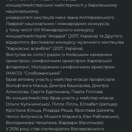
концертмейстерської майстерності у Харківському 
національному
університеті мистецтв імені Івана Котляревського. 
Лавреат національних і міжнародних конкурсів,
у тому числі VIII Міжнародного конкурсу 
концертмейстерів “Амадей” (2017, Україна) та Другого
відкритого фестивалю-конкурсу музичного мистецтва 
“Харківські асамблеї” (2017, Україна).
Виступав як соліст разом із Київським камерним 
оркестром, симфонічним оркестром Харківської
філармонії, Молодіжним симфонічним оркестром 
(МАСО) “Слобожанський”.
Брав активну участь у майстер-класах професорів 
Вольфганга Манца, Дмитра Башкірова, Дмитра
Алексєєва, Сергія Едельмана, Павла Гілілова.
Як концертмейстер брав участь у майстер-класах 
Ольги Кульчинської, Пілле Лілль, Елізабет Шютцер, 
Крістіана Хільца, Ріхарда Реша, Ярослава Шемета, 
Челсо Антуньєса, Мішеля Маранга, Єви Рабчевської, 
Володимира Чекалюка, Варвари Васильєвої.
У 2016 році став стипендіатом Ваґнерівського 