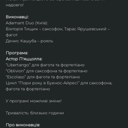
надовго!
Виконавці: 
Adamant Duo (Київ): 
Вікторія Тищик – саксофон, Тарас Ярушевський – 
фагот
Денис Кашуба – рояль
Програма:
Астор П'яццолла:
“Libertango” для фагота та фортепіано
“Oblivion” для саксофона та фортепіано
“Escolaso” для фагота та фортепіано
Цикл “Пори року в Буенос-Айресі” для саксофона, 
фагота та фортепіано
У програмі можливі зміни!
Тривалість: близько години
Про виконавців: