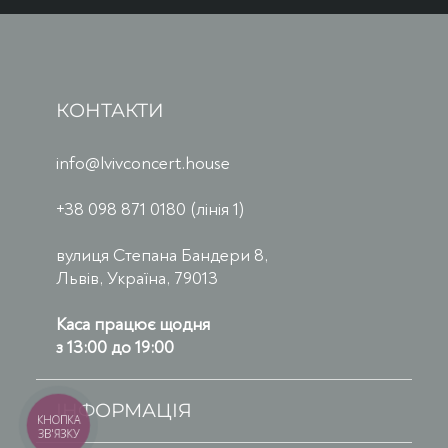
КОНТАКТИ
info@lvivconcert.house
+38 098 871 0180 (лінія 1)
вулиця Степана Бандери 8,
Львів, Україна, 79013
Каса працює щодня
з 13:00 до 19:00
ІНФОРМАЦІЯ
КНОПКА
ЗВ'ЯЗКУ