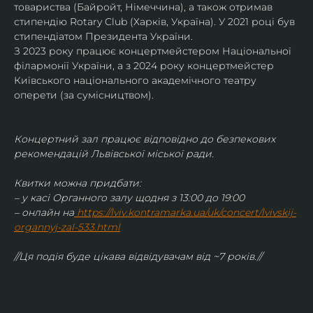
товариства (Байройт, Німеччина), а також отримав
стипендію Rotary Club (Харків, Україна). У 2021 році був 
стипендіатом Президента України. 
З 2023 року працює концертмейстером Національної 
філармонії України, а з 2024 року концертмейстер 
Київського національного академічного театру 
оперети (за сумісництвом).
Концертний зал працює відповідно до безпекових 
рекомендацій Львівської міської ради.
Квитки можна придбати:
– у касі Органного залу щодня з 13:00 до 19:00
– онлайн на
https://lviv.kontramarka.ua/uk/concert/lvivskij-
organnyj-zal-533.html
//Ця подія буде цікава відвідувачам від ~7 років.//