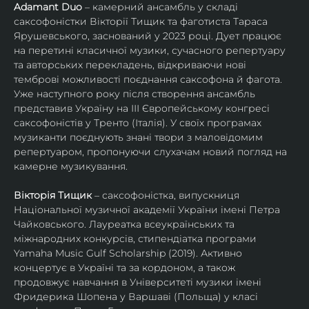
Adamant Duo
 – камерний ансамбль у складі 
саксофоністки Вікторії Тищик та фаготиста Тараса 
Ярушевського, заснований у 2023 році. Дует працює 
на перетині класичної музики, сучасного репертуару 
та авторських перекладень, відкриваючи нові 
темброві можливості поєднання саксофона й фагота. 
Уже наступного року після створення ансамбль 
представив Україну на ІІІ Європейському конгресі 
саксофоністів у Тренто (Італія). У своїх програмах 
музиканти поєднують знані твори з маловідомим 
репертуаром, пропонуючи слухачам новий погляд на 
камерне музикування.
Вікторія Тищик
 – саксофоністка, випускниця 
Національної музичної академії України імені Петра 
Чайковського. Лауреатка всеукраїнських та 
міжнародних конкурсів, стипендіатка програми 
Yamaha Music Gulf Scholarship (2019). Активно 
концертує в Україні та за кордоном, а також 
продовжує навчання в Університеті музики імені 
Фридерика Шопена у Варшаві (Польща) у класі 