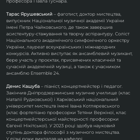
професора Павла Гуснара.
Тарас Ярушевський
 – фаготист, доктор мистецтва, 
випускник Національної музичної академії України 
імені Петра Чайковського, де також завершив 
асистентуру-стажування та творчу аспірантуру. Соліст 
Національного академічного симфонічного оркестру 
України, лауреат всеукраїнських і міжнародних 
конкурсів. Активно виступає як ансамблевий музикант, 
бере участь у проєктах, присвячених класичній та 
сучасній академічній музиці, а також є учасником 
ансамблю Ensemble 24.
Денис Кашуба
 – піаніст, концертмейстер і педагог. 
Закінчив Дніпродзержинське музичне училище (клас 
Наталії Рудковської) і Харківський національний 
університет мистецтв імені Івана Котляревського 
(клас фортепіано професорки Тетяни Веркіної, клас 
концертмейстерської майстерності професорки 
Євгенії Нікітської). У 2023 році здобув науковий 
ступінь доктора філософії з музичного мистецтва.
У різні роки викладав на кафедрі 